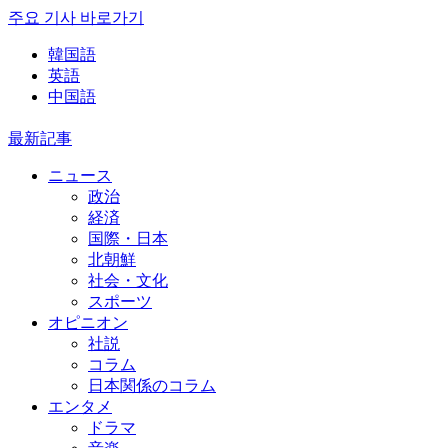
주요 기사 바로가기
韓国語
英語
中国語
最新記事
ニュース
政治
経済
国際・日本
北朝鮮
社会・文化
スポーツ
オピニオン
社説
コラム
日本関係のコラム
エンタメ
ドラマ