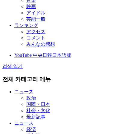
音楽
映画
アイドル
芸能一般
ランキング
アクセス
コメント
みんなの感想
YouTube 中央日報日本語版
검색 열기
전체 카테고리 메뉴
ニュース
政治
国際・日本
社会・文化
最新記事
ニュース
経済