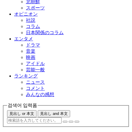
北朝鮮
スポーツ
オピニオン
社説
コラム
日本関係のコラム
エンタメ
ドラマ
音楽
映画
アイドル
芸能一般
ランキング
ニュース
コメント
みんなの感想
검색어 입력폼
見出し or 本文
見出し and 本文