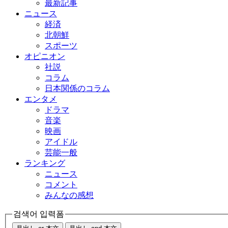
最新記事
ニュース
経済
北朝鮮
スポーツ
オピニオン
社説
コラム
日本関係のコラム
エンタメ
ドラマ
音楽
映画
アイドル
芸能一般
ランキング
ニュース
コメント
みんなの感想
검색어 입력폼