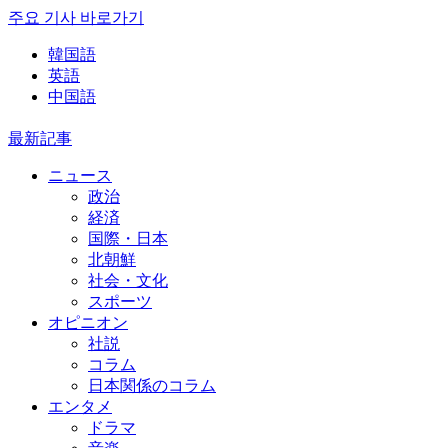
주요 기사 바로가기
韓国語
英語
中国語
最新記事
ニュース
政治
経済
国際・日本
北朝鮮
社会・文化
スポーツ
オピニオン
社説
コラム
日本関係のコラム
エンタメ
ドラマ