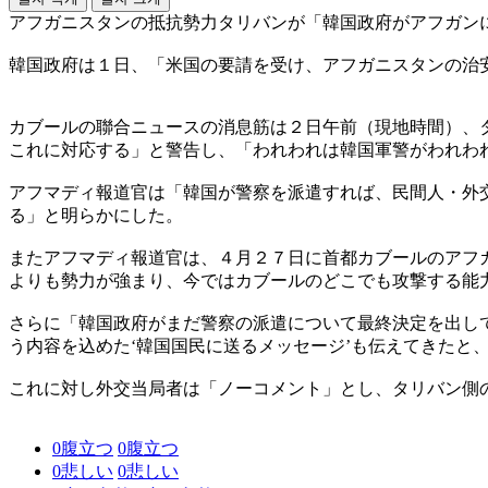
アフガニスタンの抵抗勢力タリバンが「韓国政府がアフガン
韓国政府は１日、「米国の要請を受け、アフガニスタンの治
カブールの聯合ニュースの消息筋は２日午前（現地時間）、
これに対応する」と警告し、「われわれは韓国軍警がわれわ
アフマディ報道官は「韓国が警察を派遣すれば、民間人・外
る」と明らかにした。
またアフマディ報道官は、４月２７日に首都カブールのアフ
よりも勢力が強まり、今ではカブールのどこでも攻撃する能
さらに「韓国政府がまだ警察の派遣について最終決定を出し
う内容を込めた‘韓国国民に送るメッセージ’も伝えてきたと
これに対し外交当局者は「ノーコメント」とし、タリバン側
0
腹立つ
0
腹立つ
0
悲しい
0
悲しい