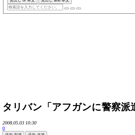
見出し or 本文
見出し and 本文
タリバン「アフガンに警察派
2008.05.03 10:30
0
글자 작게
글자 크게