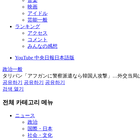
音楽
映画
アイドル
芸能一般
ランキング
アクセス
コメント
みんなの感想
YouTube 中央日報日本語版
政治一般
タリバン「アフガンに警察派遣なら韓国人攻撃」…外交当局
공유하기
공유하기
공유하기
검색 열기
전체 카테고리 메뉴
ニュース
政治
国際・日本
社会・文化