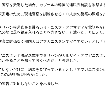
に警察を派遣した場合、カブールの韓国関連民間施設を攻撃す
安安定のために現地警察を訓練させる１０人余の警察の派遣を
タリバン報道官を名乗るカリ・ユスフ・アフマディが電話をか
れの地に足を踏み入れることを許さない」と述べた、と伝えた
交官に関係なく韓国人はアフガニスタンで安全でない」とし「
ガニスタン全勝記念式場でタリバンがカルザイ・アフガニスタ
力があることを知っておくべきだ」と強調した。
ていないだけに、結果を見守っている」とし「アフガニスタン
、この消息筋は明らかにした。
の警告に対応しないことを示唆した。