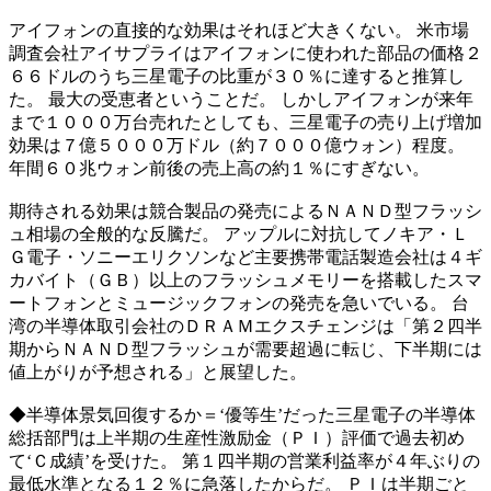
アイフォンの直接的な効果はそれほど大きくない。 米市場
調査会社アイサプライはアイフォンに使われた部品の価格２
６６ドルのうち三星電子の比重が３０％に達すると推算し
た。 最大の受恵者ということだ。 しかしアイフォンが来年
まで１０００万台売れたとしても、三星電子の売り上げ増加
効果は７億５０００万ドル（約７０００億ウォン）程度。
年間６０兆ウォン前後の売上高の約１％にすぎない。
期待される効果は競合製品の発売によるＮＡＮＤ型フラッシ
ュ相場の全般的な反騰だ。 アップルに対抗してノキア・Ｌ
Ｇ電子・ソニーエリクソンなど主要携帯電話製造会社は４ギ
カバイト（ＧＢ）以上のフラッシュメモリーを搭載したスマ
ートフォンとミュージックフォンの発売を急いでいる。 台
湾の半導体取引会社のＤＲＡＭエクスチェンジは「第２四半
期からＮＡＮＤ型フラッシュが需要超過に転じ、下半期には
値上がりが予想される」と展望した。
◆半導体景気回復するか＝‘優等生’だった三星電子の半導体
総括部門は上半期の生産性激励金（ＰＩ）評価で過去初め
て‘Ｃ成績’を受けた。 第１四半期の営業利益率が４年ぶりの
最低水準となる１２％に急落したからだ。 ＰＩは半期ごと