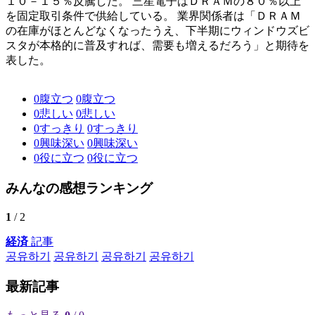
１０－１５％反騰した。 三星電子はＤＲＡＭの８０％以上
を固定取引条件で供給している。 業界関係者は「ＤＲＡＭ
の在庫がほとんどなくなったうえ、下半期にウィンドウズビ
スタが本格的に普及すれば、需要も増えるだろう」と期待を
表した。
0
腹立つ
0
腹立つ
0
悲しい
0
悲しい
0
すっきり
0
すっきり
0
興味深い
0
興味深い
0
役に立つ
0
役に立つ
みんなの感想ランキング
1
/ 2
経済
記事
공유하기
공유하기
공유하기
공유하기
最新記事