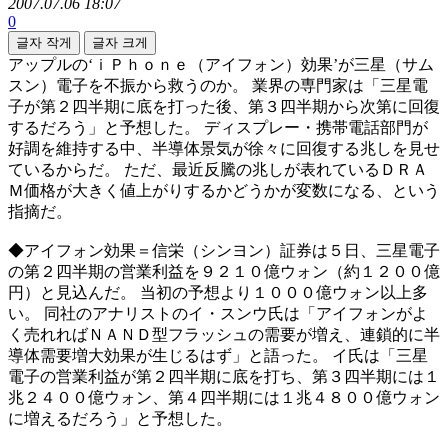
2007.07.06 18:07
0
글자 작게
글자 크게
アップルの‘ｉＰｈｏｎｅ（アイフォン）効果’が三星（サム
スン）電子を不振から救うのか。 業界の専門家は「三星電
子が第２四半期に底を打った後、第３四半期から次第に回復
するだろう」と予想した。 ディスプレー・携帯電話部門が
好調を維持する中、半導体景気が徐々に回復する兆しを見せ
ているからだ。 ただ、最近反騰の兆しが表れているＤＲＡ
Ｍ価格が大きく値上がりするかどうかが変数になる、という
指摘だ。
◆アイフォン効果＝信栄（シンヨン）証券は５日、三星電子
の第２四半期の営業利益を９２１０億ウォン（約１２００億
円）と見込んだ。 当初の予想より１０００億ウォン以上多
い。 同社のアナリストのイ・スンウ氏は「アイフォンがよ
く売れればＮＡＮＤ型フラッシュの需要が増え、連鎖的に半
導体需要増大効果が生じるはず」と語った。 イ氏は「三星
電子の営業利益が第２四半期に底を打ち、第３四半期には１
兆２４００億ウォン、第４四半期には１兆４８００億ウォン
に増えるだろう」と予想した。