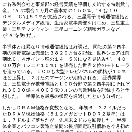
に各系列会社と事業部の経営実績を評価し支給する特別賞与
金。 ‘Ａ’の場合１カ月の基本給の１５０％、‘Ｂ’は１０
０％、‘Ｃ’は５０％が支給される。 三星電子情報通信総括と
デジタルメディア総括、生活家電事業部をはじめ、三星重工
業・三星テックウィン・三星コーニング精密ガラスなど
が‘Ａ’を受けた。
半導体とは異なり情報通信総括は好調だ。 同社の第２四半
期の携帯電話販売量は３８２０万台を記録、世界シェアは前
期比０．４ポイント増の１４．５％になる見込みだ。 ４０
００万台（シェア１５％）を販売した世界２位のモトローラ
を迫っている。 ＬＣＤも大型テレビパネルの価格が１０％
ほど上昇し、２けたのマージンが期待される。 証券業界
は、三星電子が携帯電話とＬＣＤ分野で第２四半期にそれぞ
れ３０００億－４０００億ウォンの営業利益を記録すると予
想した。 半導体も最悪の状況を通過したという分析だ。
しかしＤＲＡＭ価格が変数となる。 年初６．３２ドルだっ
たＤＲＡＭ現物価格（５１２メガビットＤＤＲ２基準）は
１．７ドルまで落ちたが、先月末２ドルを回復した。 半導
体企業とパソコン製造企業間の長期固定取引価格も今月初め