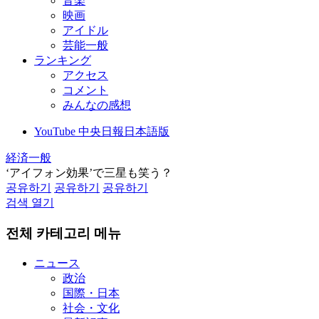
音楽
映画
アイドル
芸能一般
ランキング
アクセス
コメント
みんなの感想
YouTube 中央日報日本語版
経済一般
‘アイフォン効果’で三星も笑う？
공유하기
공유하기
공유하기
검색 열기
전체 카테고리 메뉴
ニュース
政治
国際・日本
社会・文化