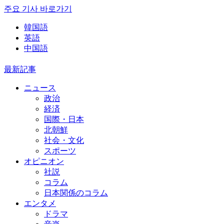
주요 기사 바로가기
韓国語
英語
中国語
最新記事
ニュース
政治
経済
国際・日本
北朝鮮
社会・文化
スポーツ
オピニオン
社説
コラム
日本関係のコラム
エンタメ
ドラマ