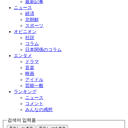
最新記事
ニュース
経済
北朝鮮
スポーツ
オピニオン
社説
コラム
日本関係のコラム
エンタメ
ドラマ
音楽
映画
アイドル
芸能一般
ランキング
ニュース
コメント
みんなの感想
검색어 입력폼