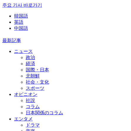
주요 기사 바로가기
韓国語
英語
中国語
最新記事
ニュース
政治
経済
国際・日本
北朝鮮
社会・文化
スポーツ
オピニオン
社説
コラム
日本関係のコラム
エンタメ
ドラマ