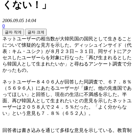
くない！」
2006.09.05 14:04
0
글자 작게
글자 크게
ネットユーザーの相当数が大韓民国の国民として生きること
について懐疑的な見方を示した。ディッシュインサイド（代
表：キム・ユシク）が８月２３日～３１日、同サイトにアク
セスしたユーザーらを対象に行なった「再び生まれるとした
ら韓国人として生まれたいか」と尋ねるアンケート調査で分
かったもの。
ネットユーザー８４０６人が回答した同調査で、６７．８％
（５６９６人）にあたるユーザーが「嫌だ。他の先進国であ
ってほしい」と回答し、現在の生活に不満感を示した。半
面、再び韓国人として生まれたいとの意見を示したネットユ
ーザーは２０５８人で２４．５％だった。「よく分からな
い」という意見も７．８％（６５２人）。
回答者は書き込みを通じて多様な意見を示している。教育制