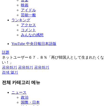
音楽
映画
アイドル
芸能一般
ランキング
アクセス
コメント
みんなの感想
YouTube 中央日報日本語版
話題
ネットユーザー６７．８％「再び韓国人として生まれたくな
い！」
공유하기
공유하기
공유하기
검색 열기
전체 카테고리 메뉴
ニュース
政治
国際・日本