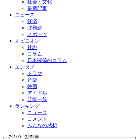
社会・文化
最新記事
ニュース
経済
北朝鮮
スポーツ
オピニオン
社説
コラム
日本関係のコラム
エンタメ
ドラマ
音楽
映画
アイドル
芸能一般
ランキング
ニュース
コメント
みんなの感想
검색어 입력폼