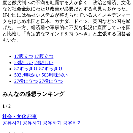
度と徴兵制への不満を吐露する人が多く、政治と経済、文化
など社会全般にわたり改善が必要だとする意見も多かった。
好む国には福祉システムが整えられているスイスやデンマー
クをはじめ米国と日本、カナダ、ドイツ、英国などの国を挙
げた。一方、経済難や軍事的に不安な状況に直面している国
と比較し「肯定的なマインドを持つべき」と主張する回答者
もいた。
17
腹立つ
17
腹立つ
23
悲しい
23
悲しい
87
すっきり
87
すっきり
503
興味深い
503
興味深い
27
役に立つ
27
役に立つ
みんなの感想ランキング
1
/ 2
社会・文化
記事
공유하기
공유하기
공유하기
공유하기