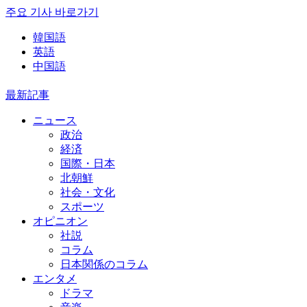
주요 기사 바로가기
韓国語
英語
中国語
最新記事
ニュース
政治
経済
国際・日本
北朝鮮
社会・文化
スポーツ
オピニオン
社説
コラム
日本関係のコラム
エンタメ
ドラマ