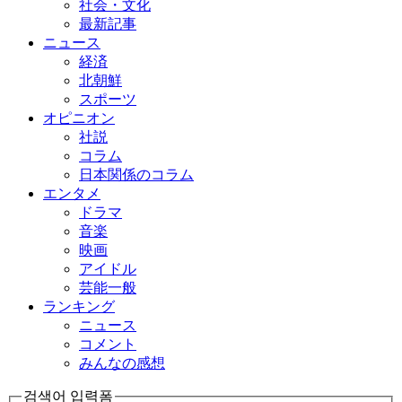
社会・文化
最新記事
ニュース
経済
北朝鮮
スポーツ
オピニオン
社説
コラム
日本関係のコラム
エンタメ
ドラマ
音楽
映画
アイドル
芸能一般
ランキング
ニュース
コメント
みんなの感想
검색어 입력폼