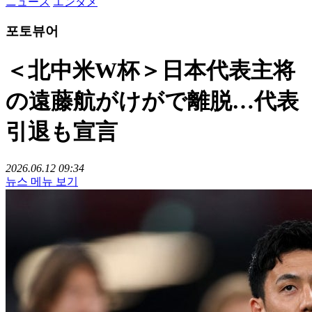
ニュース
エンタメ
포토뷰어
＜北中米W杯＞日本代表主将
の遠藤航がけがで離脱…代表
引退も宣言
2026.06.12 09:34
뉴스 메뉴 보기