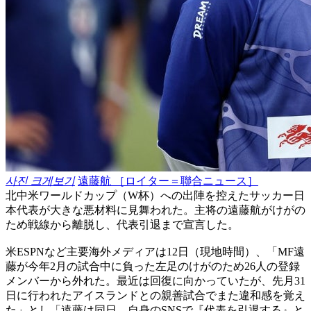
사진 크게보기
遠藤航 ［ロイター＝聯合ニュース］
北中米ワールドカップ（W杯）への出陣を控えたサッカー日
本代表が大きな悪材料に見舞われた。主将の遠藤航がけがの
ため戦線から離脱し、代表引退まで宣言した。
米ESPNなど主要海外メディアは12日（現地時間）、「MF遠
藤が今年2月の試合中に負った左足のけがのため26人の登録
メンバーから外れた。最近は回復に向かっていたが、先月31
日に行われたアイスランドとの親善試合でまた違和感を覚え
た」とし「遠藤は同日、自身のSNSで『代表を引退する』と