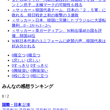
ンミン息子…太極マークの可能性も残る
＜サッカー＞韓国代表チーム、日本の「２．５軍」に
敗れる…韓日戦史上初の衝撃の３連敗
＜サッカー＞日本、韓国に完勝したブラジルに大逆転
勝利…0－2から3－2へ
＜サッカー＞英ガーディアン、W杯出場48カ国を評
価…韓国44位
W杯日本代表のユニフォームに絶賛の声…韓国代表は
好み分かれる
0
腹立つ
0
腹立つ
1
悲しい
1
悲しい
0
すっきり
0
すっきり
0
興味深い
0
興味深い
0
役に立つ
0
役に立つ
みんなの感想ランキング
1
/ 2
国際・日本
記事
공유하기
공유하기
공유하기
공유하기