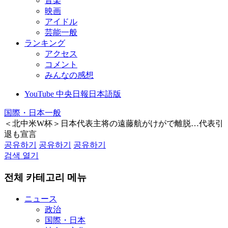
音楽
映画
アイドル
芸能一般
ランキング
アクセス
コメント
みんなの感想
YouTube 中央日報日本語版
国際・日本一般
＜北中米W杯＞日本代表主将の遠藤航がけがで離脱…代表引
退も宣言
공유하기
공유하기
공유하기
검색 열기
전체 카테고리 메뉴
ニュース
政治
国際・日本