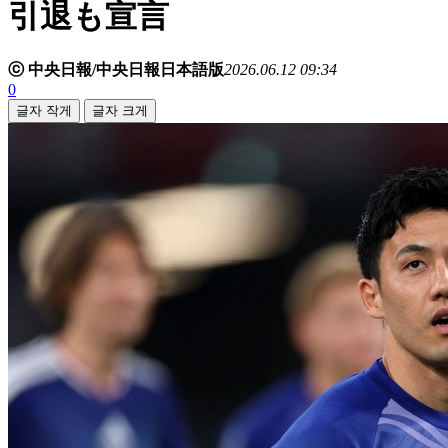
引退も宣言
ⓒ 中央日報/中央日報日本語版
2026.06.12 09:34
0
글자 작게
글자 크게