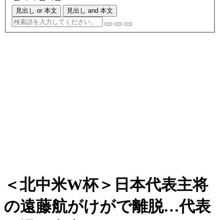
見出し or 本文
見出し and 本文
＜北中米W杯＞日本代表主将
の遠藤航がけがで離脱…代表