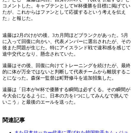
コメントした。キャプテンとしてW杯優勝を目標に掲げてい
たが、これからはファンとして応援するという考えを伝え
た」と報じた。
遠藤は2月のけがの後、3カ月間ほどブランクがあった。5月
に入って回復に向かい、代表メンバーに選出されたが、その
後また問題が生じた。特にアイスランド戦で違和感を感じて
途中交代となり、懸念されていた。
遠藤はその後、回復に向けてトレーニングを続けたが、最終
的に体が万全ではないと判断して代表チームから離脱するこ
とになった。森保一監督は町野修斗を追加招集した。
遠藤は「日本がW杯で優勝する瞬間は必ずくる。その瞬間が
今大会になるように、日本の力を1つにしてみんなで挑んで
いこう」と最後のエールを送った。
関連記事
また日本サッカー代表に選ばれた韓国歌手キム・ジョ