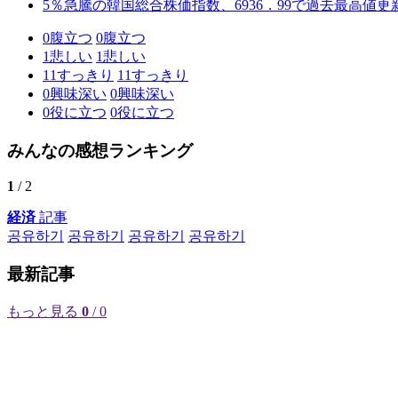
5％急騰の韓国総合株価指数、6936．99で過去最高値更
0
腹立つ
0
腹立つ
1
悲しい
1
悲しい
11
すっきり
11
すっきり
0
興味深い
0
興味深い
0
役に立つ
0
役に立つ
みんなの感想ランキング
1
/ 2
経済
記事
공유하기
공유하기
공유하기
공유하기
最新記事
もっと見る
0
/ 0