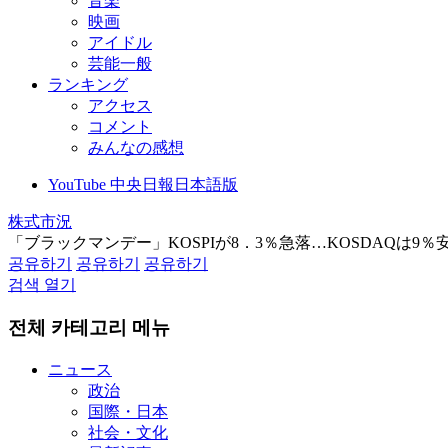
音楽
映画
アイドル
芸能一般
ランキング
アクセス
コメント
みんなの感想
YouTube 中央日報日本語版
株式市況
「ブラックマンデー」KOSPIが8．3％急落…KOSDAQは9％
공유하기
공유하기
공유하기
검색 열기
전체 카테고리 메뉴
ニュース
政治
国際・日本
社会・文化