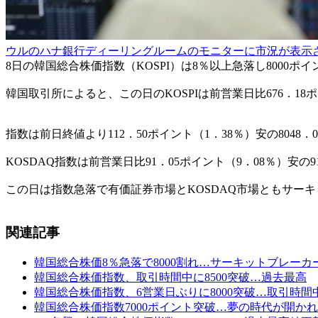
ウルのハナ銀行ディーリングルームのモニターに市況が表示さ
8日の韓国総合株価指数（KOSPI）は8％以上急落し8000ポ
韓国取引所によると、この日のKOSPIは前営業日比676．18ポ
指数は前日終値より112．50ポイント（1．38％）安の8048．
KOSDAQ指数は前営業日比91．05ポイント（9．08％）安の9
この日は指数急落で有価証券市場とKOSDAQ市場ともサー
関連記事
韓国総合株価8％急落で8000割れ…サーキットブレーカ
韓国総合株価指数、取引時間中に8500突破…過去最高
韓国総合株価指数、6営業日ぶりに8000突破…取引時
韓国総合株価指数7000ポイント突破…夢の時代が開か