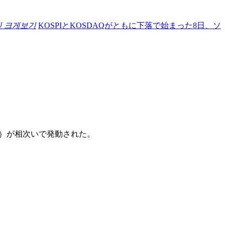
진 크게보기
KOSPIとKOSDAQがともに下落で始まった8日、ソ
ー）が相次いで発動された。