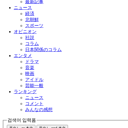
最新記事
ニュース
経済
北朝鮮
スポーツ
オピニオン
社説
コラム
日本関係のコラム
エンタメ
ドラマ
音楽
映画
アイドル
芸能一般
ランキング
ニュース
コメント
みんなの感想
검색어 입력폼