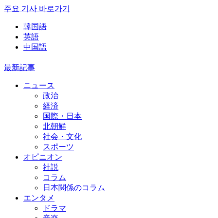
주요 기사 바로가기
韓国語
英語
中国語
最新記事
ニュース
政治
経済
国際・日本
北朝鮮
社会・文化
スポーツ
オピニオン
社説
コラム
日本関係のコラム
エンタメ
ドラマ