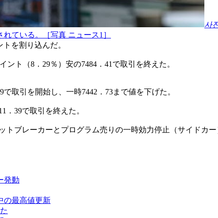
사
れている。［写真 ニュース1］
イントを割り込んだ。
イント（8．29％）安の7484．41で取引を終えた。
09で取引を開始し、一時7442．73まで値を下げた。
11．39で取引を終えた。
キットブレーカーとプログラム売りの一時効力停止（サイドカ
ー発動
間中の最高値更新
れた