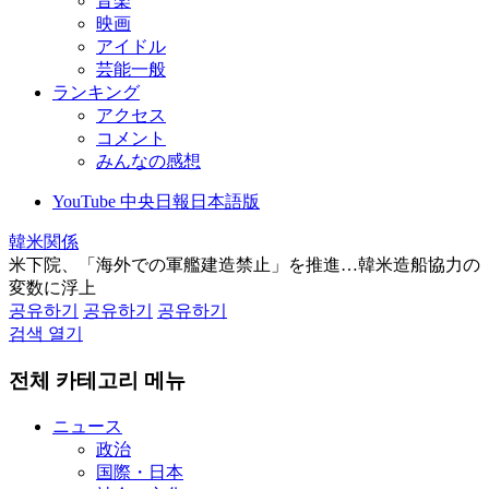
音楽
映画
アイドル
芸能一般
ランキング
アクセス
コメント
みんなの感想
YouTube 中央日報日本語版
韓米関係
米下院、「海外での軍艦建造禁止」を推進…韓米造船協力の
変数に浮上
공유하기
공유하기
공유하기
검색 열기
전체 카테고리 메뉴
ニュース
政治
国際・日本