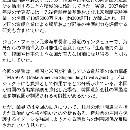
所を活用することを積極的に検討してきた。実際、2027会計
年度の予算案には「先端造船産業基盤および未来艦艇実験事
業」の名目で18億5000万ドル（約300億円）が編成され、同
盟国の造船企業による艦艇および部品の生産能力を評価する
研究も含まれていた。
ジョン・フェラン元米海軍長官も最近のインタビューで、海
外からの軍艦導入の可能性に言及しながら「生産能力の面
で、韓国や日本のような国が有力な候補になり得る」と明ら
かにしていた。
今回の措置は、韓国と米国が推進している造船業の協力構想
「MASGA（Make American Shipbuilding Great Again）」プロ
ジェクトにも負担として作用するとの分析が出ている。米国
が自国の造船業保護を強化した場合、韓国造船会社の軍艦建
造参加範囲が制限される可能性があるからだ。
ただ、業界では今回の動きについて、11月の米中間選挙を控
えた政治的な性格が強いとの分析もある。造船業の雇用を保
護するイメージを強調しようとする議員らの利害関係が反映
されたという見方だ。