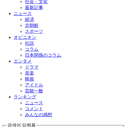
社会・文化
最新記事
ニュース
経済
北朝鮮
スポーツ
オピニオン
社説
コラム
日本関係のコラム
エンタメ
ドラマ
音楽
映画
アイドル
芸能一般
ランキング
ニュース
コメント
みんなの感想
검색어 입력폼