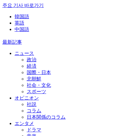
주요 기사 바로가기
韓国語
英語
中国語
最新記事
ニュース
政治
経済
国際・日本
北朝鮮
社会・文化
スポーツ
オピニオン
社説
コラム
日本関係のコラム
エンタメ
ドラマ