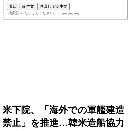
見出し or 本文
見出し and 本文
米下院、「海外での軍艦建造
禁止」を推進…韓米造船協力