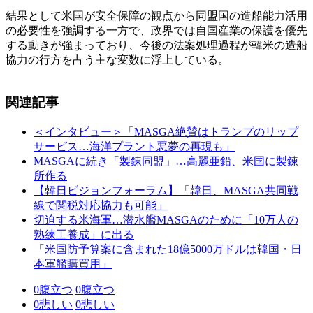
結果として米国が安全保障の観点から同盟国の造船能力活用
の必要性を強調する一方で、政界では自国産業の保護を優先
する動きが強まっており、今後の法案処理過程が韓米の造船
協力の行方を占う主な変数に浮上している。
関連記事
＜インタビュー＞「MASGA絶賛はトランプのリップ
サービス…海洋プラント悪夢の再現も」
MASGAに続き「製錬同盟」…高麗亜鉛、米国に製錬
所作る
【韓日ビジョンフォーラム】「韓日、MASGA共同戦
線で関税対応協力も可能」
切迫する米海軍…潜水艦MASGAのために「10万人の
熟練工養成」に出る
「米国防予算案に含まれた18億5000万ドルは韓国・日
本軍艦購買用」
0
腹立つ
0
腹立つ
0
悲しい
0
悲しい