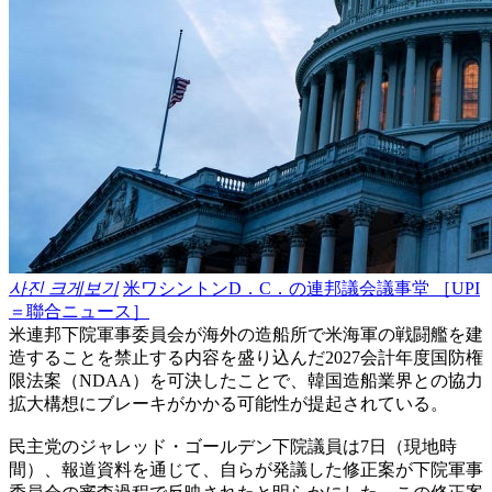
사진 크게보기
米ワシントンD．C．の連邦議会議事堂 ［UPI
＝聯合ニュース］
米連邦下院軍事委員会が海外の造船所で米海軍の戦闘艦を建
造することを禁止する内容を盛り込んだ2027会計年度国防権
限法案（NDAA）を可決したことで、韓国造船業界との協力
拡大構想にブレーキがかかる可能性が提起されている。
民主党のジャレッド・ゴールデン下院議員は7日（現地時
間）、報道資料を通じて、自らが発議した修正案が下院軍事