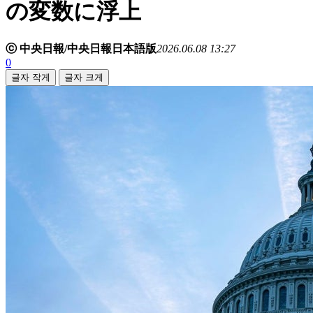
の変数に浮上
ⓒ 中央日報/中央日報日本語版
2026.06.08 13:27
0
글자 작게
글자 크게