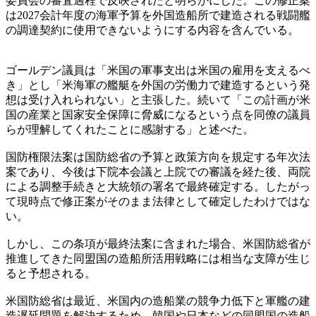
委員会の審査過程で反映されたと明らかにした。この修正案
は2027会計年度の海軍予算を外国造船所で建造される戦闘艦
の調達契約に使用できないようにする内容を含んでいる。
ゴールデン議員は「米国の軍事支出は米国の雇用を支えるべ
き」とし「米海軍の艦艇を外国の労働力で建造するという発
想は受け入れられない」と主張した。続いて「この計画が米
国の産業と国家安全保障に脅威になるという点を同僚の議員
らが理解してくれたことに感謝する」と述べた。
国防権限法案は国防総省の予算と政策方向を規定する年次法
案であり、今後は下院本会議と上院での審議を経た後、両院
による調整手続きと大統領の署名で最終確定する。したがっ
て現時点で修正案がそのまま法律として確定したわけではな
い。
しかし、この条項が最終法案に含まれた場合、米国防総省が
推進してきた同盟国の造船所活用戦略には相当な支障が生じ
ると予想される。
米国防総省は最近、米国内の造船業の競争力低下と軍艦の建
造遅延問題を解決するため、韓国や日本などの同盟国の造船