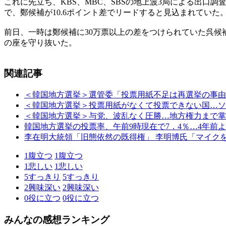
これに先立ち、KBS、MBC、SBSの地上波3局による出口調査で
で、鄭候補が10.6ポイント差でリードすると見込まれていた
前日、一時は鄭候補に30万票以上の差をつけられていた呉候
の座を守り抜いた。
関連記事
＜韓国地方選挙＞選管委「投票用紙不足は再選挙の事由
＜韓国地方選挙＞投票用紙がなくて投票できない国…ソ
＜韓国地方選挙＞与党、波乱なく圧勝…地方権力まで掌
韓国地方選挙の投票率、午前9時現在で7．4％…4年前よ
李在明大統領「旧態依然の既得権」 李明博氏「マイク
1
腹立つ
1
腹立つ
1
悲しい
1
悲しい
5
すっきり
5
すっきり
2
興味深い
2
興味深い
0
役に立つ
0
役に立つ
みんなの感想ランキング