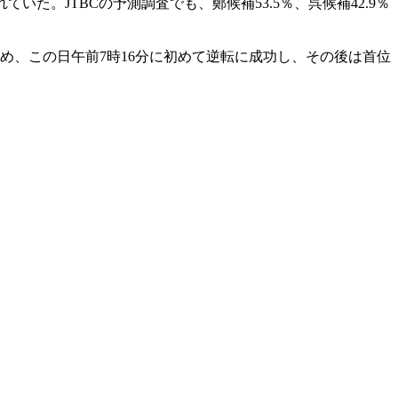
ていた。JTBCの予測調査でも、鄭候補53.5％、呉候補42.9％
め、この日午前7時16分に初めて逆転に成功し、その後は首位