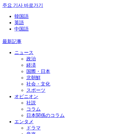
주요 기사 바로가기
韓国語
英語
中国語
最新記事
ニュース
政治
経済
国際・日本
北朝鮮
社会・文化
スポーツ
オピニオン
社説
コラム
日本関係のコラム
エンタメ
ドラマ