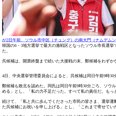
が2日午前、ソウル市中区（チュング）の南大門（ナムデム
韓国の6・3地方選挙で最大の激戦区となったソウル市長選
た。
呉候補は、開票終盤まで続いた大接戦の末、鄭候補をわずか
4日、中央選挙管理委員会によると、呉候補は同日午前9時30分現在
鄭候補も敗北を認めた。同氏は同日午前9時30分ごろ、ソウ
める」とし、「私の力不足だった。すべて私の責任だ。もっ
続けて、「私と共に歩んでくださった市民の皆さま、選挙運
た呉候補にお祝いを申し上げる」とし、「これまで寄せてい