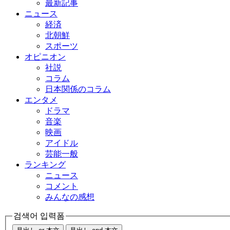
最新記事
ニュース
経済
北朝鮮
スポーツ
オピニオン
社説
コラム
日本関係のコラム
エンタメ
ドラマ
音楽
映画
アイドル
芸能一般
ランキング
ニュース
コメント
みんなの感想
검색어 입력폼