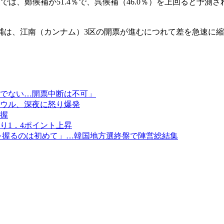
は、鄭候補が51.4％で、呉候補（46.0％）を上回ると予測され
。
補は、江南（カンナム）3区の開票が進むにつれて差を急速に縮
でない…開票中断は不可」
ウル、深夜に怒り爆発
握
り1．4ポイント上昇
を握るのは初めて」…韓国地方選終盤で陣営総結集