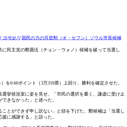
진 크게보기
国民の力の呉世勲（オ・セフン）ソウル市長候補
共に民主党の鄭愿伍（チョン・ウォノ）候補を破って当選し
％）を0.60ポイント（3万359票）上回り、勝利を確定させた。
市長選挙状況室に姿を見せ、「市民の選択を重く、謙虚に受け止
ができなかった」と述べた。
ることができず申し訳ない」と頭を下げた。鄭候補は「当選し
応援に感謝する」と語った。