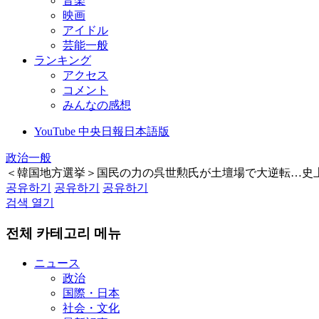
音楽
映画
アイドル
芸能一般
ランキング
アクセス
コメント
みんなの感想
YouTube 中央日報日本語版
政治一般
＜韓国地方選挙＞国民の力の呉世勲氏が土壇場で大逆転…史
공유하기
공유하기
공유하기
검색 열기
전체 카테고리 메뉴
ニュース
政治
国際・日本
社会・文化