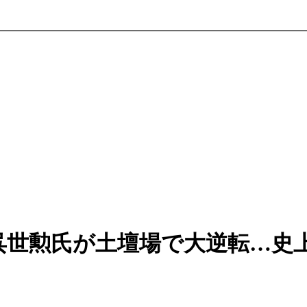
呉世勲氏が土壇場で大逆転…史