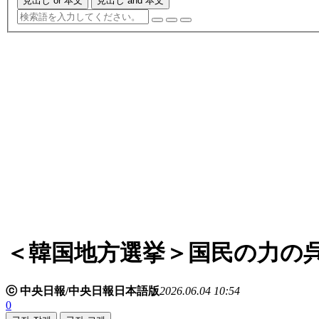
見出し or 本文
見出し and 本文
＜韓国地方選挙＞国民の力の
ⓒ 中央日報/中央日報日本語版
2026.06.04 10:54
0