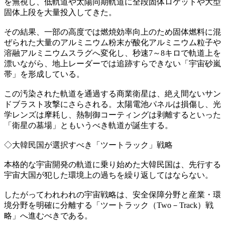
を無視し、低軌道や太陽同期軌道に全段固体ロケットや大型
固体上段を大量投入してきた。
その結果、一部の高度では燃焼効率向上のため固体燃料に混
ぜられた大量のアルミニウム粉末が酸化アルミニウム粒子や
溶融アルミニウムスラグへ変化し、秒速7～8キロで軌道上を
漂いながら、地上レーダーでは追跡すらできない「宇宙砂嵐
帯」を形成している。
この汚染された軌道を通過する商業衛星は、絶え間ないサン
ドブラスト攻撃にさらされる。太陽電池パネルは損傷し、光
学レンズは摩耗し、熱制御コーティングは剥離するといった
「衛星の墓場」ともいうべき軌道が誕生する。
◇大韓民国が選択すべき「ツートラック」戦略
本格的な宇宙開発の軌道に乗り始めた大韓民国は、先行する
宇宙大国が犯した環境上の過ちを繰り返してはならない。
したがってわれわれの宇宙戦略は、安全保障分野と産業・環
境分野を明確に分離する「ツートラック（Two－Track）戦
略」へ進むべきである。