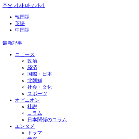
주요 기사 바로가기
韓国語
英語
中国語
最新記事
ニュース
政治
経済
国際・日本
北朝鮮
社会・文化
スポーツ
オピニオン
社説
コラム
日本関係のコラム
エンタメ
ドラマ