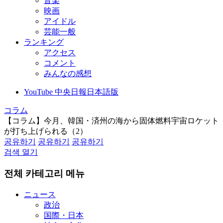
音楽
映画
アイドル
芸能一般
ランキング
アクセス
コメント
みんなの感想
YouTube 中央日報日本語版
コラム
【コラム】今月、韓国・済州の海から固体燃料宇宙ロケット
が打ち上げられる（2）
공유하기
공유하기
공유하기
검색 열기
전체 카테고리 메뉴
ニュース
政治
国際・日本