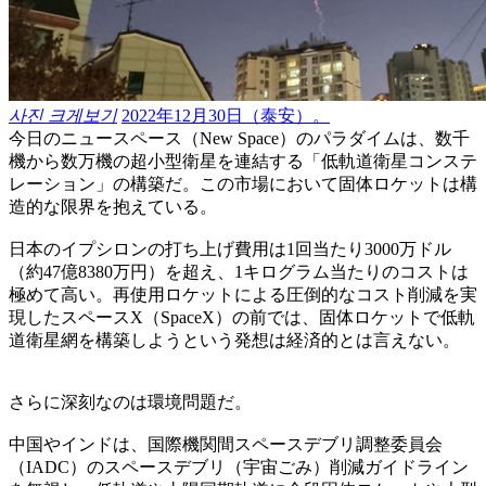
사진 크게보기
2022年12月30日（泰安）。
今日のニュースペース（New Space）のパラダイムは、数千
機から数万機の超小型衛星を連結する「低軌道衛星コンステ
レーション」の構築だ。この市場において固体ロケットは構
造的な限界を抱えている。
日本のイプシロンの打ち上げ費用は1回当たり3000万ドル
（約47億8380万円）を超え、1キログラム当たりのコストは
極めて高い。再使用ロケットによる圧倒的なコスト削減を実
現したスペースX（SpaceX）の前では、固体ロケットで低軌
道衛星網を構築しようという発想は経済的とは言えない。
さらに深刻なのは環境問題だ。
中国やインドは、国際機関間スペースデブリ調整委員会
（IADC）のスペースデブリ（宇宙ごみ）削減ガイドライン