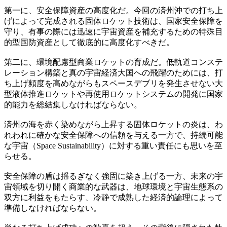
第一に、安全保障資産の高度化だ。今回の済州沖での打ち上
げによって完成される固体ロケット技術は、国家安全保障を
守り、有事の際には迅速に宇宙資産を補充するための特殊目
的型国防資産として徹底的に高度化すべきだ。
第二に、環境配慮型商業ロケットの育成だ。低軌道コンステ
レーション構築と真の宇宙経済大国への飛躍のためには、打
ち上げ頻度を高めながらもスペースデブリを発生させない大
型液体推進ロケットや再使用ロケットシステムの開発に国家
的能力を総結集しなければならない。
済州の海を赤く染めながら上昇する固体ロケットの炎は、わ
れわれに確かな安全保障への信頼を与える一方で、持続可能
な宇宙（Space Sustainability）に対する重い責任にも思いを至
らせる。
安全保障の盾は揺るぎなく強固に築き上げる一方、未来の宇
宙領域を切り開く商業的な武器は、地球環境と宇宙生態系の
双方に利益をもたらす、冷静で成熟した経済的論理によって
準備しなければならない。