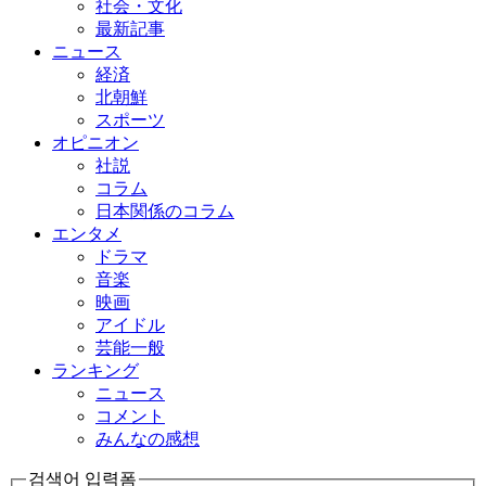
社会・文化
最新記事
ニュース
経済
北朝鮮
スポーツ
オピニオン
社説
コラム
日本関係のコラム
エンタメ
ドラマ
音楽
映画
アイドル
芸能一般
ランキング
ニュース
コメント
みんなの感想
검색어 입력폼