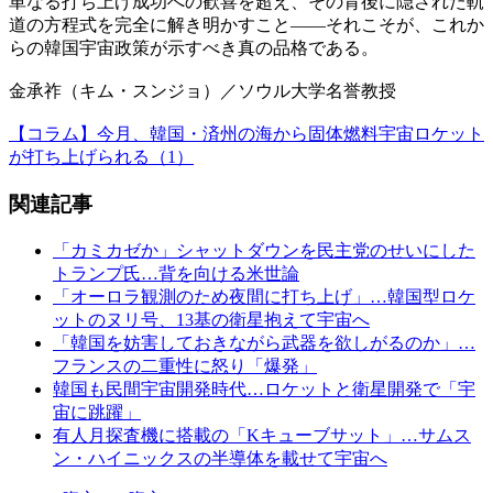
単なる打ち上げ成功への歓喜を超え、その背後に隠された軌
道の方程式を完全に解き明かすこと――それこそが、これか
らの韓国宇宙政策が示すべき真の品格である。
金承祚（キム・スンジョ）／ソウル大学名誉教授
【コラム】今月、韓国・済州の海から固体燃料宇宙ロケット
が打ち上げられる（1）
関連記事
「カミカゼか」シャットダウンを民主党のせいにした
トランプ氏…背を向ける米世論
「オーロラ観測のため夜間に打ち上げ」…韓国型ロケ
ットのヌリ号、13基の衛星抱えて宇宙へ
「韓国を妨害しておきながら武器を欲しがるのか」…
フランスの二重性に怒り「爆発」
韓国も民間宇宙開発時代…ロケットと衛星開発で「宇
宙に跳躍」
有人月探査機に搭載の「Kキューブサット」…サムス
ン・ハイニックスの半導体を載せて宇宙へ