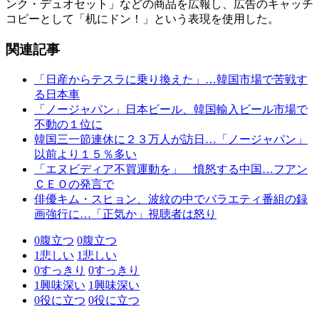
ンク・デュオセット」などの商品を広報し、広告のキャッチ
コピーとして「机にドン！」という表現を使用した。
関連記事
「日産からテスラに乗り換えた」…韓国市場で苦戦す
る日本車
「ノージャパン」日本ビール、韓国輸入ビール市場で
不動の１位に
韓国三一節連休に２３万人が訪日…「ノージャパン」
以前より１５％多い
「エヌビディア不買運動を」 憤怒する中国…フアン
ＣＥＯの発言で
俳優キム・スヒョン、波紋の中でバラエティ番組の録
画強行に…「正気か」視聴者は怒り
0
腹立つ
0
腹立つ
1
悲しい
1
悲しい
0
すっきり
0
すっきり
1
興味深い
1
興味深い
0
役に立つ
0
役に立つ