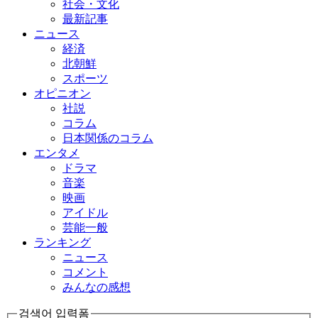
社会・文化
最新記事
ニュース
経済
北朝鮮
スポーツ
オピニオン
社説
コラム
日本関係のコラム
エンタメ
ドラマ
音楽
映画
アイドル
芸能一般
ランキング
ニュース
コメント
みんなの感想
검색어 입력폼