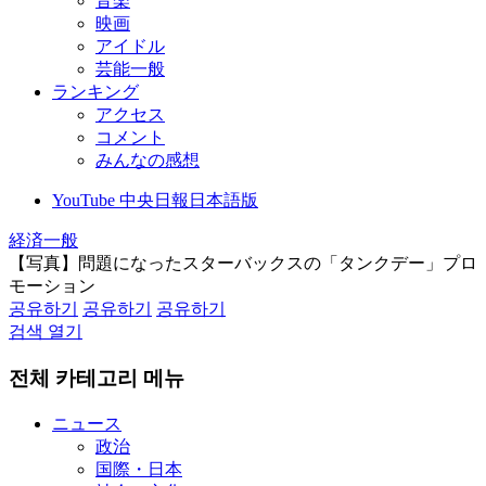
音楽
映画
アイドル
芸能一般
ランキング
アクセス
コメント
みんなの感想
YouTube 中央日報日本語版
経済一般
【写真】問題になったスターバックスの「タンクデー」プロ
モーション
공유하기
공유하기
공유하기
검색 열기
전체 카테고리 메뉴
ニュース
政治
国際・日本