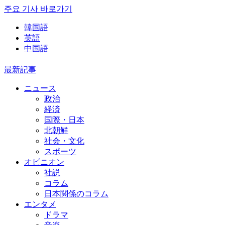
주요 기사 바로가기
韓国語
英語
中国語
最新記事
ニュース
政治
経済
国際・日本
北朝鮮
社会・文化
スポーツ
オピニオン
社説
コラム
日本関係のコラム
エンタメ
ドラマ