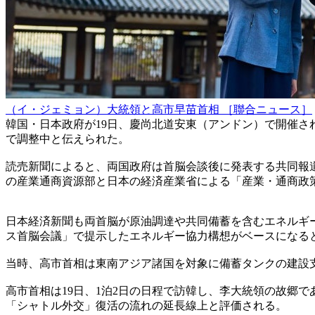
（イ・ジェミョン）大統領と高市早苗首相 ［聯合ニュース］
韓国・日本政府が19日、慶尚北道安東（アンドン）で開催
で調整中と伝えられた。
読売新聞によると、両国政府は首脳会談後に発表する共同報
の産業通商資源部と日本の経済産業省による「産業・通商政
日本経済新聞も両首脳が原油調達や共同備蓄を含むエネルギ
ス首脳会議」で提示したエネルギー協力構想がベースになる
当時、高市首相は東南アジア諸国を対象に備蓄タンクの建設支
高市首相は19日、1泊2日の日程で訪韓し、李大統領の故郷
「シャトル外交」復活の流れの延長線上と評価される。