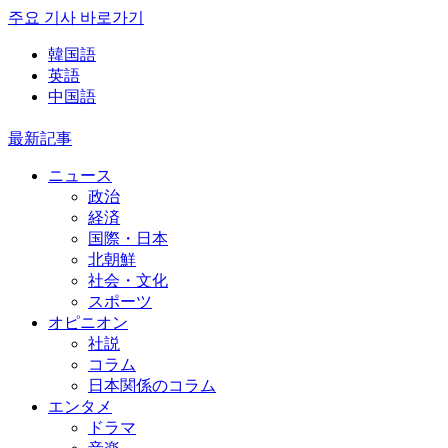
주요 기사 바로가기
韓国語
英語
中国語
最新記事
ニュース
政治
経済
国際・日本
北朝鮮
社会・文化
スポーツ
オピニオン
社説
コラム
日本関係のコラム
エンタメ
ドラマ