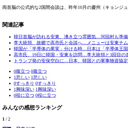
両首脳の公式的な2国間会談は、昨年10月の慶州（キョンジュ
関連記事
韓日首脳が訪れる安東、沸き立つ雰囲気…河回村も準備
李大統領、故郷で高市氏と会談へ…メニューは安東チム
韓国が「半導体の果実」分ける時…日本は「半導体王国
高市氏、19日に韓国・安東を訪問…李大統領と3回目の
トランプ発の安保空白に…日本、韓国との軍事物資協定
0
腹立つ
0
腹立つ
1
悲しい
1
悲しい
0
すっきり
0
すっきり
1
興味深い
1
興味深い
0
役に立つ
0
役に立つ
みんなの感想ランキング
1
/ 2