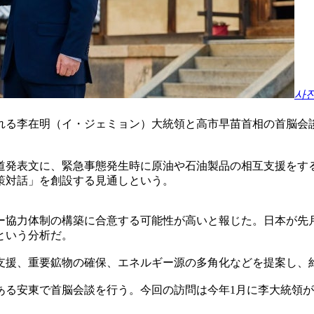
사
される李在明（イ・ジェミョン）大統領と高市早苗首相の首脳会
道発表文に、緊急事態発生時に原油や石油製品の相互支援をす
策対話」を創設する見通しという。
ー協力体制の構築に合意する可能性が高いと報じた。日本が先月
という分析だ。
援、重要鉱物の確保、エネルギー源の多角化などを提案し、約
である安東で首脳会談を行う。今回の訪問は今年1月に李大統領