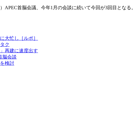
）APEC首脳会議、今年1月の会談に続いて今回が3回目となる
に大忙し［ルポ］
タク
」再建に速度出す
首脳会談
を検討