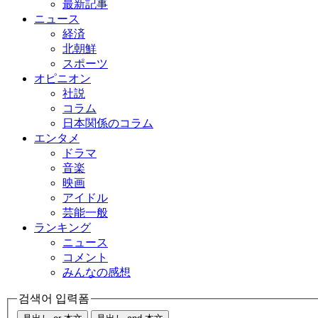
最新記事
ニュース
経済
北朝鮮
スポーツ
オピニオン
社説
コラム
日本関係のコラム
エンタメ
ドラマ
音楽
映画
アイドル
芸能一般
ランキング
ニュース
コメント
みんなの感想
검색어 입력폼