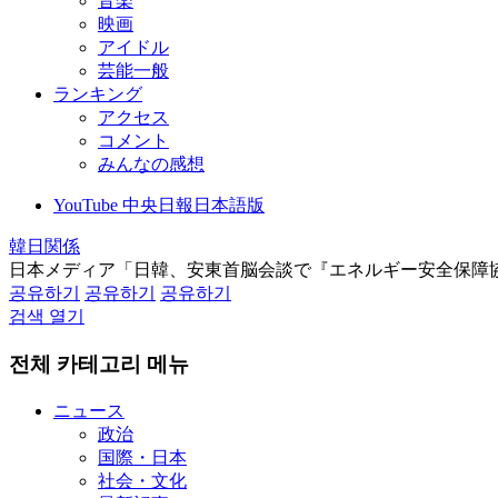
音楽
映画
アイドル
芸能一般
ランキング
アクセス
コメント
みんなの感想
YouTube 中央日報日本語版
韓日関係
日本メディア「日韓、安東首脳会談で『エネルギー安全保障
공유하기
공유하기
공유하기
검색 열기
전체 카테고리 메뉴
ニュース
政治
国際・日本
社会・文化