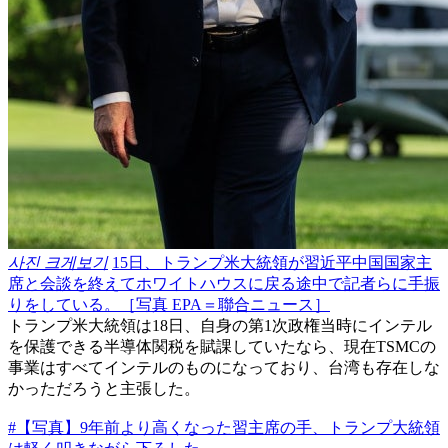
사진 크게보기
15日、トランプ米大統領が習近平中国国家主
席と会談を終えてホワイトハウスに戻る途中で記者らに手振
りをしている。［写真 EPA＝聯合ニュース］
トランプ米大統領は18日、自身の第1次政権当時にインテル
を保護できる半導体関税を賦課していたなら、現在TSMCの
事業はすべてインテルのものになっており、台湾も存在しな
かっただろうと主張した。
#【写真】9年前より高くなった習主席の手、トランプ大統領