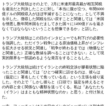
トランプ大統領はその上で、2月に米連邦最高裁が相互関税
を違法だと判決したことに対し「本当に腹が立つ。年間6000
億ドルの関税収入がほぼ半減することになった」として不満
を示した。徴収した関税を払い戻すことと関連しては「米国
を憎悪し数年間米国をだましてきた国々に1490億ドルを返さ
なくてはならないということを想像できるか」と話した。
トランプ大統領はこの日のインタビューでも利下げの必要性
を強調した。ただイラン戦争による原油価格上昇がインフレ
を拡大させる状況と関連し「戦争が終わるまでは（物価など
と関連した）正確な数値を調べることはできない」として現
実的限界を一部認めるような発言をすることもした。
トランプ大統領は続けてイランとの終戦交渉が膠着状態に陥
ったことと関連しては「ひとつ確実に話せるのは、彼らは
（協定に）署名したくて焦っている点」という主張を繰り返
した。その上で「しかし彼らと（口頭で）協定を終えるとそ
の内容と全く関係ない書類を送ってくる。私は『あなたたち
（イラン）はまともな精神状態なのか』と思う」と付け加え
た。