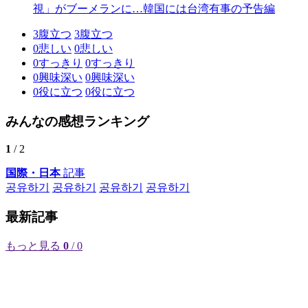
視」がブーメランに…韓国には台湾有事の予告編
3
腹立つ
3
腹立つ
0
悲しい
0
悲しい
0
すっきり
0
すっきり
0
興味深い
0
興味深い
0
役に立つ
0
役に立つ
みんなの感想ランキング
1
/ 2
国際・日本
記事
공유하기
공유하기
공유하기
공유하기
最新記事
もっと見る
0
/ 0