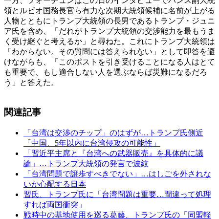
一方、フォーチュンはこの日のインタビューでバンス副大統
領とルビオ国務長官ら有力な次期大統領候補に名前が上がる
人物とともにトランプ大統領の長男であるトランプ・ジュニ
ア氏を含め、「だれがトランプ大統領の交渉能力を最もうま
く受け継ぐと考えるか」と尋ねた。これにトランプ大統領は
「わからない。その質問には答えられない」として即答を避
けながらも、「このポストを引き受けることになる人はとて
も重要で、もし適合しない人を選ぶならば災難になるだろ
う」と答えた。
関連記事
「台湾は交渉のチップ」のはずが…トランプ氏側近
「中国、5年以内に台湾侵攻の可能性」
「習近平主席と『台湾への武器販売』を具体的に議
論」…トランプ大統領の発言で波紋
「台湾問題で譲歩すべきでない」…はしごを外されな
いか心配する日本
習氏、トランプ氏に「台湾問題は重要…間違って処理
すれば両国衝突」
戦時中の基地使用を巡る葛藤、トランプ氏の「同盟軽