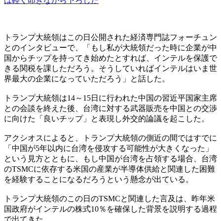
は軽く叩きながら下ろした
トランプ大統領はこの日公開された経済専門誌フォーチュン
とのインタビューで、「もし私が大統領だった時に企業が中
国からチップを持ってき始めたとすれば、インテルを保護で
きる関税を課しただろう。そうしていればインテルはいま世
界最大の企業になっていただろう」と話した。
トランプ大統領は14～15日に行われた中国の習近平国家主席
との会談を終えた後、台湾に対する武器販売を中国との交渉
に向けた「良いチップ」と表現し外交的論議を起こした。
アクシオスによると、トランプ大統領の側近の間ではすでに
「中国が5年以内に台湾を侵攻する可能性が大きくなった」
という見方とともに、もし中国が台湾を占領する場合、台湾
のTSMCに依存する米国の産業が半導体供給と関連した困難
を経験することになるだろうという懸念が出ている。
トランプ大統領のこの日のTSMCと関連した言及は、昨年米
国政府がインテルの株式10％を確保した背景を説明する過程
で出てきた。