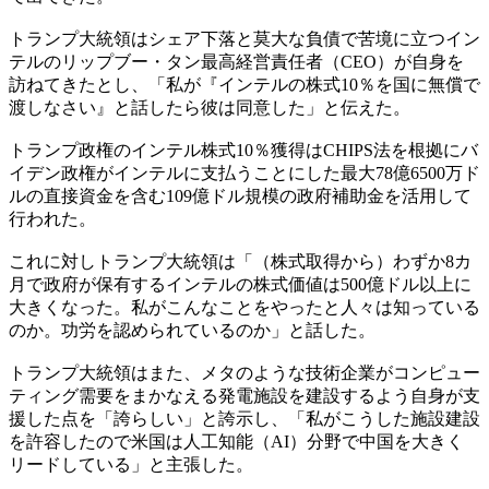
トランプ大統領はシェア下落と莫大な負債で苦境に立つイン
テルのリップブー・タン最高経営責任者（CEO）が自身を
訪ねてきたとし、「私が『インテルの株式10％を国に無償で
渡しなさい』と話したら彼は同意した」と伝えた。
トランプ政権のインテル株式10％獲得はCHIPS法を根拠にバ
イデン政権がインテルに支払うことにした最大78億6500万ド
ルの直接資金を含む109億ドル規模の政府補助金を活用して
行われた。
これに対しトランプ大統領は「（株式取得から）わずか8カ
月で政府が保有するインテルの株式価値は500億ドル以上に
大きくなった。私がこんなことをやったと人々は知っている
のか。功労を認められているのか」と話した。
トランプ大統領はまた、メタのような技術企業がコンピュー
ティング需要をまかなえる発電施設を建設するよう自身が支
援した点を「誇らしい」と誇示し、「私がこうした施設建設
を許容したので米国は人工知能（AI）分野で中国を大きく
リードしている」と主張した。