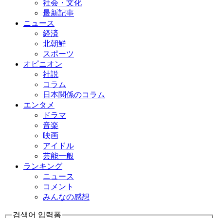
社会・文化
最新記事
ニュース
経済
北朝鮮
スポーツ
オピニオン
社説
コラム
日本関係のコラム
エンタメ
ドラマ
音楽
映画
アイドル
芸能一般
ランキング
ニュース
コメント
みんなの感想
검색어 입력폼