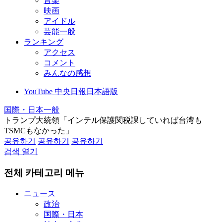
音楽
映画
アイドル
芸能一般
ランキング
アクセス
コメント
みんなの感想
YouTube 中央日報日本語版
国際・日本一般
トランプ大統領「インテル保護関税課していれば台湾も
TSMCもなかった」
공유하기
공유하기
공유하기
검색 열기
전체 카테고리 메뉴
ニュース
政治
国際・日本