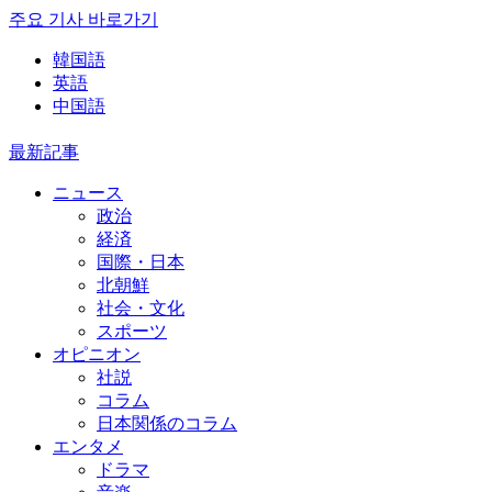
주요 기사 바로가기
韓国語
英語
中国語
最新記事
ニュース
政治
経済
国際・日本
北朝鮮
社会・文化
スポーツ
オピニオン
社説
コラム
日本関係のコラム
エンタメ
ドラマ