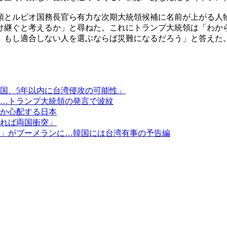
領とルビオ国務長官ら有力な次期大統領候補に名前が上がる人
け継ぐと考えるか」と尋ねた。これにトランプ大統領は「わか
、もし適合しない人を選ぶならば災難になるだろう」と答えた
国、5年以内に台湾侵攻の可能性」
…トランプ大統領の発言で波紋
か心配する日本
れば両国衝突」
」がブーメランに…韓国には台湾有事の予告編