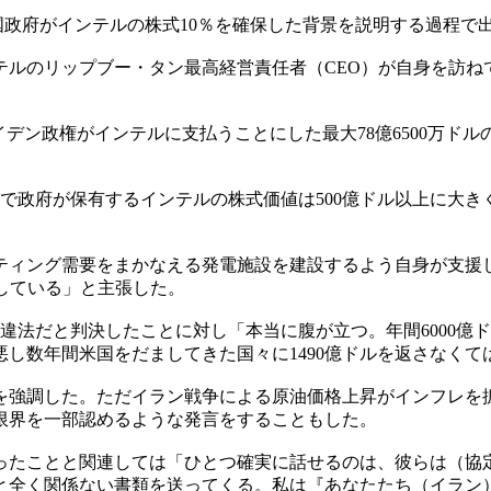
国政府がインテルの株式10％を確保した背景を説明する過程で
ルのリップブー・タン最高経営責任者（CEO）が自身を訪ね
イデン政権がインテルに支払うことにした最大78億6500万ド
で政府が保有するインテルの株式価値は500億ドル以上に大
ティング需要をまかなえる発電施設を建設するよう自身が支援
している」と主張した。
違法だと判決したことに対し「本当に腹が立つ。年間6000億
し数年間米国をだましてきた国々に1490億ドルを返さなく
を強調した。ただイラン戦争による原油価格上昇がインフレを
限界を一部認めるような発言をすることもした。
ったことと関連しては「ひとつ確実に話せるのは、彼らは（協
と全く関係ない書類を送ってくる。私は『あなたたち（イラン