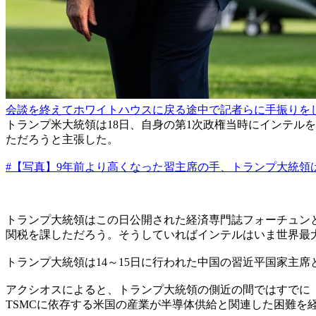
会談を終えてホワイトハウスに戻る途中で記者らに手振りをし
トランプ米大統領は18日、自身の第1次政権当時にインテル
ただろうと主張した。
#【写真】9年前より高くなった習主席の手、トランプ大統領
トランプ大統領はこの日公開された経済専門誌フォーチュン
関税を課しただろう。そうしていればインテルはいま世界最
トランプ大統領は14～15日に行われた中国の習近平国家主
アクシオスによると、トランプ大統領の側近の間ではすでに
TSMCに依存する米国の産業が半導体供給と関連した困難を