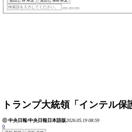
見出し or 本文
見出し and 本文
トランプ大統領「インテル保
ⓒ 中央日報/中央日報日本語版
2026.05.19 08:59
0