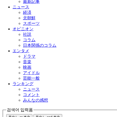
最新記事
ニュース
経済
北朝鮮
スポーツ
オピニオン
社説
コラム
日本関係のコラム
エンタメ
ドラマ
音楽
映画
アイドル
芸能一般
ランキング
ニュース
コメント
みんなの感想
검색어 입력폼