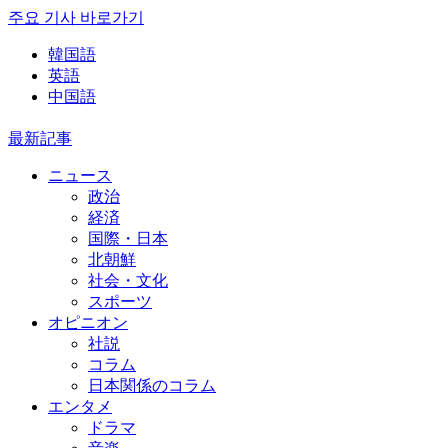
주요 기사 바로가기
韓国語
英語
中国語
最新記事
ニュース
政治
経済
国際・日本
北朝鮮
社会・文化
スポーツ
オピニオン
社説
コラム
日本関係のコラム
エンタメ
ドラマ