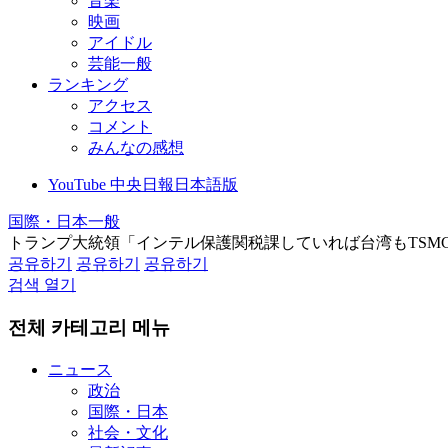
音楽
映画
アイドル
芸能一般
ランキング
アクセス
コメント
みんなの感想
YouTube 中央日報日本語版
国際・日本一般
トランプ大統領「インテル保護関税課していれば台湾もTSM
공유하기
공유하기
공유하기
검색 열기
전체 카테고리 메뉴
ニュース
政治
国際・日本
社会・文化