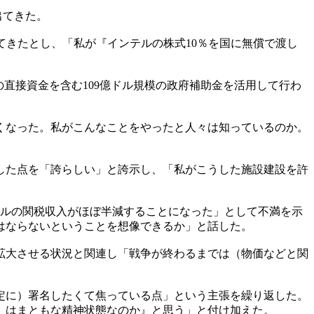
出てきた。
てきたとし、「私が『インテルの株式10％を国に無償で渡し
ルの直接資金を含む109億ドル規模の政府補助金を活用して行わ
きくなった。私がこんなことをやったと人々は知っているのか。
した点を「誇らしい」と誇示し、「私がこうした施設建設を許
ドルの関税収入がほぼ半減することになった」として不満を示
てはならないということを想像できるか」と話した。
拡大させる状況と関連し「戦争が終わるまでは（物価などと関
定に）署名したくて焦っている点」という主張を繰り返した。
）はまともな精神状態なのか』と思う」と付け加えた。