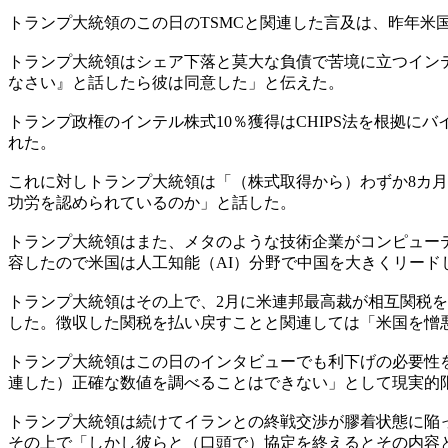
トランプ大統領のこの日のTSMCと関連した言及は、昨年米
トランプ大統領はシェア下落と莫大な負債で苦境に立つインテ
なさい』と話したら彼は同意した」と伝えた。
トランプ政権のインテル株式10％獲得はCHIPS法を根拠にバ
れた。
これに対しトランプ大統領は「（株式取得から）わずか8カ月
功労を認められているのか」と話した。
トランプ大統領はまた、メタのような技術企業がコンピュー
容したので米国は人工知能（AI）分野で中国を大きくリード
トランプ大統領はその上で、2月に米連邦最高裁が相互関税を
した。徴収した関税を払い戻すことと関連しては「米国を憎悪
トランプ大統領はこの日のインタビューでも利下げの必要性
連した）正確な数値を調べることはできない」として現実的
トランプ大統領は続けてイランとの終戦交渉が膠着状態に陥
その上で「しかし彼らと（口頭で）協定を終えるとその内容