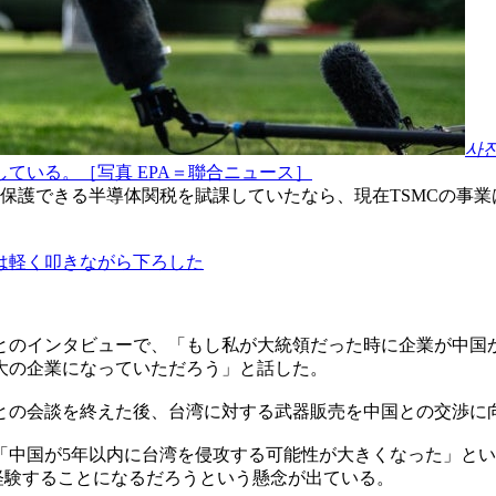
사
ている。［写真 EPA＝聯合ニュース］
を保護できる半導体関税を賦課していたなら、現在TSMCの事
は軽く叩きながら下ろした
とのインタビューで、「もし私が大統領だった時に企業が中国
大の企業になっていただろう」と話した。
席との会談を終えた後、台湾に対する武器販売を中国との交渉
「中国が5年以内に台湾を侵攻する可能性が大きくなった」と
経験することになるだろうという懸念が出ている。