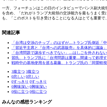
一方、フォーチュンはこの日のインタビューでバンス副大統
を含め、「だれがトランプ大統領の交渉能力を最もうまく受
も、「このポストを引き受けることになる人はとても重要で
関連記事
「台湾は交渉のチップ」のはずが…トランプ氏側近「中
「習近平主席と『台湾への武器販売』を具体的に議論」
「台湾問題で譲歩すべきでない」…はしごを外されない
習氏、トランプ氏に「台湾問題は重要…間違って処理す
戦時中の基地使用を巡る葛藤、トランプ氏の「同盟軽視
3
腹立つ
3
腹立つ
0
悲しい
0
悲しい
0
すっきり
0
すっきり
0
興味深い
0
興味深い
0
役に立つ
0
役に立つ
みんなの感想ランキング