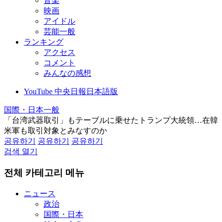
音楽
映画
アイドル
芸能一般
ランキング
アクセス
コメント
みんなの感想
YouTube 中央日報日本語版
国際・日本一般
「台湾武器取引」もテーブルに乗せたトランプ大統領…在韓
米軍も取引対象とみなすのか
공유하기
공유하기
공유하기
검색 열기
전체 카테고리 메뉴
ニュース
政治
国際・日本