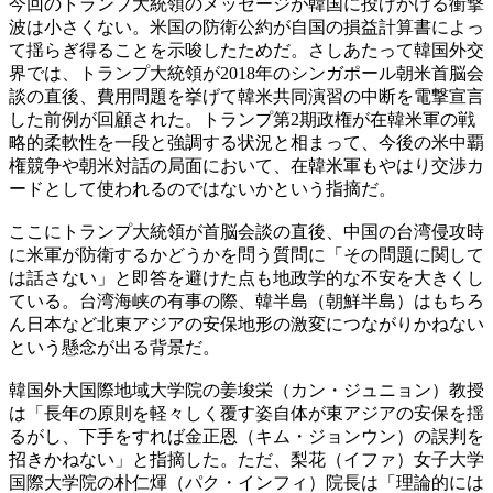
今回のトランプ大統領のメッセージが韓国に投げかける衝撃
波は小さくない。米国の防衛公約が自国の損益計算書によっ
て揺らぎ得ることを示唆したためだ。さしあたって韓国外交
界では、トランプ大統領が2018年のシンガポール朝米首脳会
談の直後、費用問題を挙げて韓米共同演習の中断を電撃宣言
した前例が回顧された。トランプ第2期政権が在韓米軍の戦
略的柔軟性を一段と強調する状況と相まって、今後の米中覇
権競争や朝米対話の局面において、在韓米軍もやはり交渉カ
ードとして使われるのではないかという指摘だ。
ここにトランプ大統領が首脳会談の直後、中国の台湾侵攻時
に米軍が防衛するかどうかを問う質問に「その問題に関して
は話さない」と即答を避けた点も地政学的な不安を大きくし
ている。台湾海峡の有事の際、韓半島（朝鮮半島）はもちろ
ん日本など北東アジアの安保地形の激変につながりかねない
という懸念が出る背景だ。
韓国外大国際地域大学院の姜埈栄（カン・ジュニョン）教授
は「長年の原則を軽々しく覆す姿自体が東アジアの安保を揺
るがし、下手をすれば金正恩（キム・ジョンウン）の誤判を
招きかねない」と指摘した。ただ、梨花（イファ）女子大学
国際大学院の朴仁煇（パク・インフィ）院長は「理論的には