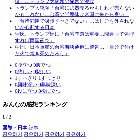
論」…トランプ大統領の発言で波紋
トランプ大統領「台湾に武器売るかもしれず売らない
かもしれない…台湾の半導体は米国に来たら良い」
「台湾問題で譲歩すべきでない」…はしごを外されな
いか心配する日本
習氏、トランプ氏に「台湾問題は重要…間違って処理
すれば両国衝突」
中国、日本軍艦の台湾海峡通過に警告…「自分で付け
た火で焼き死ぬだろう」
0
腹立つ
0
腹立つ
0
悲しい
0
悲しい
1
すっきり
1
すっきり
0
興味深い
0
興味深い
0
役に立つ
0
役に立つ
みんなの感想ランキング
1
/ 2
国際・日本
記事
공유하기
공유하기
공유하기
공유하기