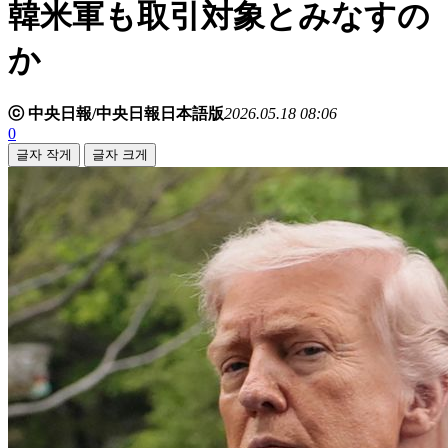
韓米軍も取引対象とみなすの
か
ⓒ 中央日報/中央日報日本語版
2026.05.18 08:06
0
글자 작게
글자 크게