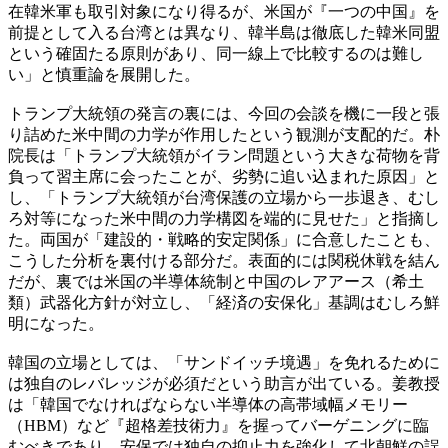
在韓米軍も取引対象になり得るが、米国が『一つの中国』を
前提として入る台湾とは異なり、韓半島は徹底した韓米同盟
という確固たる原則があり、同一線上で比較するのは難し
い」と慎重論を展開した。
トランプ大統領の発言の裏には、今回の会談を機に一段と張
り詰めた米中間の力学が作用したという観測が支配的だ。朴
院長は「トランプ大統領がイラン問題という大きな荷物を背
負って習主席に会ったことが、劣勢に追い込まれた原因」と
し、「トランプ大統領が台湾保護の立場から一歩退き、むし
ろ対等になった米中間の力学構図を端的に見せた」と指摘し
た。両国が「建設的・戦略的安定関係」に合意したことも、
こうした分析を裏付ける部分だ。表面的には関税休戦を結ん
だが、裏では米国の半導体統制と中国のレアアース（希土
類）武器化方針が対立し、「経済の安保化」基調はむしろ鮮
明になった。
韓国の立場としては、「サンドイッチ境遇」を免れるために
は独自のレバレッジが必須だという助言が出ている。姜教授
は「韓国でなければならない半導体の高帯域幅メモリー
（HBM）など『超格差技術力』を握ってバーゲニングに臨
むべきであり、安保では独自の抑止力を強化して北朝鮮の誤