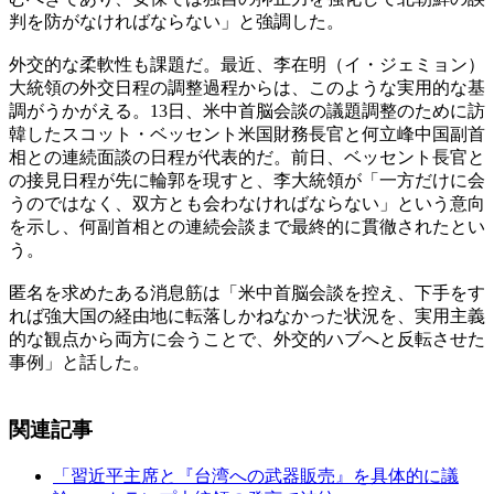
判を防がなければならない」と強調した。
外交的な柔軟性も課題だ。最近、李在明（イ・ジェミョン）
大統領の外交日程の調整過程からは、このような実用的な基
調がうかがえる。13日、米中首脳会談の議題調整のために訪
韓したスコット・ベッセント米国財務長官と何立峰中国副首
相との連続面談の日程が代表的だ。前日、ベッセント長官と
の接見日程が先に輪郭を現すと、李大統領が「一方だけに会
うのではなく、双方とも会わなければならない」という意向
を示し、何副首相との連続会談まで最終的に貫徹されたとい
う。
匿名を求めたある消息筋は「米中首脳会談を控え、下手をす
れば強大国の経由地に転落しかねなかった状況を、実用主義
的な観点から両方に会うことで、外交的ハブへと反転させた
事例」と話した。
関連記事
「習近平主席と『台湾への武器販売』を具体的に議