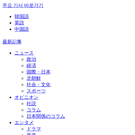
주요 기사 바로가기
韓国語
英語
中国語
最新記事
ニュース
政治
経済
国際・日本
北朝鮮
社会・文化
スポーツ
オピニオン
社説
コラム
日本関係のコラム
エンタメ
ドラマ