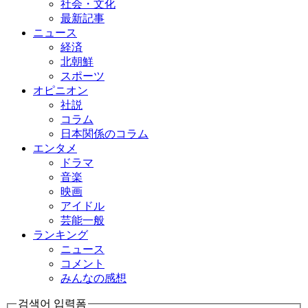
社会・文化
最新記事
ニュース
経済
北朝鮮
スポーツ
オピニオン
社説
コラム
日本関係のコラム
エンタメ
ドラマ
音楽
映画
アイドル
芸能一般
ランキング
ニュース
コメント
みんなの感想
검색어 입력폼