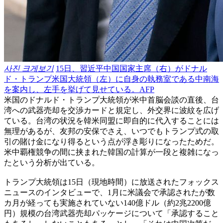
사진 크게보기
15日、習近平中国国家主席（右）がドナル
ド・トランプ米国大統領（左）に自身の執務室である中南海
を案内し、左手を挙げて見せている。AFP
米国のドナルド・トランプ大統領が米中首脳会談の直後、台
湾への武器売却を交渉カードと規定し、外交界に波紋を広げ
ている。台湾の状況を韓米同盟に即自的に代入することには
無理があるが、友邦の安保でさえ、いつでもトランプ式の取
引の賭け金になり得るという点が浮き彫りになったためだ。
米中覇権競争の間に挟まれた韓国の計算が一段と複雑になっ
たという分析が出ている。
トランプ大統領は15日（現地時間）に放送されたフォックス
ニュースのインタビューで、1月に米議会で承認されたが数
カ月が経っても実施されていない140億ドル（約2兆2200億
円）規模の台湾武器売却パッケージについて「承認すること