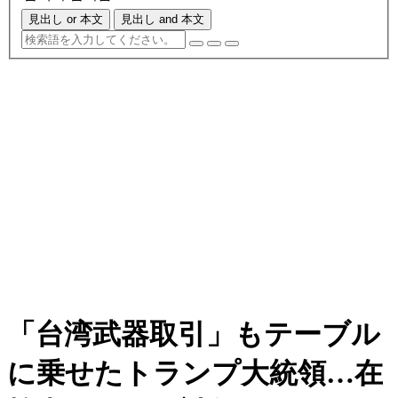
見出し or 本文
見出し and 本文
「台湾武器取引」もテーブル
に乗せたトランプ大統領…在