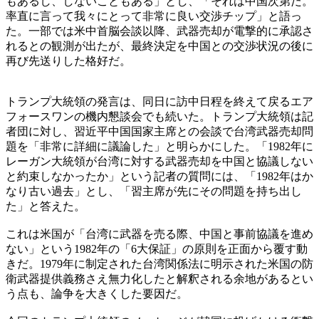
もあるし、しないこともある」とし、「それは中国次第だ。
率直に言って我々にとって非常に良い交渉チップ」と語っ
た。一部では米中首脳会談以降、武器売却が電撃的に承認さ
れるとの観測が出たが、最終決定を中国との交渉状況の後に
再び先送りした格好だ。
トランプ大統領の発言は、同日に訪中日程を終えて戻るエア
フォースワンの機内懇談会でも続いた。トランプ大統領は記
者団に対し、習近平中国国家主席との会談で台湾武器売却問
題を「非常に詳細に議論した」と明らかにした。「1982年に
レーガン大統領が台湾に対する武器売却を中国と協議しない
と約束しなかったか」という記者の質問には、「1982年はか
なり古い過去」とし、「習主席が先にその問題を持ち出し
た」と答えた。
これは米国が「台湾に武器を売る際、中国と事前協議を進め
ない」という1982年の「6大保証」の原則を正面から覆す動
きだ。1979年に制定された台湾関係法に明示された米国の防
衛武器提供義務さえ無力化したと解釈される余地があるとい
う点も、論争を大きくした要因だ。