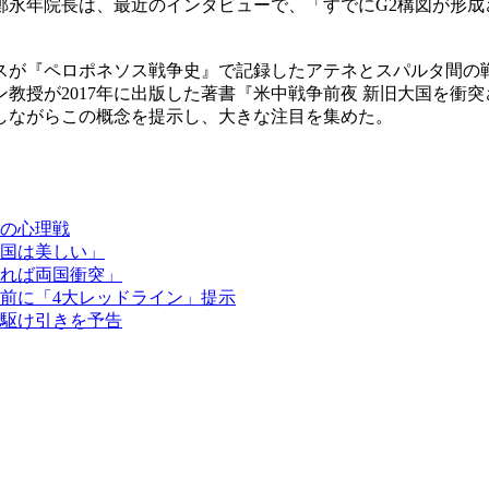
鄭永年院長は、最近のインタビューで、「すでにG2構図が形成
スが『ペロポネソス戦争史』で記録したアテネとスパルタ間の
教授が2017年に出版した著書『米中戦争前夜 新旧大国を衝
しながらこの概念を提示し、大きな注目を集めた。
」の心理戦
国は美しい」
れば両国衝突」
前に「4大レッドライン」提示
駆け引きを予告