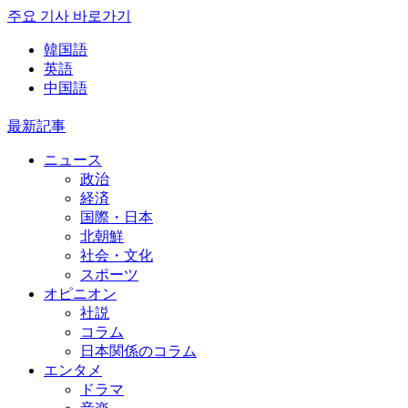
주요 기사 바로가기
韓国語
英語
中国語
最新記事
ニュース
政治
経済
国際・日本
北朝鮮
社会・文化
スポーツ
オピニオン
社説
コラム
日本関係のコラム
エンタメ
ドラマ