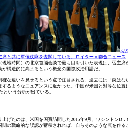
사
主席と共に軍儀仗隊を査閲している。ロイター＝聯合ニュース
日（現地時間）の北京首脳会談で最も目を引いた表現は、習主席
険が構造的に高まるという概念の国際政治用語だ。
明確な違いを見せるという点で注目される。過去には「罠はな
化するようなニュアンスに近かった。中国が米国と対等な位置
たという分析が出ている。
上げたのは、米国を国賓訪問した2015年9月、ワシントンD
国間の戦略的な誤認が蓄積されれば、自らそのような罠を作る