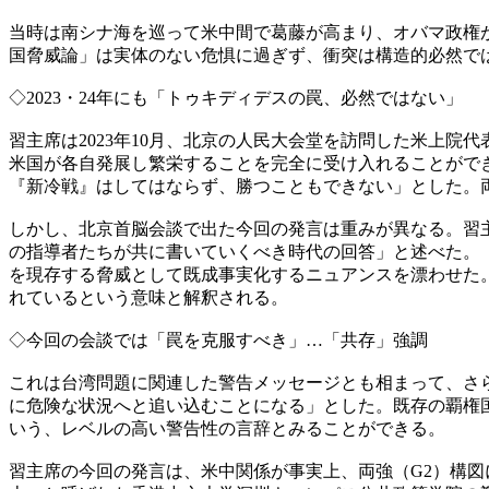
当時は南シナ海を巡って米中間で葛藤が高まり、オバマ政権が「ア
国脅威論」は実体のない危惧に過ぎず、衝突は構造的必然で
◇2023・24年にも「トゥキディデスの罠、必然ではない」
習主席は2023年10月、北京の人民大会堂を訪問した米上
米国が各自発展し繁栄することを完全に受け入れることができ
『新冷戦』はしてはならず、勝つこともできない」とした。
しかし、北京首脳会談で出た今回の発言は重みが異なる。習
の指導者たちが共に書いていくべき時代の回答」と述べた。
を現存する脅威として既成事実化するニュアンスを漂わせた
れているという意味と解釈される。
◇今回の会談では「罠を克服すべき」…「共存」強調
これは台湾問題に関連した警告メッセージとも相まって、さ
に危険な状況へと追い込むことになる」とした。既存の覇権
いう、レベルの高い警告性の言辞とみることができる。
習主席の今回の発言は、米中関係が事実上、両強（G2）構