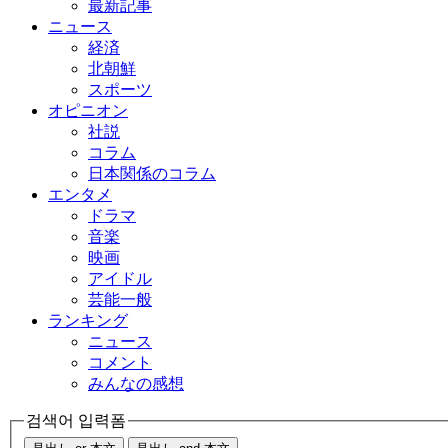
最新記事
ニュース
経済
北朝鮮
スポーツ
オピニオン
社説
コラム
日本関係のコラム
エンタメ
ドラマ
音楽
映画
アイドル
芸能一般
ランキング
ニュース
コメント
みんなの感想
검색어 입력폼