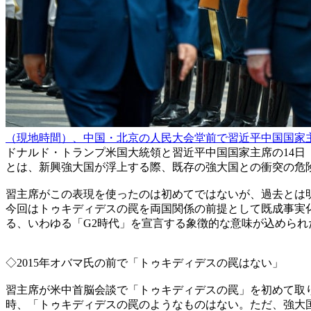
（現地時間）、中国・北京の人民大会堂前で習近平中国国家
ドナルド・トランプ米国大統領と習近平中国国家主席の14
とは、新興強大国が浮上する際、既存の強大国との衝突の危
習主席がこの表現を使ったのは初めてではないが、過去とは
今回はトゥキディデスの罠を両国関係の前提として既成事実
る、いわゆる「G2時代」を宣言する象徴的な意味が込められ
◇2015年オバマ氏の前で「トゥキディデスの罠はない」
習主席が米中首脳会談で「トゥキディデスの罠」を初めて取り
時、「トゥキディデスの罠のようなものはない。ただ、強大