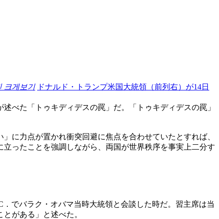
진 크게보기
ドナルド・トランプ米国大統領（前列右）が14日
が述べた「トゥキディデスの罠」だ。「トゥキディデスの罠」
い」に力点が置かれ衝突回避に焦点を合わせていたとすれば、
に立ったことを強調しながら、両国が世界秩序を事実上二分す
．C．でバラク・オバマ当時大統領と会談した時だ。習主席は当
ことがある」と述べた。