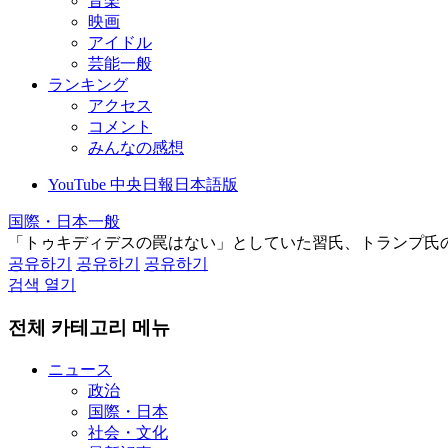
音楽
映画
アイドル
芸能一般
ランキング
アクセス
コメント
みんなの感想
YouTube 中央日報日本語版
国際・日本一般
「トゥキディデスの罠はない」としていた習氏、トランプ氏
공유하기
공유하기
공유하기
검색 열기
전체 카테고리 메뉴
ニュース
政治
国際・日本
社会・文化