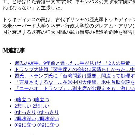
士」と呼ばれた香港中文大学深圳キャンパス公共政策学院の
ればならない」と主張した。
トゥキディデスの罠は、古代ギリシャの歴史家トゥキディデ
る米ハーバード大学ケネディ行政大学院のグレアム・アリソン
国と衰退する既存の強大国間の武力衝突の構造的危険を警告
関連記事
習氏の握手、9年前と違った…手が見せた「2人の皇帝
トランプ大統領「習主席との会談は素晴らしかった…中
習氏、トランプ氏に「台湾問題は重要…間違って処理す
「言及さえするな」…在米中国大使館、米中首脳会談を
「ニーハオ、トランプ」…副主席が出迎えるも、激しい
0
腹立つ
0
腹立つ
2
悲しい
2
悲しい
0
すっきり
0
すっきり
2
興味深い
2
興味深い
0
役に立つ
0
役に立つ