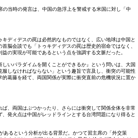
。習主席の当時の発言は、中国の急浮上を警戒する米国に対し「中
トゥキディデスの罠は必然的なものではなく、広い地球は中国と
との首脳会談でも「トゥキディデスの罠は歴史的宿命ではなく、
利益の実現が可能であるという点を強調する文脈だった。
新しいパラダイムを開くことができるか』という問いは、大国
克服しなければならない」という趣旨で言及し、衝突の可能性
学的葛藤を経て、両国関係が実際に衝突直前の危機状況に置か
れば、両国はぶつかったり、さらには衝突して関係全体を非常
ず、発火点は中国がレッドラインとする台湾問題になり得ると
があるという分析が出る背景だ。かつて習主席の「外交策