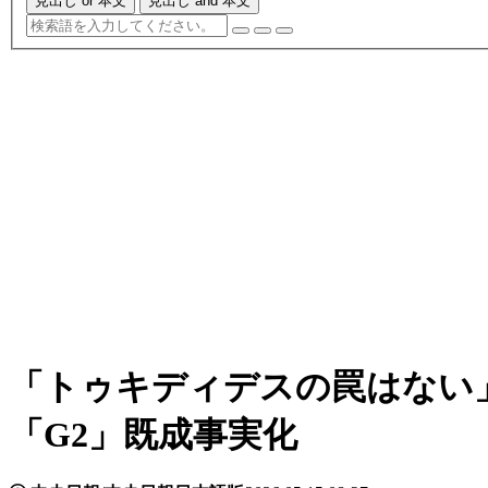
見出し or 本文
見出し and 本文
「トゥキディデスの罠はない
「G2」既成事実化