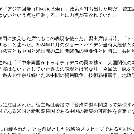
ジア回帰（Pivot to Asia）」政策を打ち出した時だ
はないという点を強調することに力点が置かれていた。
院代表団に接見した席でもこの表現を使った。習主席は当時、「
る」と述べた。2024年11月のジョー・バイデン当時大統領
両発言とも中国と米国間の二国間関係の重要性と同時に、共同
主席は「『中米両国がトゥキディデスの罠を越え、大国関係の
「罠はない」としていた過去の表現とは異なり、今回は「罠を
。過去10年余り続いた米中間の貿易戦争、技術覇権競争、地政
らに注目された。習主席は会談で「台湾問題を間違って処理す
国である米国と新興覇権国である中国の衝突の可能性を否定せ
図に再編されたことを前提とした戦略的メッセージである可能性