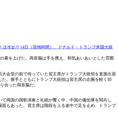
진 크게보기
14日（現地時間）、ドナルド・トランプ米国大統
談の幕を上げた。両首脳は手を携え、和気あいあいとした雰囲
民大会堂の前で待っていた習主席がトランプ大統領を直接出迎
した。握手とともにトランプ大統領は習主席の左腕を軽く叩
握り合った両首脳だ。
いて両国の国歌演奏と礼砲が響く中、中国の儀仗隊を閲兵し
場面もあった。習主席は階段を上る途中で足を止め、トランプ