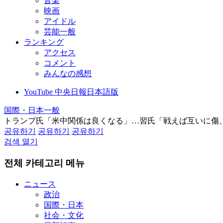
音楽
映画
アイドル
芸能一般
ランキング
アクセス
コメント
みんなの感想
YouTube 中央日報日本語版
国際・日本一般
トランプ氏「米中関係は良くなる」…習氏「戦えば互いに傷
공유하기
공유하기
공유하기
검색 열기
전체 카테고리 메뉴
ニュース
政治
国際・日本
社会・文化