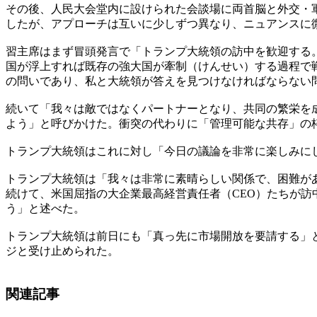
その後、人民大会堂内に設けられた会談場に両首脳と外交・
したが、アプローチは互いに少しずつ異なり、ニュアンスに
習主席はまず冒頭発言で「トランプ大統領の訪中を歓迎する
国が浮上すれば既存の強大国が牽制（けんせい）する過程で
の問いであり、私と大統領が答えを見つけなければならない
続いて「我々は敵ではなくパートナーとなり、共同の繁栄を成
よう」と呼びかけた。衝突の代わりに「管理可能な共存」の
トランプ大統領はこれに対し「今日の議論を非常に楽しみに
トランプ大統領は「我々は非常に素晴らしい関係で、困難が
続けて、米国屈指の大企業最高経営責任者（CEO）たちが
う」と述べた。
トランプ大統領は前日にも「真っ先に市場開放を要請する」
ジと受け止められた。
関連記事