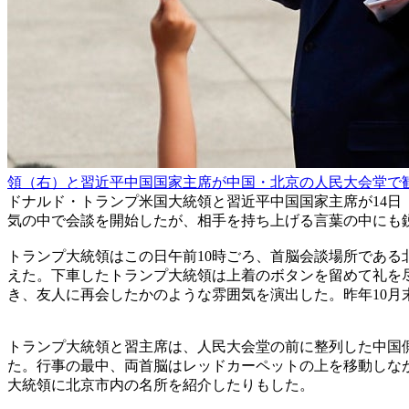
領（右）と習近平中国国家主席が中国・北京の人民大会堂で
ドナルド・トランプ米国大統領と習近平中国国家主席が14日
気の中で会談を開始したが、相手を持ち上げる言葉の中にも
トランプ大統領はこの日午前10時ごろ、首脳会談場所であ
えた。下車したトランプ大統領は上着のボタンを留めて礼を
き、友人に再会したかのような雰囲気を演出した。昨年10月
トランプ大統領と習主席は、人民大会堂の前に整列した中国
た。行事の最中、両首脳はレッドカーペットの上を移動しな
大統領に北京市内の名所を紹介したりもした。