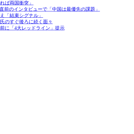
れば両国衝突」
中直前のインタビューで「中国は最優先の課題」
え「結束シグナル」
氏のすぐ後ろに続く面々
前に「4大レッドライン」提示