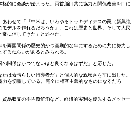
本格的に会談が始まった。両首脳は共に協力と関係改善を口に
。あわせて「『中米は、いわゆるトゥキディデスの罠（新興強
のモデルを作れるだろうか』。これは歴史と世界、そして人民
と常に信じてきた」と述べた。
6年を両国関係の歴史的かつ画期的な年にするために共に努力し
とするねらいがあるとみられる。
国の関係はかつてないほど良くなるはずだ」と応じた。
なたは素晴らしい指導者だ」と個人的な親密さを前に出した。
協力を切望している。完全に相互主義的なものになるだろ
、貿易収支の不均衡解消など、経済的実利を優先するメッセー