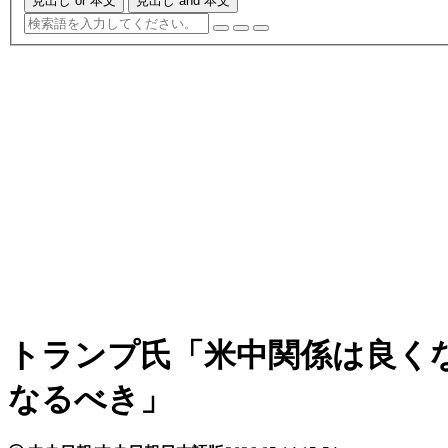
見出し or 本文
見出し and 本文
トランプ氏「米中関係は良く
なるべき」