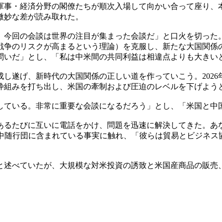
軍事・経済分野の閣僚たちが順次入場して向かい合って座り、
微妙な差が読み取れた。
。今回の会談は世界の注目が集まった会談だ」と口火を切った
戦争のリスクが高まるという理論）を克服し、新たな大国関係
問いだ」とし、「私は中米間の共同利益は相違点よりも大きい
し遂げ、新時代の大国関係の正しい道を作っていこう。202
枠組みを打ち出し、米国の牽制および圧迫のレベルを下げよう
している。非常に重要な会談になるだろう」とし、「米国と中
あるたびに互いに電話をかけ、問題を迅速に解決してきた。あ
訪中随行団に含まれている事実に触れ、「彼らは貿易とビジネス
と述べていたが、大規模な対米投資の誘致と米国産商品の販売