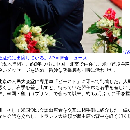
사
歓迎式に出席している。AP＝聯合ニュース
（現地時間）、約9年ぶりに中国・北京で再会し、米中首脳会
鋭いメッセージを込め、微妙な緊張感も同時に漂わせた。
る北京の人民大会堂に専用車「ビースト」に乗って到着した。人
尽くし、右手を差し出すと、待っていた習主席も右手を差し出
末、韓国・釜山（プサン）で会って以来、約6カ月ぶりに手を
側、そして米国側の会談出席者を交互に相手側に紹介した。続
がら会話を交わし、トランプ大統領が習主席の背中を軽く叩く