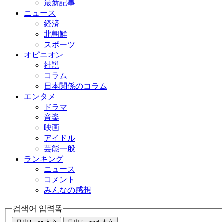
最新記事
ニュース
経済
北朝鮮
スポーツ
オピニオン
社説
コラム
日本関係のコラム
エンタメ
ドラマ
音楽
映画
アイドル
芸能一般
ランキング
ニュース
コメント
みんなの感想
검색어 입력폼