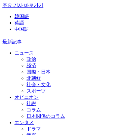
주요 기사 바로가기
韓国語
英語
中国語
最新記事
ニュース
政治
経済
国際・日本
北朝鮮
社会・文化
スポーツ
オピニオン
社説
コラム
日本関係のコラム
エンタメ
ドラマ