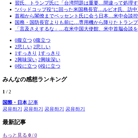
習氏、トランプ氏に「台湾問題は重要…間違って処理す
“バッドコップ役”に回った米国務長官…ルビオ氏、訪
首相から閣僚までベッセント氏に会う日本…米中会談控
国務・国防長官よりも前に…専用機から降りたトランプ
「言及さえするな」…在米中国大使館、米中首脳会談を
0
腹立つ
0
腹立つ
2
悲しい
2
悲しい
1
すっきり
1
すっきり
2
興味深い
2
興味深い
0
役に立つ
0
役に立つ
みんなの感想ランキング
1
/ 2
国際・日本
記事
공유하기
공유하기
공유하기
공유하기
最新記事
もっと見る
0
/ 0