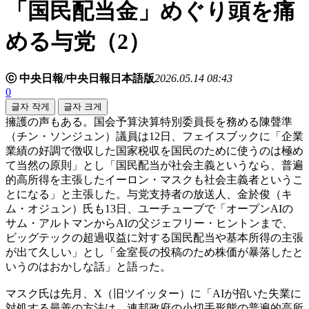
「国民配当金」めぐり頭を痛
める与党（2）
ⓒ 中央日報/中央日報日本語版
2026.05.14 08:43
0
글자 작게
글자 크게
擁護の声もある。国会予算決算特別委員長を務める陳聲準
（チン・ソンジュン）議員は12日、フェイスブックに「企業
業績の好調で徴収した国家税収を国民のために使うのは極め
て当然の原則」とし「国民配当が社会主義というなら、普遍
的高所得を主張したイーロン・マスクも社会主義者というこ
とになる」と主張した。与党支持者の放送人、金於俊（キ
ム・オジュン）氏も13日、ユーチューブで「オープンAIの
サム・アルトマンからAIの父ジェフリー・ヒントンまで、
ビッグテックの超過収益に対する国民配当や基本所得の主張
が出て久しい」とし「金室長の投稿のため株価が暴落したと
いうのはおかしな話」と語った。
マスク氏は先月、X（旧ツイッター）に「AIが招いた失業に
対処する最善の方法は、連邦政府の小切手形態の普遍的高所