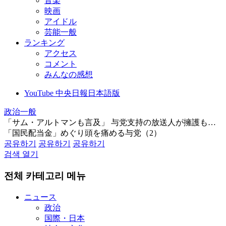
音楽
映画
アイドル
芸能一般
ランキング
アクセス
コメント
みんなの感想
YouTube 中央日報日本語版
政治一般
「サム・アルトマンも言及」 与党支持の放送人が擁護も…
「国民配当金」めぐり頭を痛める与党（2）
공유하기
공유하기
공유하기
검색 열기
전체 카테고리 메뉴
ニュース
政治
国際・日本