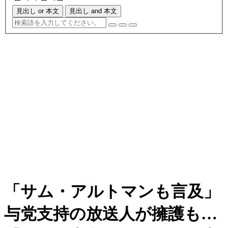
見出し or 本文
見出し and 本文
「サム・アルトマンも言及」
与党支持の放送人が擁護も…