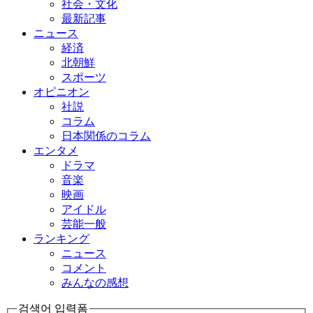
社会・文化
最新記事
ニュース
経済
北朝鮮
スポーツ
オピニオン
社説
コラム
日本関係のコラム
エンタメ
ドラマ
音楽
映画
アイドル
芸能一般
ランキング
ニュース
コメント
みんなの感想
검색어 입력폼