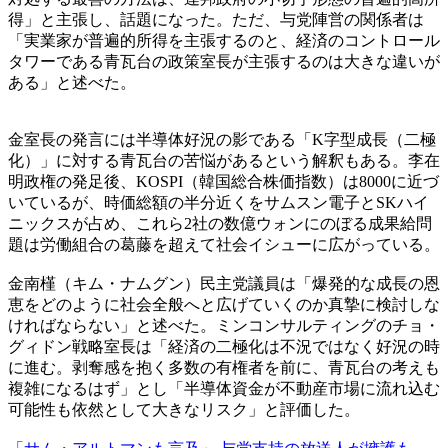
得」と主張し、話題になった。ただ、与党陣営の関係者は
「実業家が普遍的所得を主張するのと、経済のコントロール
タワーである青瓦台の政策室長が主張するのは大きな違いが
ある」と述べた。
金室長の発言には半導体好況の影である「K字型成長（二極
化）」に対する青瓦台の苦悩があるという解釈もある。李在
明政権の発足後、KOSPI（韓国総合株価指数）は8000に近づ
いているが、時価総額の半分近くをサムスン電子とSKハイ
ニックスが占め、これら2社の数億ウォンにのぼる成果給問
題は労働組合の葛藤を超えて社会イシューに広がっている。
金南槿（キム・ナムグン）民主党議員は「爆発的な成長の恩
恵をどのように社会全般へと広げていくのか真摯に検討しな
ければならない」と述べた。ミンコンサルティングのチョ・
グィドン戦略室長は「経済の二極化は不況ではなく好況の時
に進む。剥奪感を抱く多数の有権者を前に、青瓦台の考えも
複雑になるはず」とし「半導体資金が不動産市場に流れ込む
可能性も依然として大きなリスク」と評価した。