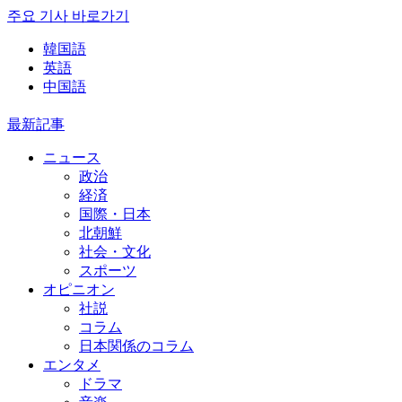
주요 기사 바로가기
韓国語
英語
中国語
最新記事
ニュース
政治
経済
国際・日本
北朝鮮
社会・文化
スポーツ
オピニオン
社説
コラム
日本関係のコラム
エンタメ
ドラマ