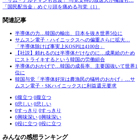
「サム・アルトマンも言及」 与党支持の放送人が擁護も…
「国民配当金」めぐり頭を痛める与党（1）
関連記事
半導体の力…韓国の輸出、日本を抜き世界5位に
サムスン電子・ハイニックスへの偏重さらに拡大…
「半導体除けば事実上KOSPIは4100台」
【社説】頼れるのは半導体だけなのに…成果給のため
にストライキするという韓国の労働組合
半導体のおかげで…韓国の成長率、主要国抜いて世界1
位に
韓国与党「半導体好況は農漁民の犠牲のおかげ」…サ
ムスン電子・SKハイニックスに利益還元要求
0
腹立つ
0
腹立つ
0
悲しい
0
悲しい
0
すっきり
0
すっきり
0
興味深い
0
興味深い
0
役に立つ
0
役に立つ
みんなの感想ランキング