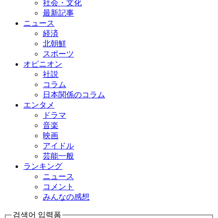
社会・文化
最新記事
ニュース
経済
北朝鮮
スポーツ
オピニオン
社説
コラム
日本関係のコラム
エンタメ
ドラマ
音楽
映画
アイドル
芸能一般
ランキング
ニュース
コメント
みんなの感想
검색어 입력폼