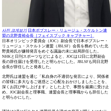
사진 크게보기
日本ボブスレー・リュージュ・スケルトン連
盟の北野貴裕会長［フェイスブック キャプチャー］
日本オリンピック委員会（JOC）副会長で日本ボブスレー・
リュージュ・スケルトン連盟（JBLSF）会長を務めていた北
野貴裕氏が嫌韓発言をめぐる議論の末に結局辞任した。
NHKと日刊スポーツなどによると、JOCは12日に北野副会
長の辞任届けを受理したと明らかにした。JBLSFも同日北野
会長が辞任したと発表した。
北野氏は連盟を通じ「私自身の不適切な発言により、関係者
の皆様に多大なるご迷惑とご心配をおかけしましたことを、
深くお詫び申し上げます」とした上で、事態を厳粛に受け止
め、JOC副会長と理事職、連盟会長と理事職からも辞任した
と明らかにした。