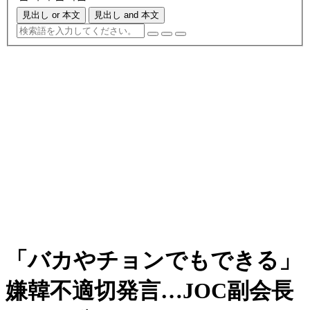
見出し or 本文
見出し and 本文
「バカやチョンでもできる」
嫌韓不適切発言…JOC副会長