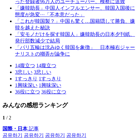
った登録者96万人のユーチューバー、検察に送致
「嫌韓助長」中国人インフルエンサー、韓国入国後に
態度が急変···「不本意だった」
「これが韓国製？」中国も驚く…国籍隠して勝負、嫌
韓を越えた秘訣
「安モノだけを探す韓国人」嫌韓助長の日本夕刊紙、
発行部数減少で結局
「パリ五輪は沈みゆく韓国を象徴」 日本極右ジャー
ナリストの嘲弄が論争に
14
腹立つ
14
腹立つ
3
悲しい
3
悲しい
1
すっきり
1
すっきり
1
興味深い
1
興味深い
36
役に立つ
36
役に立つ
みんなの感想ランキング
1
/ 2
国際・日本
記事
공유하기
공유하기
공유하기
공유하기