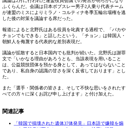
議論は2月に行われた連盟役員会議での発言が明らかになり
ふくらんだ。会議は日本ボブスレー男子2人乗り代表チーム
が連盟のミスによりミラノ・コルティナ冬季五輪出場権を逃
した後の対策を議論する席だった。
報道によると北野氏はある役員を叱責する過程で、「バカや
チョンでもできる」と話したという。「チョン」は韓国人・
朝鮮人を侮蔑する代表的な差別表現だ。
議論が拡散すると日本国内でも批判が続いた。北野氏は謝罪
文で「いかなる理由があろうとも、当該表現を用いること
は、公益競技団体を預かる身として、あってはならないこと
であり、私自身の認識の甘さを深く反省しております」とし
た。
また「選手・関係者の皆さま、そして不快な思いをされたす
べての方々に深くお詫び申し上げます」と付け加えた。
関連記事
「韓国で損壊された遺体37体発見」日本語で嫌韓を煽