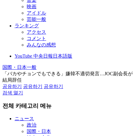
音楽
映画
アイドル
芸能一般
ランキング
アクセス
コメント
みんなの感想
YouTube 中央日報日本語版
国際・日本一般
「バカやチョンでもできる」嫌韓不適切発言…JOC副会長が
結局辞任
공유하기
공유하기
공유하기
검색 열기
전체 카테고리 메뉴
ニュース
政治
国際・日本