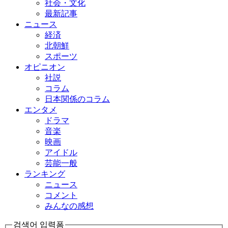
社会・文化
最新記事
ニュース
経済
北朝鮮
スポーツ
オピニオン
社説
コラム
日本関係のコラム
エンタメ
ドラマ
音楽
映画
アイドル
芸能一般
ランキング
ニュース
コメント
みんなの感想
검색어 입력폼