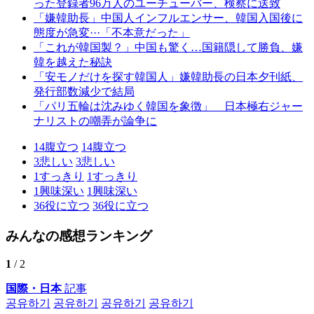
った登録者96万人のユーチューバー、検察に送致
「嫌韓助長」中国人インフルエンサー、韓国入国後に
態度が急変···「不本意だった」
「これが韓国製？」中国も驚く…国籍隠して勝負、嫌
韓を越えた秘訣
「安モノだけを探す韓国人」嫌韓助長の日本夕刊紙、
発行部数減少で結局
「パリ五輪は沈みゆく韓国を象徴」 日本極右ジャー
ナリストの嘲弄が論争に
14
腹立つ
14
腹立つ
3
悲しい
3
悲しい
1
すっきり
1
すっきり
1
興味深い
1
興味深い
36
役に立つ
36
役に立つ
みんなの感想ランキング
1
/ 2
国際・日本
記事
공유하기
공유하기
공유하기
공유하기