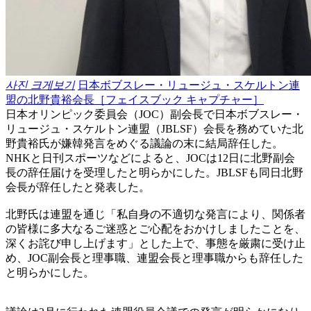
사진 크게보기
日本ボブスレー・リュージュ・スケルトン連
盟の北野貴裕会長［フェイスブック キャプチャー］
日本オリンピック委員会（JOC）副会長で日本ボブスレー・
リュージュ・スケルトン連盟（JBLSF）会長を務めていた北
野貴裕氏が嫌韓発言をめぐる議論の末に結局辞任した。
NHKと日刊スポーツなどによると、JOCは12日に北野副会
長の辞任届けを受理したと明らかにした。JBLSFも同日北野
会長が辞任したと発表した。
北野氏は連盟を通じ「私自身の不適切な発言により、関係者
の皆様に多大なるご迷惑とご心配をおかけしましたことを、
深くお詫び申し上げます」とした上で、事態を厳粛に受け止
め、JOC副会長と理事職、連盟会長と理事職からも辞任した
と明らかにした。