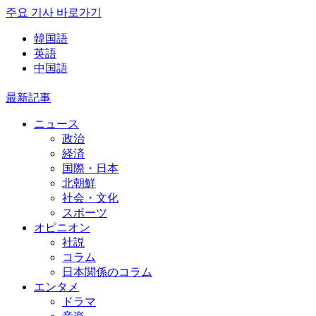
주요 기사 바로가기
韓国語
英語
中国語
最新記事
ニュース
政治
経済
国際・日本
北朝鮮
社会・文化
スポーツ
オピニオン
社説
コラム
日本関係のコラム
エンタメ
ドラマ