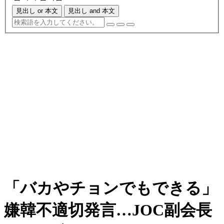
見出し or 本文
見出し and 本文
「バカやチョンでもできる」
嫌韓不適切発言…JOC副会長