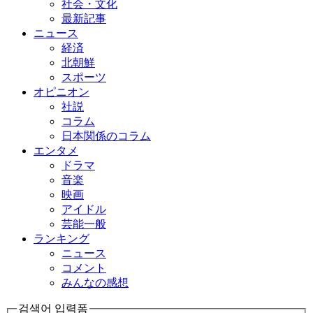
社会・文化
最新記事
ニュース
経済
北朝鮮
スポーツ
オピニオン
社説
コラム
日本関係のコラム
エンタメ
ドラマ
音楽
映画
アイドル
芸能一般
ランキング
ニュース
コメント
みんなの感想
검색어 입력폼