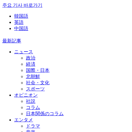
주요 기사 바로가기
韓国語
英語
中国語
最新記事
ニュース
政治
経済
国際・日本
北朝鮮
社会・文化
スポーツ
オピニオン
社説
コラム
日本関係のコラム
エンタメ
ドラマ