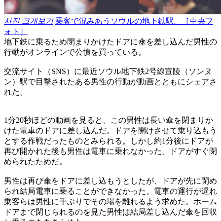
사진 크게보기
乗客で混みあうソウルの地下鉄駅。［中央フ
ォト］
地下鉄に乗るため閉まりかけたドアに傘を差し込んだ男性の
行動がオンラインで公憤を買っている。
交流サイト（SNS）に最近ソウル地下鉄2号線宣陵（ソンヌ
ン）駅で目撃されたある男性の行動が動画とともにシェアさ
れた。
1分20秒ほどの動画を見ると、この男性は長い傘を閉まりか
けた電車のドアに差し込んだ。ドアを開けさせて乗り込もう
とする作戦だったものとみられる。しかし約1分後にドアが
再び開かれた後も男性は電車に乗れなかった。ドアがすぐ閉
められたためだ。
男性は再び傘をドアに差し込もうとしたが、ドアが先に閉め
られ結局電車に乗ることができなかった。電車の運行が遅れ
乗客らは男性に手ぶりでその場を離れるよう求めた。ホーム
ドアまで閉じられるのを見た男性は結局差し込んだ傘を回収