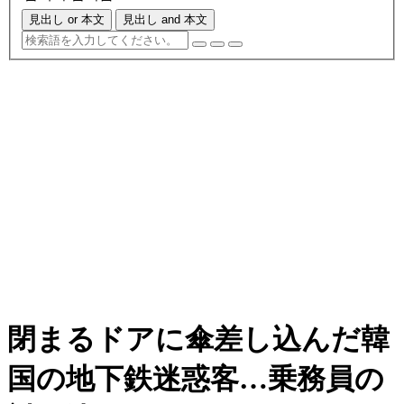
見出し or 本文
見出し and 本文
閉まるドアに傘差し込んだ韓
国の地下鉄迷惑客…乗務員の