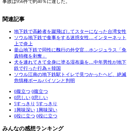
事故は956件で約40％に達した。
関連記事
地下鉄で高齢者を蹴飛ばしてスターになった台湾女性
ソウル地下鉄で食事をする迷惑女性…インターネット
上で炎上
釜山地下鉄で同性に醜行の外交官…ホンジュラス「免
責特権を剥奪」
犬を連れてきて全身に塗る湿布薬を…中年男性が地下
鉄で行った行為＝韓国
ソウル江南の地下鉄駅トイレで見つかったヘビ、絶滅
危惧種ボールパイソンと判明
0
腹立つ
0
腹立つ
0
悲しい
0
悲しい
5
すっきり
5
すっきり
1
興味深い
1
興味深い
0
役に立つ
0
役に立つ
みんなの感想ランキング