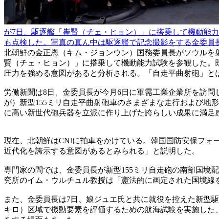
が7日、駆逐艦「崔賢（チェ・ヒョン）」に搭乗して機動能
も点検した。写真の真ん中は駆逐艦で記念撮影をする金委員
北朝鮮の金正恩（キム・ジョンウン）国務委員長がソウルを射
賢（チェ・ヒョン）」に搭乗して機動能力試験を参観した。
圧力を強める意図があると分析される。「自走平曲射砲」と
労働新聞は8日、金委員長が今月6日に軍需工業企業所を訪
が）新型155ミリ自走平曲射砲車のさまざまな走行および地
に高い新世代砲兵器を立派に作り上げた誇らしい成果に満足
現在、北朝鮮はCNIに拍車をかけている。韓国国防安保フォ
近代化を誇示する意図があるとみられる」と説明した。
専門家の間では、金委員長が新型155ミリ自走砲の南部国境
究所のイム・ウルチュル教授は「憲法的に画定された国境線
また、金委員長は7日、娘ジュエ氏と共に就役を控えた新型駆
キロ）区域で機動要素を評価するための航海試験を実施した