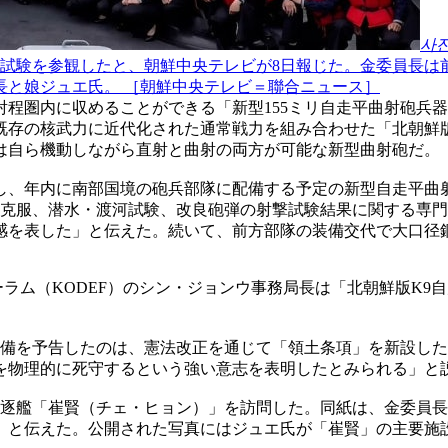
사
力試験を参観したと、朝鮮中央テレビが8日報じた。金委員長は
長と娘ジュエ氏。 ［朝鮮中央テレビ＝聯合ニュース］
程圏内に収めることができる「新型155ミリ自走平曲射砲兵器
既存の核武力に近代化された通常戦力を組み合わせた「北朝鮮版
は自ら機動しながら直射と曲射の両方が可能な新型曲射砲だ。
問し、年内に南部国境の砲兵部隊に配備する予定の新型自走平曲
形克服、潜水・渡河試験、改良砲弾の射撃試験結果に関する専
感を表した」と伝えた。続いて、前方部隊の装備交代で大口径鋼
ーラム（KODEF）のシン・ジョンウ事務局長は「北朝鮮版K
配備を予告したのは、憲法改正を通じて「領土条項」を新設し
を物理的に死守するという強い意志を表明したとみられる」と
逐艦「崔賢（チェ・ヒョン）」を訪問した。同紙は、金委員長を
、と伝えた。公開された写真にはジュエ氏が「崔賢」の主要施