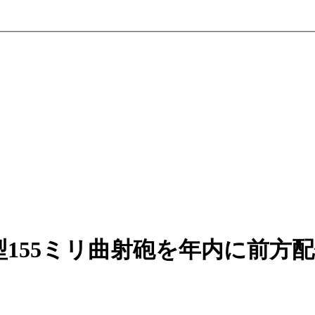
155ミリ曲射砲を年内に前方