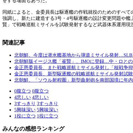
をする場面もあった。
同紙によると、金委員長は駆逐艦の作戦就役のためのすべて
強調し、新たに建造する3号・4号駆逐艦の設計変更問題や艦
賢」で戦略巡航ミサイルを試験発射するなど武器体系運用現
関連記事
北朝鮮、今度は潜水艦基地から弾道ミサイル発射…SLB
北朝鮮版イージス艦「崔賢」、IMOに登録…中・ロと
金正恩委員長、また戦略巡航ミサイル発射し「核戦争抑
金正恩委員長、新型駆逐艦の戦略巡航ミサイル発射試験
北朝鮮、「ソウル射程圏」新型曲射砲を南部国境に年内
0
腹立つ
0
腹立つ
4
悲しい
4
悲しい
3
すっきり
3
すっきり
5
興味深い
5
興味深い
1
役に立つ
1
役に立つ
みんなの感想ランキング