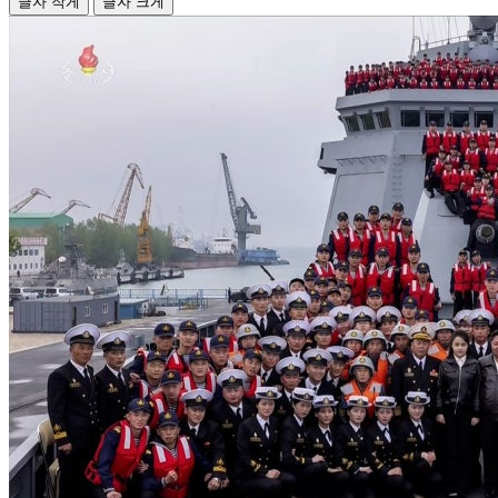
글자 작게
글자 크게