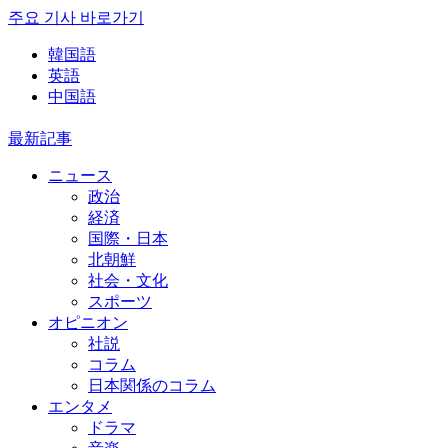
주요 기사 바로가기
韓国語
英語
中国語
最新記事
ニュース
政治
経済
国際・日本
北朝鮮
社会・文化
スポーツ
オピニオン
社説
コラム
日本関係のコラム
エンタメ
ドラマ