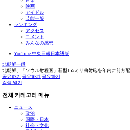
音楽
映画
アイドル
芸能一般
ランキング
アクセス
コメント
みんなの感想
YouTube 中央日報日本語版
北朝鮮一般
北朝鮮、「ソウル射程圏」新型155ミリ曲射砲を年内に前方
공유하기
공유하기
공유하기
검색 열기
전체 카테고리 메뉴
ニュース
政治
国際・日本
社会・文化