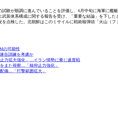
の試験が順調に進んでいることを評価し、6月中旬に海軍に艦
上武装体系構成に関する報告を受け、「重要な結論」を下した
況を点検した。北朝鮮はこのミサイルに戦術核弾頭「火山（ファ
Mの可能性
の連合訓練を考慮か
止力拡大強化」…イラン情勢に乗じ速度戦
をまた視察…「核抑止力強化」
配備…「打撃範囲拡大」