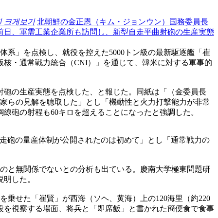
진 크게보기
北朝鮮の金正恩（キム・ジョンウン）国務委員長
前日、軍需工業企業所も訪問し、新型自走平曲射砲の生産実態
体系」を点検し、就役を控えた5000トン級の最新駆逐艦「崔
核・通常戦力統合（CNI）」を通じて、韓米に対する軍事的
射砲の生産実態を点検した、と報じた。同紙は「（金委員長
門家らの見解を聴取した」とし「機動性と火力打撃能力が非常
線砲の射程も60キロを超えることになったと強調した。
9自走砲の量産体制が公開されたのは初めて」とし「通常戦力の
たのと無関係でないとの分析も出ている。慶南大学極東問題研
説明した。
乗せた「崔賢」が西海（ソヘ、黄海）上の120海里（約220
設を視察する場面、将兵と「即席飯」と書かれた簡便食で食事