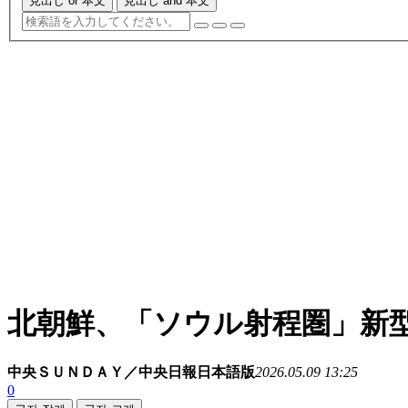
見出し or 本文
見出し and 本文
北朝鮮、「ソウル射程圏」新型
中央ＳＵＮＤＡＹ／中央日報日本語版
2026.05.09 13:25
0