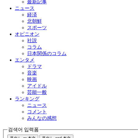
最新記事
ニュース
経済
北朝鮮
スポーツ
オピニオン
社説
コラム
日本関係のコラム
エンタメ
ドラマ
音楽
映画
アイドル
芸能一般
ランキング
ニュース
コメント
みんなの感想
검색어 입력폼