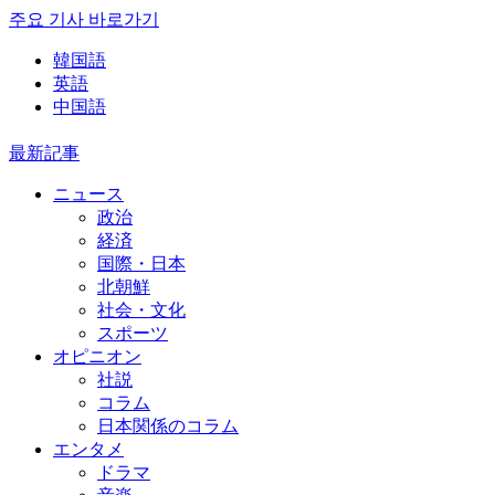
주요 기사 바로가기
韓国語
英語
中国語
最新記事
ニュース
政治
経済
国際・日本
北朝鮮
社会・文化
スポーツ
オピニオン
社説
コラム
日本関係のコラム
エンタメ
ドラマ