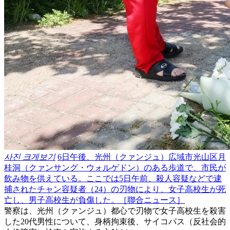
사진 크게보기
6日午後、光州（クァンジュ）広域市光山区月
桂洞（クァンサング・ウォルゲドン）のある歩道で、市民が
飲み物を供えている。ここでは5日午前、殺人容疑などで逮
捕されたチャン容疑者（24）の刃物により、女子高校生が死
亡し、男子高校生が負傷した。［聯合ニュース］
警察は、光州（クァンジュ）都心で刃物で女子高校生を殺害
した20代男性について、身柄拘束後、サイコパス（反社会的