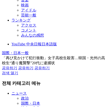
音楽
映画
アイドル
芸能一般
ランキング
アクセス
コメント
みんなの感想
YouTube 中央日報日本語版
国際・日本一般
「再び見かけて犯行衝動」女子高校生殺害…韓国・光州の高
校生“通り魔襲撃”20代に逮捕状
공유하기
공유하기
공유하기
검색 열기
전체 카테고리 메뉴
ニュース
政治
国際・日本