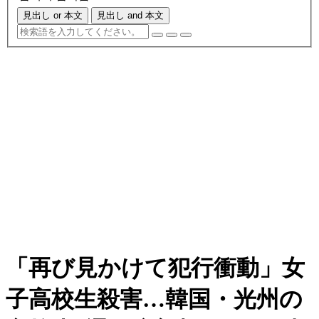
見出し or 本文
見出し and 本文
「再び見かけて犯行衝動」女
子高校生殺害…韓国・光州の