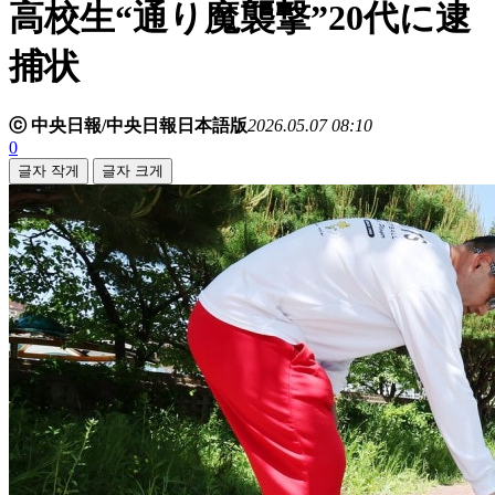
高校生“通り魔襲撃”20代に逮
捕状
ⓒ 中央日報/中央日報日本語版
2026.05.07 08:10
0
글자 작게
글자 크게