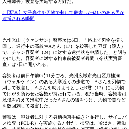
人格障害）検査を実施する方針だ。
#【写真】女子高生を刃物で刺して殺害した疑いのある男が
逮捕される瞬間
光州光山（クァンサン）警察署は6日、「路上で刃物を振り
回し、通行中の高校生Aさん（17）を殺害した容疑（殺人）
で、チャン容疑者（24）に対する逮捕状を申請した」と明ら
かにした。容疑者に対する拘束前被疑者尋問（令状実質審
査）は7日に開かれる。
容疑者は前日午前0時11分ごろ、光州広域市光山区月桂洞
（ウォルゲドン）のある大学近くの歩道で、Aさんを刃物で
刺して殺害し、Aさんを助けようとしたB君（17）にも刃物
でけがを負わせた容疑が持たれている。犯行当時、容疑者は
勉強を終えて帰宅中だったAさんの後をつけ、刃物で首など
を数回刺して殺害した。
警察は、容疑者に対する身柄拘束手続きと並行し、サイコパ
ス検査（PCL-R）を実施する方針だ。検査は、冷淡さ、衝動