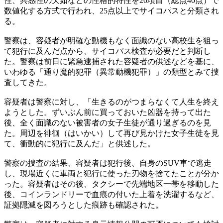
性、共感性の欠如などの性格的特性を20項目（総点40点）で
数値化する方式で行われ、25点以上でサイコパスと分類され
る。
警察は、容疑者が明確な動機もなく面識のない高校生を狙っ
て犯行に及んだ点から、サイコパス検査が必要だと判断し
た。警察は前日に緊急逮捕された容疑者の供述などを基に、
いわゆる「通り魔的犯罪（異常動機犯罪）」の類型とみて捜
査してきた。
容疑者は警察に対し、「生きるのがつまらなくて人生を終え
ようとした。ずいぶん前に買っておいた凶器を持って出た
後、全く面識のない被害者の女子生徒が通り過ぎるのを見
た。周辺を徘徊（はいかい）して再び見かけた女子生徒を見
て、衝動的に犯行に及んだ」と供述した。
警察の捜査の結果、容疑者は犯行後、自身のSUV車で逃走
し、現場近くに車両と犯行に使った刃物を捨てたことが分か
った。容疑者はその後、タクシーで先端地区一帯を移動した
後、コインランドリーで血痕の付いた上着を洗濯するなど、
証拠隠滅を図ろうとした痕跡も確認された。