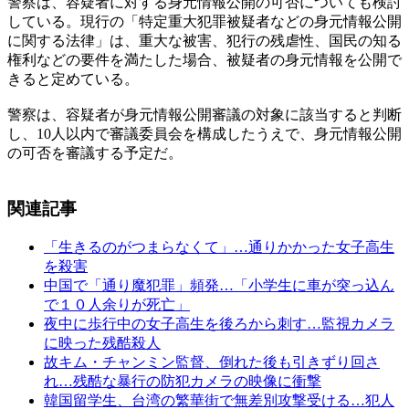
警察は、容疑者に対する身元情報公開の可否についても検討
している。現行の「特定重大犯罪被疑者などの身元情報公開
に関する法律」は、重大な被害、犯行の残虐性、国民の知る
権利などの要件を満たした場合、被疑者の身元情報を公開で
きると定めている。
警察は、容疑者が身元情報公開審議の対象に該当すると判断
し、10人以内で審議委員会を構成したうえで、身元情報公開
の可否を審議する予定だ。
関連記事
「生きるのがつまらなくて」…通りかかった女子高生
を殺害
中国で「通り魔犯罪」頻発…「小学生に車が突っ込ん
で１０人余りが死亡」
夜中に歩行中の女子高生を後ろから刺す…監視カメラ
に映った残酷殺人
故キム・チャンミン監督、倒れた後も引きずり回さ
れ…残酷な暴行の防犯カメラの映像に衝撃
韓国留学生、台湾の繁華街で無差別攻撃受ける…犯人