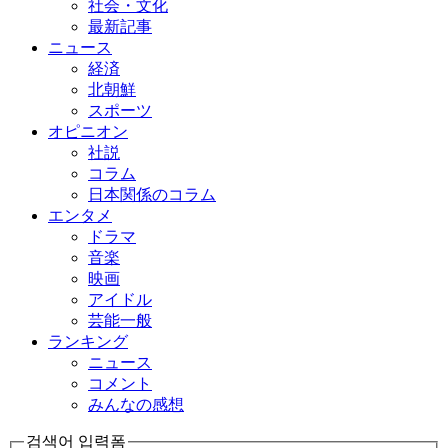
社会・文化
最新記事
ニュース
経済
北朝鮮
スポーツ
オピニオン
社説
コラム
日本関係のコラム
エンタメ
ドラマ
音楽
映画
アイドル
芸能一般
ランキング
ニュース
コメント
みんなの感想
검색어 입력폼