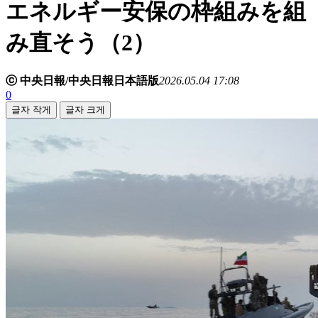
エネルギー安保の枠組みを組
み直そう（2）
ⓒ 中央日報/中央日報日本語版
2026.05.04 17:08
0
글자 작게
글자 크게