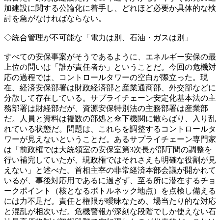
加建設に関する公論化に着手し、どれほど必要か具体的な検
討を急がなければならない。
◇統合管理が不可能な「電力は別、石油・ガスは別」
すべての安保事案がそうであるように、エネルギー安保の最
上位の問いは「誰が責任者か」ということだ。今回の危機対
応の過程では、コントロールタワーの空白が際立った。現
在、経済安保部署は財政経済部と産業通商部、外交部などに
分散して存在している。サプライチェーン安定化基本法の主
務部署は財経部だが、資源安保特別法の主務部署は産業部
だ。人員と資料は複数の部処と傘下機関に散らばり、入り乱
れている状態だ。問題は、これらを調整するコントロールタ
ワーが見えないということだ。あるサプライチェーン専門家
は「前政権では大統領室の安保室第3次長が部庁間の調整を
行い補完していたが、現政権ではそれさえも明確な役割が見
えない」と述べた。首相主宰の非常経済本部会議が開かれて
いるが、事後対応用であるに過ぎず、至る所に潜在するチョ
ークポイント（核となるボトルネック地点）を点検し備える
には力不足だ。責任と権限が曖昧なため、場当たり的な対応
と混乱が相次いだ。危機警報が深刻な段階でしか使えない石