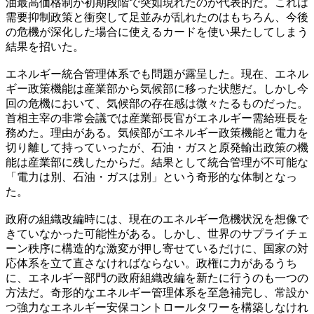
油最高価格制が初期段階で突如現れたのが代表的だ。これは
需要抑制政策と衝突して足並みが乱れたのはもちろん、今後
の危機が深化した場合に使えるカードを使い果たしてしまう
結果を招いた。
エネルギー統合管理体系でも問題が露呈した。現在、エネル
ギー政策機能は産業部から気候部に移った状態だ。しかし今
回の危機において、気候部の存在感は微々たるものだった。
首相主宰の非常会議では産業部長官がエネルギー需給班長を
務めた。理由がある。気候部がエネルギー政策機能と電力を
切り離して持っていったが、石油・ガスと原発輸出政策の機
能は産業部に残したからだ。結果として統合管理が不可能な
「電力は別、石油・ガスは別」という奇形的な体制となっ
た。
政府の組織改編時には、現在のエネルギー危機状況を想像で
きていなかった可能性がある。しかし、世界のサプライチェ
ーン秩序に構造的な激変が押し寄せているだけに、国家の対
応体系を立て直さなければならない。政権に力があるうち
に、エネルギー部門の政府組織改編を新たに行うのも一つの
方法だ。奇形的なエネルギー管理体系を至急補完し、常設か
つ強力なエネルギー安保コントロールタワーを構築しなけれ