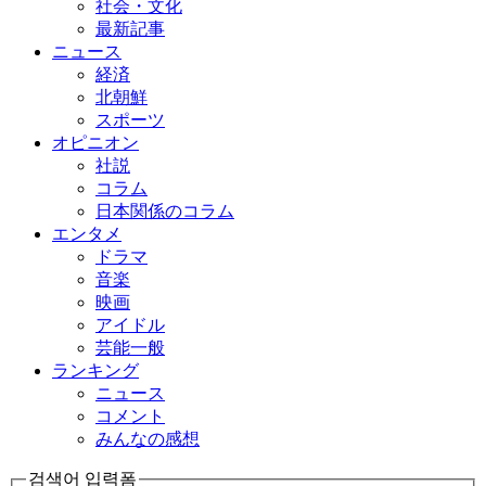
社会・文化
最新記事
ニュース
経済
北朝鮮
スポーツ
オピニオン
社説
コラム
日本関係のコラム
エンタメ
ドラマ
音楽
映画
アイドル
芸能一般
ランキング
ニュース
コメント
みんなの感想
검색어 입력폼