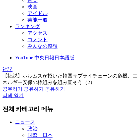
音楽
映画
アイドル
芸能一般
ランキング
アクセス
コメント
みんなの感想
YouTube 中央日報日本語版
社説
【社説】ホルムズが招いた韓国サプライチェーンの危機、エ
ネルギー安保の枠組みを組み直そう（2）
공유하기
공유하기
공유하기
검색 열기
전체 카테고리 메뉴
ニュース
政治
国際・日本