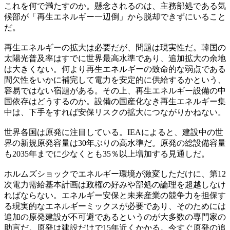
これを何で満たすのか。懸念されるのは、主務部処である気
候部が「再生エネルギー一辺倒」から脱却できずにいること
だ。
再生エネルギーの拡大は必要だが、問題は現実性だ。韓国の
太陽光普及率はすでに世界最高水準であり、追加拡大の余地
は大きくない。何より再生エネルギーの致命的な弱点である
間欠性をいかに補完して電力を安定的に供給するかという、
容易ではない宿題がある。その上、再生エネルギー設備の中
国依存はどうするのか。設備の国産化なき再生エネルギー集
中は、下手をすれば安保リスクの拡大につながりかねない。
世界各国は原発に注目している。IEAによると、建設中の世
界の新規原発容量は30年ぶりの高水準だ。原発の総設備容量
も2035年までに少なくとも35％以上増加する見通しだ。
ホルムズショックでエネルギー環境が激変しただけに、第12
次電力需給基本計画は政権の好みや部処の論理を超越しなけ
ればならない。エネルギー安保と未来産業の競争力を担保す
る現実的なエネルギーミックスが必要であり、そのためには
追加の原発建設が不可避であるというのが大多数の専門家の
助言だ。原発は建設だけで15年近くかかる。今すぐ原発の追