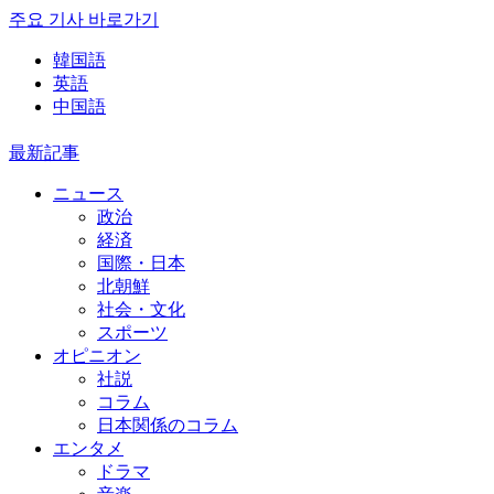
주요 기사 바로가기
韓国語
英語
中国語
最新記事
ニュース
政治
経済
国際・日本
北朝鮮
社会・文化
スポーツ
オピニオン
社説
コラム
日本関係のコラム
エンタメ
ドラマ