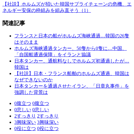
【社説】ホルムズが招いた韓国サプライチェーンの危機、エ
ネルギー安保の枠組みを組み直そう（1）
関連記事
フランスと日本の船がホルムズ海峡通過…韓国の26隻
はそのまま
ホルムズ海峡通過タンカー、50隻から0隻に…中国、
「自国船通過保障」をイランと協議
日本タンカー、通航料なしでホルムズ初通過したが…
韓国は
【社説】日本・フランス船舶のホルムズ通過、韓国は
なぜできないのか
日本タンカーを通過させたイラン、「日章丸事件」を
強調した背景は
0
腹立つ
0
腹立つ
0
悲しい
0
悲しい
2
すっきり
2
すっきり
3
興味深い
3
興味深い
0
役に立つ
0
役に立つ