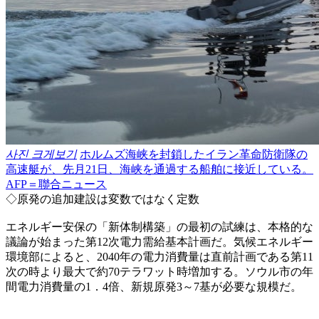
사진 크게보기
ホルムズ海峡を封鎖したイラン革命防衛隊の
高速艇が、先月21日、海峡を通過する船舶に接近している。
AFP＝聯合ニュース
◇原発の追加建設は変数ではなく定数
エネルギー安保の「新体制構築」の最初の試練は、本格的な
議論が始まった第12次電力需給基本計画だ。気候エネルギー
環境部によると、2040年の電力消費量は直前計画である第11
次の時より最大で約70テラワット時増加する。ソウル市の年
間電力消費量の1．4倍、新規原発3～7基が必要な規模だ。