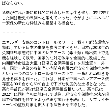
ばならない。
危機が訪れた際に積極的に対応した国は生き残り、右往左往
した国は歴史の裏側へと消えていった。今がまさにエネルギ
ー安保の新たな枠組みを構築する機会だ。
－－－－－－
エネルギー安保のコントロールタワーは、我々と経済環境が
類似している日本の事例を参考にすべきだ。日本は2010年の
尖閣諸島事態時に中国のレアアース（希土類）輸出禁止で危
機を経験して以降、国家的な対応体系を全面的に改編した。
内閣府特命担当大臣（経済安全保障担当）を別途置き、外
務・国防・産業の各部庁が内閣府直属の経済安全保障推進室
という一つのコントロールタワーの下で、一糸乱れぬ動きを
見せる体系を作った。これは、日本が中国へのレアアース依
存度を90％台から60％台まで下げた制度的な土壌となった。
高市早苗氏が第2代経済安全保障担当相だった。高市氏は
2022年に同担当相に就任して以降、経済安全保障推進法が現
場で実効性を持てるよう詳細な施行令を設計し、サプライチ
ェーンの監視対象を拡大する法改正を主導した。