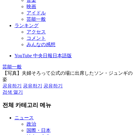
音楽
映画
アイドル
芸能一般
ランキング
アクセス
コメント
みんなの感想
YouTube 中央日報日本語版
芸能一般
【写真】夫婦そろって公式の場に出席したソン・ジュンギの
姿
공유하기
공유하기
공유하기
검색 열기
전체 카테고리 메뉴
ニュース
政治
国際・日本