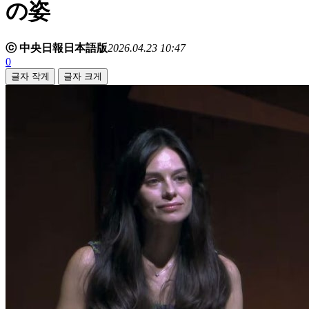
の姿
ⓒ 中央日報日本語版
2026.04.23 10:47
0
글자 작게
글자 크게