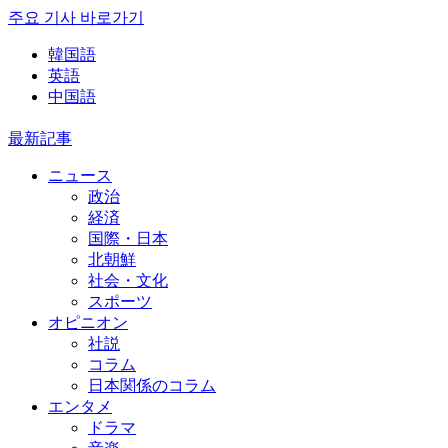
주요 기사 바로가기
韓国語
英語
中国語
最新記事
ニュース
政治
経済
国際・日本
北朝鮮
社会・文化
スポーツ
オピニオン
社説
コラム
日本関係のコラム
エンタメ
ドラマ