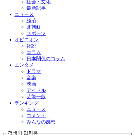
社会・文化
最新記事
ニュース
経済
北朝鮮
スポーツ
オピニオン
社説
コラム
日本関係のコラム
エンタメ
ドラマ
音楽
映画
アイドル
芸能一般
ランキング
ニュース
コメント
みんなの感想
검색어 입력폼