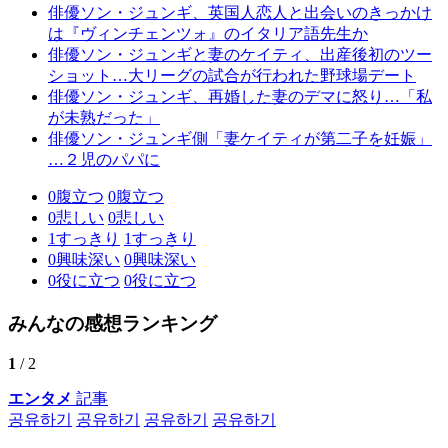
俳優ソン・ジュンギ、英国人恋人と出会いのきっかけ
は『ヴィンチェンツォ』のイタリア語先生か
俳優ソン・ジュンギと妻のケイティ、出産後初のツー
ショット…大リーグの試合が行われた野球場デート
俳優ソン・ジュンギ、再婚した妻のデマに怒り…「私
が未熟だった」
俳優ソン・ジュンギ側「妻ケイティが第二子を妊娠」
…２児のパパに
0
腹立つ
0
腹立つ
0
悲しい
0
悲しい
1
すっきり
1
すっきり
0
興味深い
0
興味深い
0
役に立つ
0
役に立つ
みんなの感想ランキング
1
/ 2
エンタメ
記事
공유하기
공유하기
공유하기
공유하기