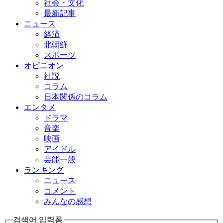
社会・文化
最新記事
ニュース
経済
北朝鮮
スポーツ
オピニオン
社説
コラム
日本関係のコラム
エンタメ
ドラマ
音楽
映画
アイドル
芸能一般
ランキング
ニュース
コメント
みんなの感想
검색어 입력폼