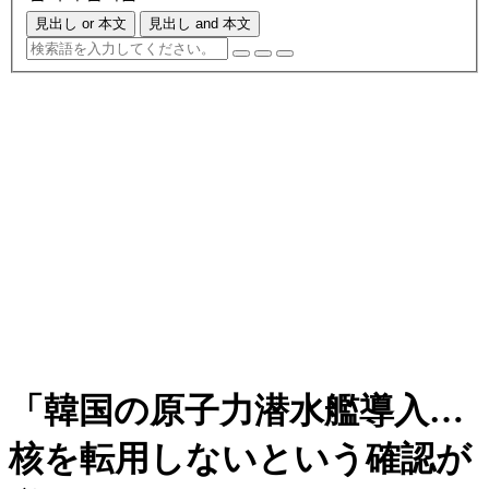
見出し or 本文
見出し and 本文
「韓国の原子力潜水艦導入…
核を転用しないという確認が