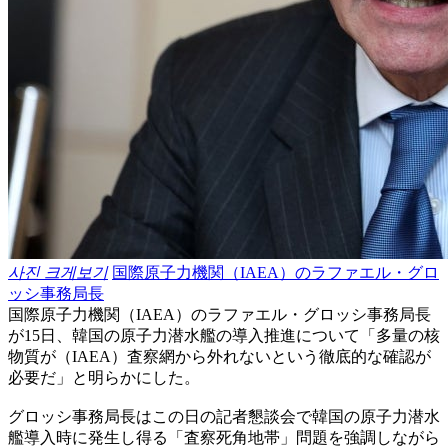
사진 크게보기
国際原子力機関（IAEA）のラファエル・グロ
ッシ事務局長
国際原子力機関（IAEA）のラファエル・グロッシ事務局長
が15日、韓国の原子力潜水艦の導入推進について「多量の核
物質が（IAEA）査察網から外れないという徹底的な確認が
必要だ」と明らかにした。
グロッシ事務局長はこの日の記者懇談会で韓国の原子力潜水
艦導入時に発生し得る「査察死角地帯」問題を強調しながら