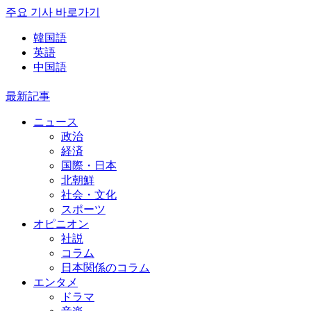
주요 기사 바로가기
韓国語
英語
中国語
最新記事
ニュース
政治
経済
国際・日本
北朝鮮
社会・文化
スポーツ
オピニオン
社説
コラム
日本関係のコラム
エンタメ
ドラマ