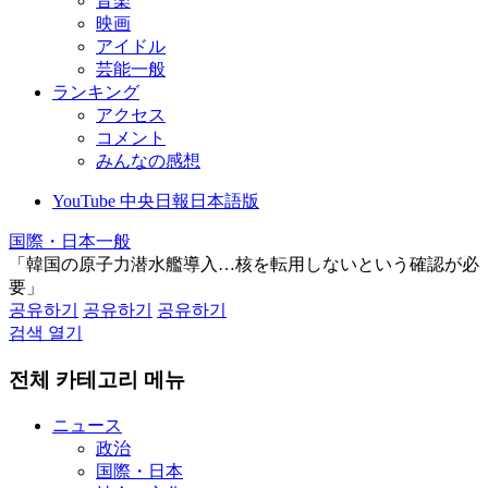
音楽
映画
アイドル
芸能一般
ランキング
アクセス
コメント
みんなの感想
YouTube 中央日報日本語版
国際・日本一般
「韓国の原子力潜水艦導入…核を転用しないという確認が必
要」
공유하기
공유하기
공유하기
검색 열기
전체 카테고리 메뉴
ニュース
政治
国際・日本