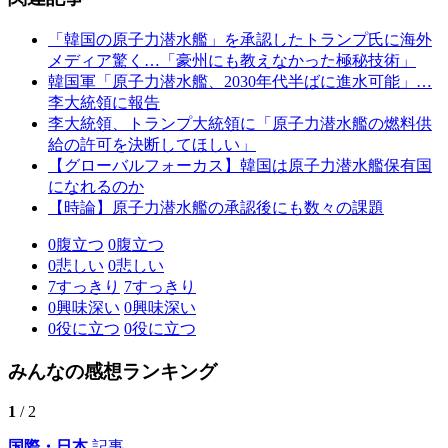
「韓国の原子力潜水艦」を承認したトランプ氏に海外
メディア驚く…「豪州にも教えなかった極秘技術」
韓国軍「原子力潜水艦、2030年代半ばに進水可能」…
李大統領に報告
李大統領、トランプ大統領に「原子力潜水艦の燃料供
給の許可を決断してほしい」
【グローバルフォーカス】韓国は原子力潜水艦保有国
になれるのか
【時論】原子力潜水艦の承認後にも数々の課題
0
腹立つ
0
腹立つ
0
悲しい
0
悲しい
7
すっきり
7
すっきり
0
興味深い
0
興味深い
0
役に立つ
0
役に立つ
みんなの感想ランキング
1
/ 2
国際・日本
記事