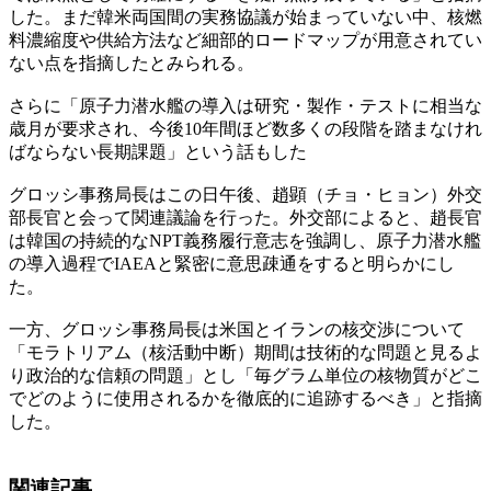
した。まだ韓米両国間の実務協議が始まっていない中、核燃
料濃縮度や供給方法など細部的ロードマップが用意されてい
ない点を指摘したとみられる。
さらに「原子力潜水艦の導入は研究・製作・テストに相当な
歳月が要求され、今後10年間ほど数多くの段階を踏まなけれ
ばならない長期課題」という話もした
グロッシ事務局長はこの日午後、趙顕（チョ・ヒョン）外交
部長官と会って関連議論を行った。外交部によると、趙長官
は韓国の持続的なNPT義務履行意志を強調し、原子力潜水艦
の導入過程でIAEAと緊密に意思疎通をすると明らかにし
た。
一方、グロッシ事務局長は米国とイランの核交渉について
「モラトリアム（核活動中断）期間は技術的な問題と見るよ
り政治的な信頼の問題」とし「毎グラム単位の核物質がどこ
でどのように使用されるかを徹底的に追跡するべき」と指摘
した。
関連記事