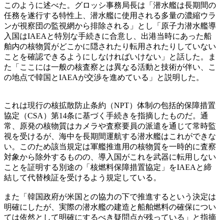
このように述べた。グロッシ事務局長は「潜水艦は長期間の
任務を遂行する特性上、潜水艦に使用される多量の濃縮ウラ
ンが視察団の監視網から排除される」とし「原子力潜水艦導
入国はIAEAと特別な手続きに合意し、出港当時にあった船
舶内の核物質がどこかに隠されたり転用されたりしていない
ことを確認できるようにしなければいけない」と話した。ま
た「ここには一般の核査察とは異なる活動と技術が伴い、こ
の地点で韓国とIAEAが交渉を進めている」と説明した。
これは現行の核拡散防止条約（NPT）体制の包括的保障措置
協定（CSA）第14条に基づく手続きを指摘したものだ。通
常、原発の核物質はカメラや査察要員の派遣を通じて常時監
視を受けるが、海中を長期間運航する潜水艦はこれができな
い。このため該当規定は軍艦推進用の核物質を一時的に査察
対象から除外するものの、導入国がこれを武器に転用しない
ことを証明する別途の「核燃料保障措置協定」をIAEAと締
結して代替検証を受けるよう規定している。
また「韓国政府が米国との協力の下で推進するという決定は
明確にしたが、実際の潜水艦の建造と船舶燃料の確保につい
ては依然として明確にするべき疑問点が残っている」と指摘