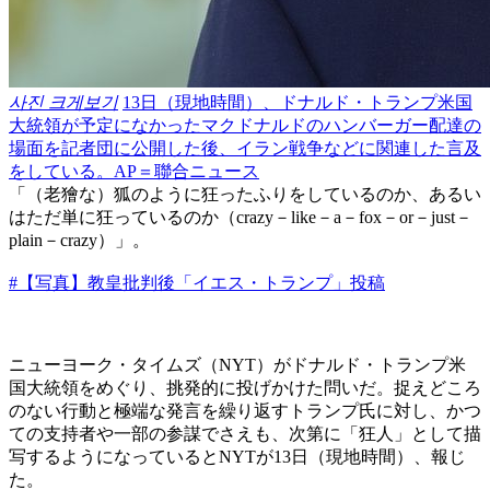
사진 크게보기
13日（現地時間）、ドナルド・トランプ米国
大統領が予定になかったマクドナルドのハンバーガー配達の
場面を記者団に公開した後、イラン戦争などに関連した言及
をしている。AP＝聯合ニュース
「（老獪な）狐のように狂ったふりをしているのか、あるい
はただ単に狂っているのか（crazy－like－a－fox－or－just－
plain－crazy）」。
#【写真】教皇批判後「イエス・トランプ」投稿
ニューヨーク・タイムズ（NYT）がドナルド・トランプ米
国大統領をめぐり、挑発的に投げかけた問いだ。捉えどころ
のない行動と極端な発言を繰り返すトランプ氏に対し、かつ
ての支持者や一部の参謀でさえも、次第に「狂人」として描
写するようになっているとNYTが13日（現地時間）、報じ
た。