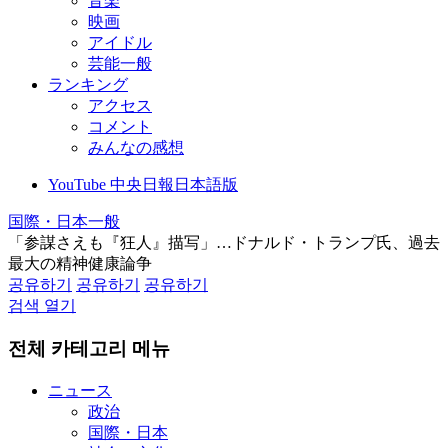
音楽
映画
アイドル
芸能一般
ランキング
アクセス
コメント
みんなの感想
YouTube 中央日報日本語版
国際・日本一般
「参謀さえも『狂人』描写」…ドナルド・トランプ氏、過去
最大の精神健康論争
공유하기
공유하기
공유하기
검색 열기
전체 카테고리 메뉴
ニュース
政治
国際・日本