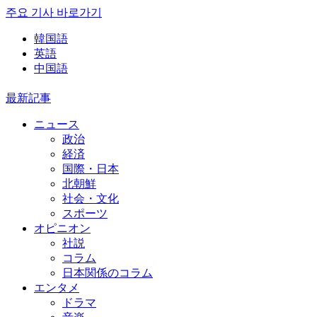
주요 기사 바로가기
韓国語
英語
中国語
最新記事
ニュース
政治
経済
国際・日本
北朝鮮
社会・文化
スポーツ
オピニオン
社説
コラム
日本関係のコラム
エンタメ
ドラマ