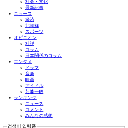
社会・文化
最新記事
ニュース
経済
北朝鮮
スポーツ
オピニオン
社説
コラム
日本関係のコラム
エンタメ
ドラマ
音楽
映画
アイドル
芸能一般
ランキング
ニュース
コメント
みんなの感想
검색어 입력폼