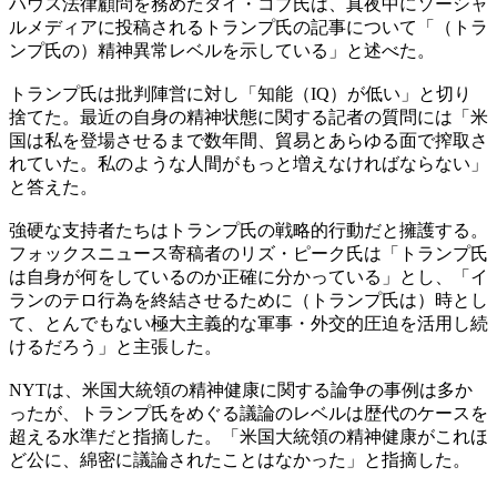
ハウス法律顧問を務めたタイ・コブ氏は、真夜中にソーシャ
ルメディアに投稿されるトランプ氏の記事について「（トラ
ンプ氏の）精神異常レベルを示している」と述べた。
トランプ氏は批判陣営に対し「知能（IQ）が低い」と切り
捨てた。最近の自身の精神状態に関する記者の質問には「米
国は私を登場させるまで数年間、貿易とあらゆる面で搾取さ
れていた。私のような人間がもっと増えなければならない」
と答えた。
強硬な支持者たちはトランプ氏の戦略的行動だと擁護する。
フォックスニュース寄稿者のリズ・ピーク氏は「トランプ氏
は自身が何をしているのか正確に分かっている」とし、「イ
ランのテロ行為を終結させるために（トランプ氏は）時とし
て、とんでもない極大主義的な軍事・外交的圧迫を活用し続
けるだろう」と主張した。
NYTは、米国大統領の精神健康に関する論争の事例は多か
ったが、トランプ氏をめぐる議論のレベルは歴代のケースを
超える水準だと指摘した。「米国大統領の精神健康がこれほ
ど公に、綿密に議論されたことはなかった」と指摘した。