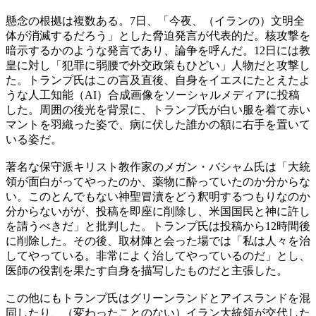
懸念の根拠は複数ある。7日、「今夜、（イランの）文明全
体が消滅するだろう」とした脅迫発言が代表的だ。核攻撃を
暗示するかのような発言であり、論争を呼んだ。12日には教
皇に対し「犯罪に弱腰で外交政策もひどい」人物だと攻撃し
た。トランプ氏はこの言及直後、自身をイエスにたとえたよ
うな人工知能（AI）合成画像をソーシャルメディアに投稿
した。周囲の後光を背景に、トランプ氏が白い服を着て赤い
マントを羽織った姿で、病に伏した誰かの額に右手を置いて
いる姿だ。
著名な保守派キリスト教作家のメガン・バシャム氏は「大統
領が面白がってやったのか、薬物に酔っていたのか分からな
い。このとんでもない神聖冒瀆をどう釈明するつもりなのか
分からないがが、投稿を即座に削除し、米国国民と神に許し
を請うべきだ」と批判した。トランプ氏は投稿から12時間後
に削除した。その後、取材陣と会った場では「私は人々を治
してやっている。非常によく治してやっているのだ」とし、
医師の役割を果たす自身を描写したものだと主張した。
この他にもトランプ氏はグリーンランドとアイスランドを混
同したり、（変わったことのない）イラン大統領が交代した