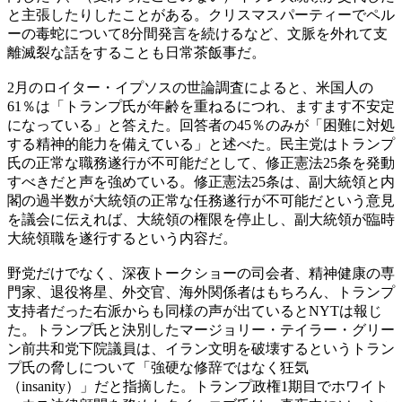
と主張したりしたことがある。クリスマスパーティーでペル
ーの毒蛇について8分間発言を続けるなど、文脈を外れて支
離滅裂な話をすることも日常茶飯事だ。
2月のロイター・イプソスの世論調査によると、米国人の
61％は「トランプ氏が年齢を重ねるにつれ、ますます不安定
になっている」と答えた。回答者の45％のみが「困難に対処
する精神的能力を備えている」と述べた。民主党はトランプ
氏の正常な職務遂行が不可能だとして、修正憲法25条を発動
すべきだと声を強めている。修正憲法25条は、副大統領と内
閣の過半数が大統領の正常な任務遂行が不可能だという意見
を議会に伝えれば、大統領の権限を停止し、副大統領が臨時
大統領職を遂行するという内容だ。
野党だけでなく、深夜トークショーの司会者、精神健康の専
門家、退役将星、外交官、海外関係者はもちろん、トランプ
支持者だった右派からも同様の声が出ているとNYTは報じ
た。トランプ氏と決別したマージョリー・テイラー・グリー
ン前共和党下院議員は、イラン文明を破壊するというトラン
プ氏の脅しについて「強硬な修辞ではなく狂気
（insanity）」だと指摘した。トランプ政権1期目でホワイト