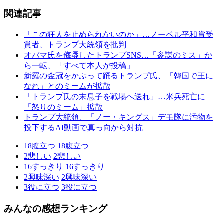
関連記事
「この狂人を止められないのか」…ノーベル平和賞受
賞者、トランプ大統領を批判
オバマ氏を侮辱したトランプSNS…「参謀のミス」か
ら一転、「すべて本人が投稿」
新羅の金冠をかぶって踊るトランプ氏、「韓国で王に
なれ」とのミームが拡散
「トランプ氏の末息子を戦場へ送れ」…米兵死亡に
「怒りのミーム」拡散
トランプ大統領、「ノー・キングス」デモ隊に汚物を
投下するAI動画で真っ向から対抗
18
腹立つ
18
腹立つ
2
悲しい
2
悲しい
16
すっきり
16
すっきり
2
興味深い
2
興味深い
3
役に立つ
3
役に立つ
みんなの感想ランキング