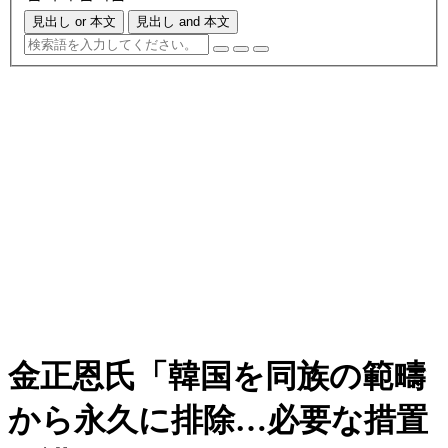
見出し or 本文
見出し and 本文
金正恩氏「韓国を同族の範疇
から永久に排除…必要な措置