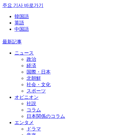
주요 기사 바로가기
韓国語
英語
中国語
最新記事
ニュース
政治
経済
国際・日本
北朝鮮
社会・文化
スポーツ
オピニオン
社説
コラム
日本関係のコラム
エンタメ
ドラマ