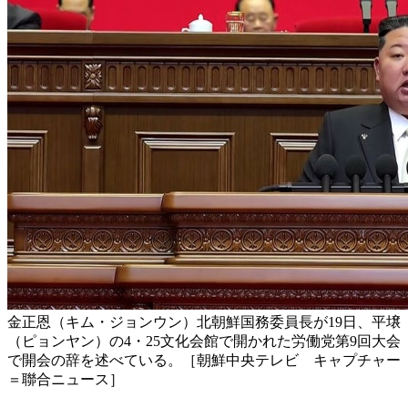
金正恩（キム・ジョンウン）北朝鮮国務委員長が19日、平壌
（ピョンヤン）の4・25文化会館で開かれた労働党第9回大会
で開会の辞を述べている。［朝鮮中央テレビ キャプチャー
＝聯合ニュース］