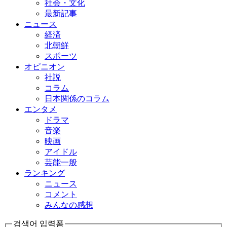
社会・文化
最新記事
ニュース
経済
北朝鮮
スポーツ
オピニオン
社説
コラム
日本関係のコラム
エンタメ
ドラマ
音楽
映画
アイドル
芸能一般
ランキング
ニュース
コメント
みんなの感想
검색어 입력폼