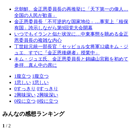
北朝鮮、金正恩委員長の再推挙に「天下第一の偉人…
全国の人民が歓喜」
金正恩委員長「不可逆的な国家地位」…事実上「核保
有国」誇示しながら第9回党大会開幕
いつでもイランと似た状況に…中東事態を眺める金正
恩委員長の複雑な内心
丁世鉉元統一部長官「セッピョル女将軍12歳キム・ジ
ュエ、すでに『金正恩後継者』授業中」
キム・ジュエ氏、金正恩委員長と錦繍山宮殿を初めて
参拝…真ん中の席に
1
腹立つ
1
腹立つ
1
悲しい
1
悲しい
0
すっきり
0
すっきり
2
興味深い
2
興味深い
0
役に立つ
0
役に立つ
みんなの感想ランキング
1
/ 2