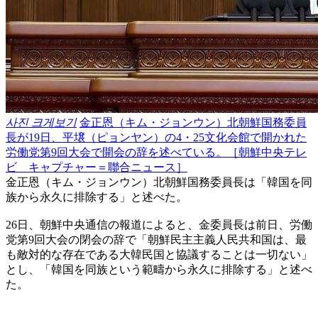
사진 크게보기
金正恩（キム・ジョンウン）北朝鮮国務委員
長が19日、平壌（ピョンヤン）の4・25文化会館で開かれた
労働党第9回大会で開会の辞を述べている。［朝鮮中央テレ
ビ キャプチャー＝聯合ニュース］
金正恩（キム・ジョンウン）北朝鮮国務委員長は「韓国を同
族から永久に排除する」と述べた。
26日、朝鮮中央通信の報道によると、金委員長は前日、労働
党第9回大会の閉会の辞で「朝鮮民主主義人民共和国は、最
も敵対的な存在である大韓民国と協議することは一切ない」
とし、「韓国を同族という範疇から永久に排除する」と述べ
た。