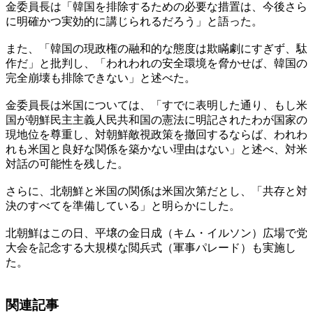
金委員長は「韓国を排除するための必要な措置は、今後さら
に明確かつ実効的に講じられるだろう」と語った。
また、「韓国の現政権の融和的な態度は欺瞞劇にすぎず、駄
作だ」と批判し、「われわれの安全環境を脅かせば、韓国の
完全崩壊も排除できない」と述べた。
金委員長は米国については、「すでに表明した通り、もし米
国が朝鮮民主主義人民共和国の憲法に明記されたわが国家の
現地位を尊重し、対朝鮮敵視政策を撤回するならば、われわ
れも米国と良好な関係を築かない理由はない」と述べ、対米
対話の可能性を残した。
さらに、北朝鮮と米国の関係は米国次第だとし、「共存と対
決のすべてを準備している」と明らかにした。
北朝鮮はこの日、平壌の金日成（キム・イルソン）広場で党
大会を記念する大規模な閲兵式（軍事パレード）も実施し
た。
関連記事