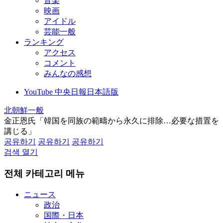
音楽
映画
アイドル
芸能一般
ランキング
アクセス
コメント
みんなの感想
YouTube 中央日報日本語版
北朝鮮一般
金正恩氏「韓国を同族の範疇から永久に排除…必要な措置を
講じる」
공유하기
공유하기
공유하기
검색 열기
전체 카테고리 메뉴
ニュース
政治
国際・日本