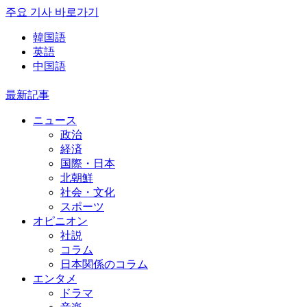
주요 기사 바로가기
韓国語
英語
中国語
最新記事
ニュース
政治
経済
国際・日本
北朝鮮
社会・文化
スポーツ
オピニオン
社説
コラム
日本関係のコラム
エンタメ
ドラマ