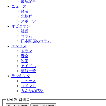
最新記事
ニュース
経済
北朝鮮
スポーツ
オピニオン
社説
コラム
日本関係のコラム
エンタメ
ドラマ
音楽
映画
アイドル
芸能一般
ランキング
ニュース
コメント
みんなの感想
검색어 입력폼