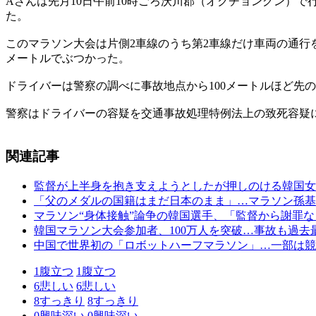
Aさんは先月10日午前10時ごろ沃川郡（オクチョングン）
た。
このマラソン大会は片側2車線のうち第2車線だけ車両の通行
メートルでぶつかった。
ドライバーは警察の調べに事故地点から100メートルほど先
警察はドライバーの容疑を交通事故処理特例法上の致死容疑
関連記事
監督が上半身を抱き支えようとしたが押しのける韓国女
「父のメダルの国籍はまだ日本のまま」…マラソン孫基
マラソン“身体接触”論争の韓国選手、「監督から謝罪
韓国マラソン大会参加者、100万人を突破…事故も過去
中国で世界初の「ロボットハーフマラソン」…一部は競
1
腹立つ
1
腹立つ
6
悲しい
6
悲しい
8
すっきり
8
すっきり
0
興味深い
0
興味深い