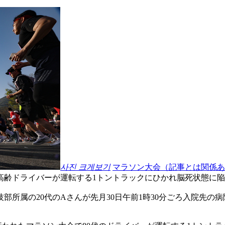
사진 크게보기
マラソン大会（記事とは関係あ
齢ドライバーが運転する1トントラックにひかれ脳死状態に陥
所属の20代のAさんが先月30日午前1時30分ごろ入院先の