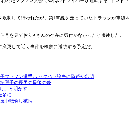
で行われたマラソン大会で80代のドライバーが運転する1トント
を規制して行われたが、第1車線を走っていたトラックが車線を
の信号を見ておりAさんの存在に気付かなかったと供述した。
に変更して近く事件を検察に送致する予定だ。
子マラソン選手… セクハラ論争に監督が釈明
禎選手の長男の最後の夢
なし」と明かす
最多に
技中転倒し破損