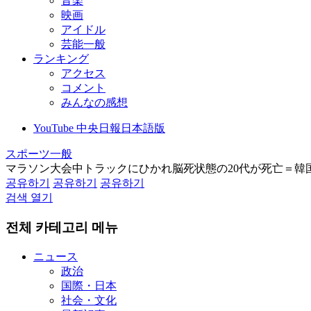
音楽
映画
アイドル
芸能一般
ランキング
アクセス
コメント
みんなの感想
YouTube 中央日報日本語版
スポーツ一般
マラソン大会中トラックにひかれ脳死状態の20代が死亡＝韓
공유하기
공유하기
공유하기
검색 열기
전체 카테고리 메뉴
ニュース
政治
国際・日本
社会・文化