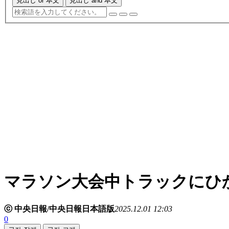
見出し or 本文
見出し and 本文
マラソン大会中トラックにひか
ⓒ 中央日報/中央日報日本語版
2025.12.01 12:03
0