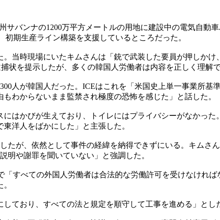
州サバンナの1200万平方メートルの用地に建設中の電気自動
し、初期生産ライン構築を支援しているところだった。
めた。当時現場にいたキムさんは「銃で武装した要員が押しかけ
逮捕状を提示したが、多くの韓国人労働者は内容を正しく理解
約300人が韓国人だった。ICEはこれを「米国史上単一事業所
由もわからないまま監禁され極度の恐怖を感じた」と話した。
スにはかびが生えており、トイレにはプライバシーがなかった
で東洋人をばかにした」と主張した。
国したが、依然として事件の経緯を納得できずにいる。キムさ
、説明や謝罪を聞いていない」と強調した。
トで「すべての外国人労働者は合法的な労働許可を受けなければ
た。
標にしており、すべての法と規定を順守して工事を進める」とし