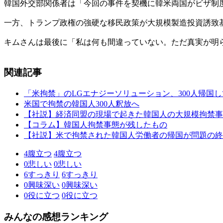
韓国外交部関係者は「今回の事件を契機に韓米両国がビザ制
一方、トランプ政権の強硬な移民政策が大規模製造投資誘致
キムさんは最後に「私は何も間違っていない。ただ真実が明
関連記事
「米拘禁」のLGエナジーソリューション、300人帰国
米国で拘禁の韓国人300人釈放へ
【社説】経済同盟の現場で起きた韓国人の大規模拘禁事
【コラム】韓国人拘禁事態が残したもの
【社説】米で拘禁された韓国人労働者の帰国が問題の終
4
腹立つ
4
腹立つ
0
悲しい
0
悲しい
6
すっきり
6
すっきり
0
興味深い
0
興味深い
0
役に立つ
0
役に立つ
みんなの感想ランキング