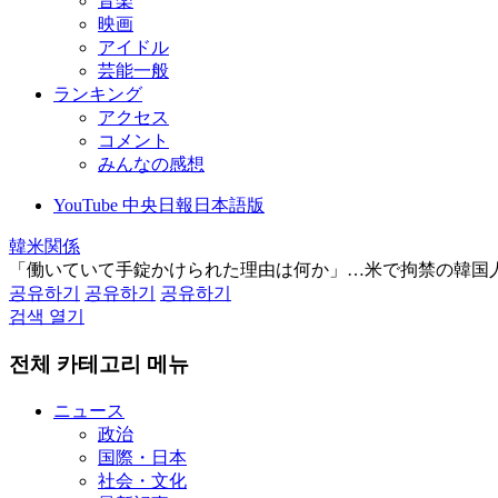
音楽
映画
アイドル
芸能一般
ランキング
アクセス
コメント
みんなの感想
YouTube 中央日報日本語版
韓米関係
「働いていて手錠かけられた理由は何か」…米で拘禁の韓国
공유하기
공유하기
공유하기
검색 열기
전체 카테고리 메뉴
ニュース
政治
国際・日本
社会・文化