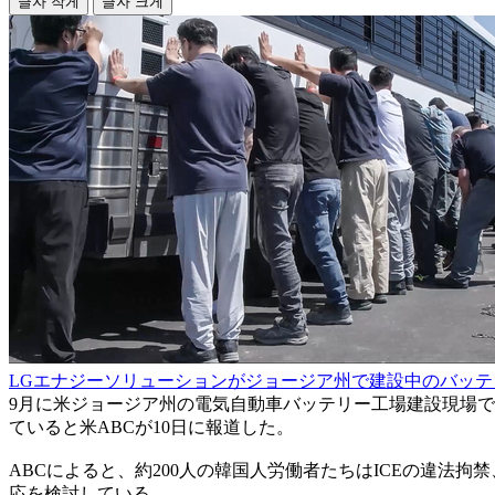
글자 작게
글자 크게
LGエナジーソリューションがジョージア州で建設中のバッテ
9月に米ジョージア州の電気自動車バッテリー工場建設現場で
ていると米ABCが10日に報道した。
ABCによると、約200人の韓国人労働者たちはICEの違
応を検討している。