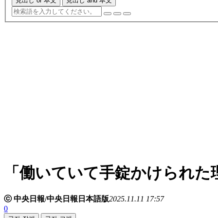
見出し or 本文
見出し and 本文
「働いていて手錠かけられた
ⓒ 中央日報/中央日報日本語版
2025.11.11 17:57
0