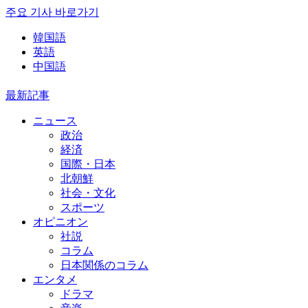
주요 기사 바로가기
韓国語
英語
中国語
最新記事
ニュース
政治
経済
国際・日本
北朝鮮
社会・文化
スポーツ
オピニオン
社説
コラム
日本関係のコラム
エンタメ
ドラマ