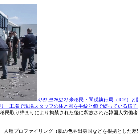
사진 크게보기
米移民・関税執行局（ICE）と
リー工場で現場スタッフの体と脚を手錠と鎖で縛っている様子。
移民取り締まりにより拘禁された後に釈放された韓国人労働者
法拘禁、人種プロファイリング（肌の色や出身国などを根拠とした