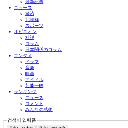
最新記事
ニュース
経済
北朝鮮
スポーツ
オピニオン
社説
コラム
日本関係のコラム
エンタメ
ドラマ
音楽
映画
アイドル
芸能一般
ランキング
ニュース
コメント
みんなの感想
검색어 입력폼