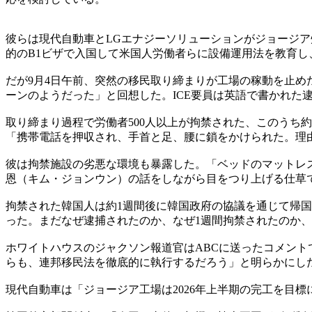
彼らは現代自動車とLGエナジーソリューションがジョージア
的のB1ビザで入国して米国人労働者らに設備運用法を教育
だが9月4日午前、突然の移民取り締まりが工場の稼動を止
ーンのようだった」と回想した。ICE要員は英語で書かれた
取り締まり過程で労働者500人以上が拘禁された、このうち
「携帯電話を押収され、手首と足、腰に鎖をかけられた。理
彼は拘禁施設の劣悪な環境も暴露した。「ベッドのマットレ
恩（キム・ジョンウン）の話をしながら目をつり上げる仕草
拘禁された韓国人は約1週間後に韓国政府の協議を通じて帰
った。まだなぜ逮捕されたのか、なぜ1週間拘禁されたのか
ホワイトハウスのジャクソン報道官はABCに送ったコメン
らも、連邦移民法を徹底的に執行するだろう」と明らかにし
現代自動車は「ジョージア工場は2026年上半期の完工を目