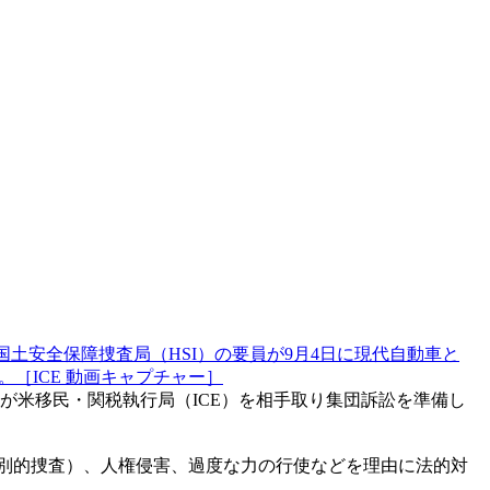
国土安全保障捜査局（HSI）の要員が9月4日に現代自動車と
［ICE 動画キャプチャー］
が米移民・関税執行局（ICE）を相手取り集団訴訟を準備し
差別的捜査）、人権侵害、過度な力の行使などを理由に法的対