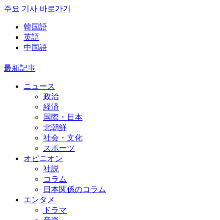
주요 기사 바로가기
韓国語
英語
中国語
最新記事
ニュース
政治
経済
国際・日本
北朝鮮
社会・文化
スポーツ
オピニオン
社説
コラム
日本関係のコラム
エンタメ
ドラマ