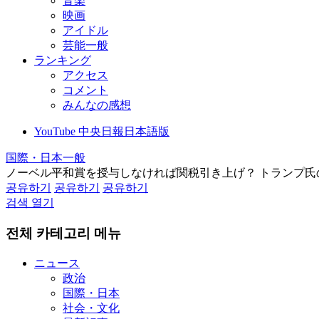
音楽
映画
アイドル
芸能一般
ランキング
アクセス
コメント
みんなの感想
YouTube 中央日報日本語版
国際・日本一般
ノーベル平和賞を授与しなければ関税引き上げ？ トランプ氏
공유하기
공유하기
공유하기
검색 열기
전체 카테고리 메뉴
ニュース
政治
国際・日本
社会・文化