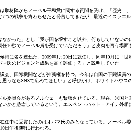
は取材陣からノーベル平和賞に関する質問を受け、「歴史上、
ど7つの戦争を終わらせたと発言してきたが、最近のイスラエル
はなかった」とし「我が国を壊すこと以外、何もしていないのに
就任10秒でノーベル賞を受けていただろう」と皮肉を言う場面
補に名を連ねた。2009年1月20日に就任し、同年10月に
バマ氏のビジョンと成果を高く評価する」と説明していた
や議会、国際機関などが推薦権を持つ。今年は自国の下院議員
思うならSNSで広めてほしい」と呼びかけ、ホワイトハウスの
ベル委員会があるノルウェーも緊張させている。現在、米国と
ないかと懸念しているという。エスペン・バット・アイデ外相
、在任中に受賞したのはオバマ氏のみとなっている。ノーベル
10日午後6時に行われる。