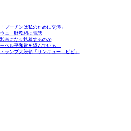
「プーチンは私のために交渉」
ウェー財務相に電話
和賞になぜ執着するのか
ーベル平和賞を望んでいる」
トランプ大統領「サンキュー、ビビ」