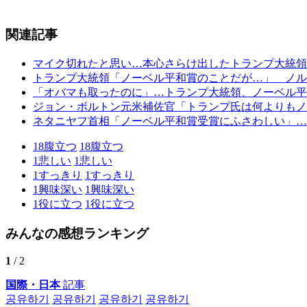
関連記事
マイク切れたと思い…本心さらけ出したトランプ大統領
トランプ大統領「ノーベル平和賞のことだが…」 ノル
「オバマも取ったのに」…トランプ大統領、ノーベル平
ジョン・ボルトン元米補佐官「トランプ氏は何よりもノ
ネタニヤフ首相「ノーベル平和賞受賞にふさわしい」…
18
腹立つ
18
腹立つ
1
悲しい
1
悲しい
1
すっきり
1
すっきり
1
興味深い
1
興味深い
1
役に立つ
1
役に立つ
みんなの感想ランキング
1
/ 2
国際・日本
記事
공유하기
공유하기
공유하기
공유하기