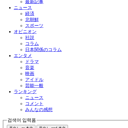
最新記事
ニュース
経済
北朝鮮
スポーツ
オピニオン
社説
コラム
日本関係のコラム
エンタメ
ドラマ
音楽
映画
アイドル
芸能一般
ランキング
ニュース
コメント
みんなの感想
검색어 입력폼