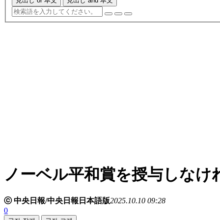
見出し or 本文
見出し and 本文
ノーベル平和賞を授与しなけ
ⓒ 中央日報/中央日報日本語版
2025.10.10 09:28
0