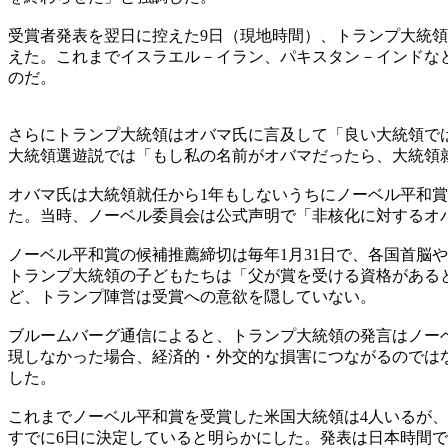
受賞者発表を翌日に控えた9日（現地時間）、トランプ大統領
えた。これまでイスラエル－イラン、パキスタン－インドな
のだ。
さらにトランプ大統領はオバマ氏に言及して「良い大統領で
大統領選遊説では「もし私の名前がオバマだったら、大統領
オバマ氏は大統領就任から1年もしないうちにノーベル平和賞候
た。当時、ノーベル委員会は公式声明で「非核化に対するオ
ノーベル平和賞の候補推薦締切は毎年1月31日で、各国首脳
トランプ大統領の子どもたちは「父が賞を受ける資格があると
ど、トランプ陣営は受賞への意欲を隠していない。
ブルームバーグ通信によると、トランプ大統領の発言はノー
現しなかった場合、経済的・外交的な損害につながるのでは
した。
これまでノーベル平和賞を受賞した米国大統領は4人いるが
すでに6日に決定していると明らかにした。発表は日本時間で