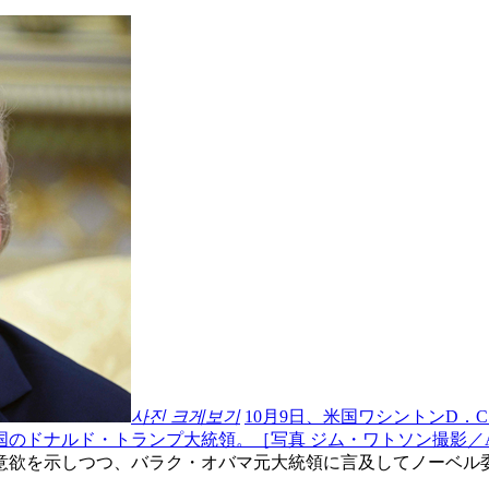
사진 크게보기
10月9日、米国ワシントンD
のドナルド・トランプ大統領。［写真 ジム・ワトソン撮影／A
意欲を示しつつ、バラク・オバマ元大統領に言及してノーベル