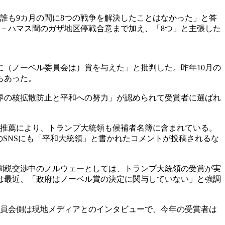
誰も9カ月の間に8つの戦争を解決したことはなかった」と答
－ハマス間のガザ地区停戦合意まで加え、「8つ」と主張した
（ノーベル委員会は）賞を与えた」と批判した。昨年10月の
もあった。
「世界の核拡散防止と平和への努力」が認められて受賞者に選ばれ
の推薦により、トランプ大統領も候補者名簿に含まれている。
SNSにも「平和大統領」と書かれたコメントが投稿されるな
関税交渉中のノルウェーとしては、トランプ大統領の受賞が実
は最近、「政府はノーベル賞の決定に関与していない」と強調
委員会側は現地メディアとのインタビューで、今年の受賞者は