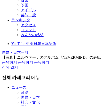
音楽
映画
アイドル
芸能一般
ランキング
アクセス
コメント
みんなの感想
YouTube 中央日報日本語版
国際・日本一般
【写真】ニルヴァーナのアルバム『NEVERMIND』の表紙
공유하기
공유하기
공유하기
검색 열기
전체 카테고리 메뉴
ニュース
政治
国際・日本
社会・文化