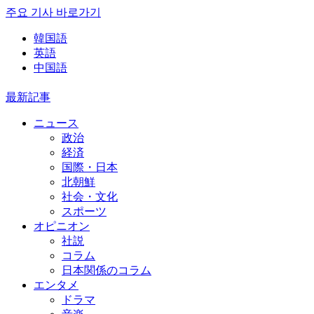
주요 기사 바로가기
韓国語
英語
中国語
最新記事
ニュース
政治
経済
国際・日本
北朝鮮
社会・文化
スポーツ
オピニオン
社説
コラム
日本関係のコラム
エンタメ
ドラマ