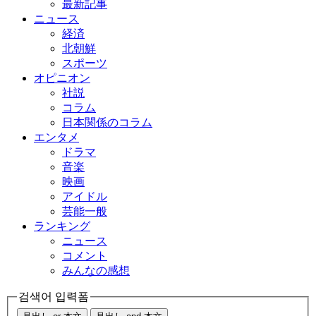
最新記事
ニュース
経済
北朝鮮
スポーツ
オピニオン
社説
コラム
日本関係のコラム
エンタメ
ドラマ
音楽
映画
アイドル
芸能一般
ランキング
ニュース
コメント
みんなの感想
검색어 입력폼