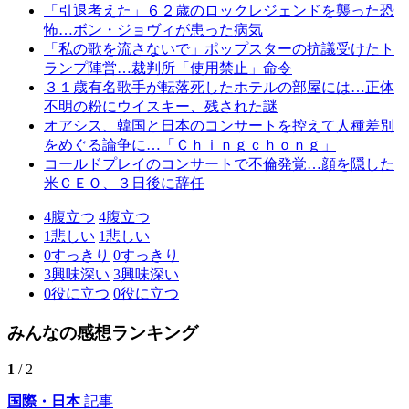
「引退考えた」６２歳のロックレジェンドを襲った恐
怖…ボン・ジョヴィが患った病気
「私の歌を流さないで」ポップスターの抗議受けたト
ランプ陣営…裁判所「使用禁止」命令
３１歳有名歌手が転落死したホテルの部屋には…正体
不明の粉にウイスキー、残された謎
オアシス、韓国と日本のコンサートを控えて人種差別
をめぐる論争に…「Ｃｈｉｎｇｃｈｏｎｇ」
コールドプレイのコンサートで不倫発覚…顔を隠した
米ＣＥＯ、３日後に辞任
4
腹立つ
4
腹立つ
1
悲しい
1
悲しい
0
すっきり
0
すっきり
3
興味深い
3
興味深い
0
役に立つ
0
役に立つ
みんなの感想ランキング
1
/ 2
国際・日本
記事