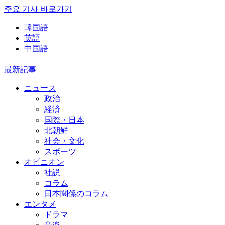
주요 기사 바로가기
韓国語
英語
中国語
最新記事
ニュース
政治
経済
国際・日本
北朝鮮
社会・文化
スポーツ
オピニオン
社説
コラム
日本関係のコラム
エンタメ
ドラマ