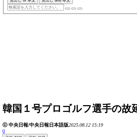
見出し or 本文
見出し and 本文
韓国１号プロゴルフ選手の故
ⓒ 中央日報/中央日報日本語版
2025.08.12 15:19
0