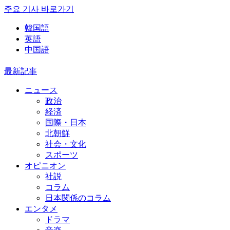
주요 기사 바로가기
韓国語
英語
中国語
最新記事
ニュース
政治
経済
国際・日本
北朝鮮
社会・文化
スポーツ
オピニオン
社説
コラム
日本関係のコラム
エンタメ
ドラマ