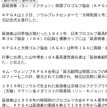
글자 작게
글자 크게
故延徳春（ヨン・ドクチュン）韓国プロゴルフ協会（ＫＰＧ
ＫＰＧＡは１２日、ソウルプレスセンターで「大韓民国１号
元記念式を進行した。
延徳春は日帝強占期だった１９４１年、日本プロゴルフ最高
本ゴルフ協会（ＪＧＡ）の記録と優勝カップには「延原徳春
ＫＰＧＡと大韓ゴルフ協会（ＫＧＡ）は昨年ＪＧＡに国籍・
行事に出席した山中博史ＪＧＡ最高運営責任者は「延徳春顧
た」と伝えた。
キム・ウォンソプＫＰＧＡ会長は「延元顧問は韓国ゴルフの
ロフィーもこの日、復元されて公開され、独立記念館に展示
１９１６年にソウルで生まれた延徳春は京城ゴルフクラブで
（五輪）マラソン金メダリストの孫基禎（ソン・キジョン）
延徳春は１９５８年の韓国初のプロゴルフ大会ＫＰＧＡ選手
身し、ＫＰＧＡは延徳春の業績を称えて１９８０年から最少