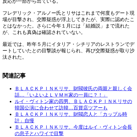
反応が一部から出ている。
フレデリック・アルノー氏とリサはこれまで何度もデート現
場が目撃され、交際疑惑が浮上してきたが、実際に認めたこ
とはなかった。さらに今年１月には「結婚説」まで流れた
が、これも真偽は確認されていない。
最近では、昨年５月にイタリア・シチリアのレストランでデ
ートしていたとの目撃談が報じられ、再び交際疑惑が取り沙
汰された。
関連記事
ＢＬＡＣＫＰＩＮＫリサ、財閥彼氏の両親と親しく会
話…「いよいよＬＶＭＨ家の一員に？！」
ルイ・ヴィトン家の四男、ＢＬＡＣＫＰＩＮＫリサの
韓国公演に合わせて訪韓…百貨店ツアーも
ＢＬＡＣＫＰＩＮＫリサ、財閥恋人と「カップル時
計」自慢
ＢＬＡＣＫＰＩＮＫリサ、今度はルイ・ヴィトン会長
の息子とハワイで目撃