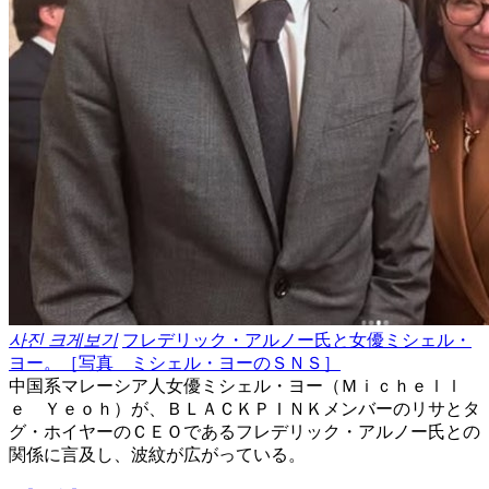
사진 크게보기
フレデリック・アルノー氏と女優ミシェル・
ヨー。［写真 ミシェル・ヨーのＳＮＳ］
中国系マレーシア人女優ミシェル・ヨー（Ｍｉｃｈｅｌｌ
ｅ Ｙｅｏｈ）が、ＢＬＡＣＫＰＩＮＫメンバーのリサとタ
グ・ホイヤーのＣＥＯであるフレデリック・アルノー氏との
関係に言及し、波紋が広がっている。