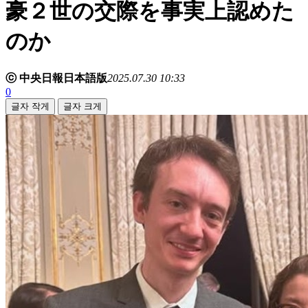
豪２世の交際を事実上認めた
のか
ⓒ 中央日報日本語版
2025.07.30 10:33
0
글자 작게
글자 크게