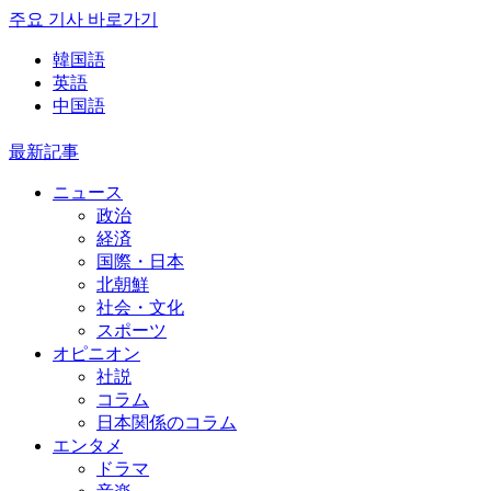
주요 기사 바로가기
韓国語
英語
中国語
最新記事
ニュース
政治
経済
国際・日本
北朝鮮
社会・文化
スポーツ
オピニオン
社説
コラム
日本関係のコラム
エンタメ
ドラマ