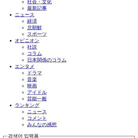
社会・文化
最新記事
ニュース
経済
北朝鮮
スポーツ
オピニオン
社説
コラム
日本関係のコラム
エンタメ
ドラマ
音楽
映画
アイドル
芸能一般
ランキング
ニュース
コメント
みんなの感想
검색어 입력폼