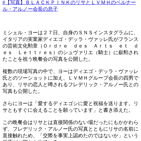
#【写真】ＢＬＡＣＫＰＩＮＫのリサとＬＶＭＨのベルナー
ル・アルノー会長の息子
ミシェル・ヨーは２７日、自身のＳＮＳインスタグラムに、
イタリアの実業家ディエゴ・デッラ・ヴァッレ氏がフランス
の芸術文化勲章（Ｏｒｄｒｅ ｄｅｓ Ａｒｔｓ ｅｔ ｄ
ｅｓ Ｌｅｔｔｒｅｓ）のシュヴァリエ（騎士）に叙勲され
たことを祝う晩餐会の写真を公開した。
複数の現場写真の中で、ヨーはディエゴ・デッラ・ヴァッレ
氏とのツーショットに加え、ＬＶＭＨグループ会長の四男で
あり、リサの恋人と噂されるフレデリック・アルノー氏との
写真も公開した。
さらにヨーは「愛するディエゴシに愛と祝福を送ります。リ
サともすぐに会えることを願っています」と書き添えた。
この晩餐会はリサとは直接関係のない場だったにもかかわら
ず、フレデリック・アルノー氏の写真とともにリサの名前に
直接触れため、「交際を事実上認めたのではないか」という