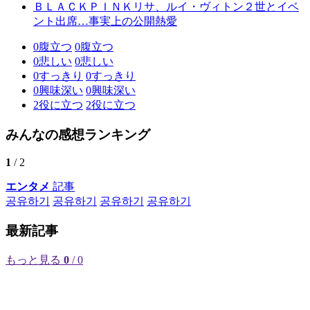
ＢＬＡＣＫＰＩＮＫリサ、ルイ・ヴィトン２世とイベ
ント出席…事実上の公開熱愛
0
腹立つ
0
腹立つ
0
悲しい
0
悲しい
0
すっきり
0
すっきり
0
興味深い
0
興味深い
2
役に立つ
2
役に立つ
みんなの感想ランキング
1
/ 2
エンタメ
記事
공유하기
공유하기
공유하기
공유하기
最新記事
もっと見る
0
/ 0