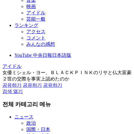
音楽
映画
アイドル
芸能一般
ランキング
アクセス
コメント
みんなの感想
YouTube 中央日報日本語版
アイドル
女優ミシェル・ヨー、ＢＬＡＣＫＰＩＮＫのリサと仏大富豪
２世の交際を事実上認めたのか
공유하기
공유하기
공유하기
검색 열기
전체 카테고리 메뉴
ニュース
政治
国際・日本