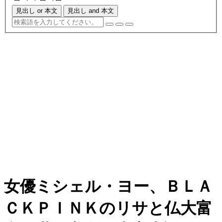
見出し or 本文
見出し and 本文
女優ミシェル・ヨー、ＢＬＡ
ＣＫＰＩＮＫのリサと仏大富