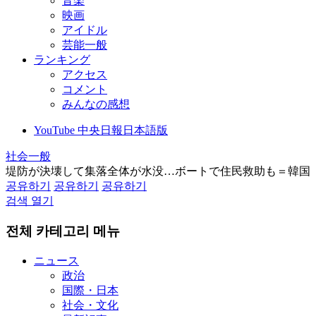
音楽
映画
アイドル
芸能一般
ランキング
アクセス
コメント
みんなの感想
YouTube 中央日報日本語版
社会一般
堤防が決壊して集落全体が水没…ボートで住民救助も＝韓国
공유하기
공유하기
공유하기
검색 열기
전체 카테고리 메뉴
ニュース
政治
国際・日本
社会・文化