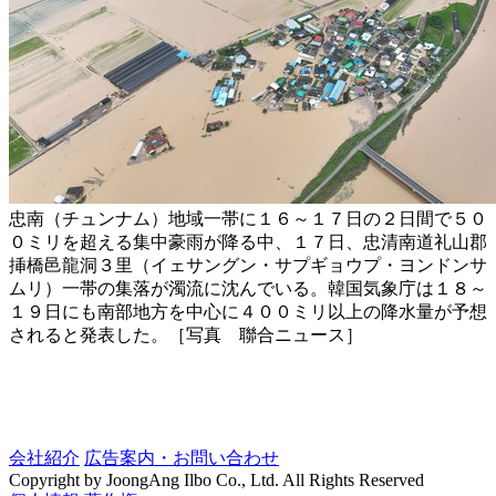
忠南（チュンナム）地域一帯に１６～１７日の２日間で５０
０ミリを超える集中豪雨が降る中、１７日、忠清南道礼山郡
挿橋邑龍洞３里（イェサングン・サプギョウプ・ヨンドンサ
ムリ）一帯の集落が濁流に沈んでいる。韓国気象庁は１８～
１９日にも南部地方を中心に４００ミリ以上の降水量が予想
されると発表した。［写真 聯合ニュース］
会社紹介
広告案内・お問い合わせ
Copyright by JoongAng Ilbo Co., Ltd. All Rights Reserved