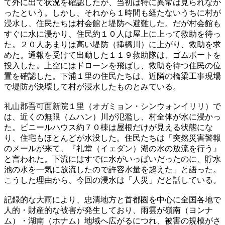
て外に出て状況を確認したが、当初は特に異常は見られなか
ったという。しかし、それから１時間も経たないうちに村が
浸水し、住民たちは村会館と堤防へ避難した。だが村会館も
すぐに水に浸かり、住民約１０人は屋上に上って救助を待っ
た。２０人あまりは高い堤防（挿橋川）に上がり、救助を求
めた。通報を受けて出動した１１９救助隊は、ゴムボートを
投入した。上空にはドローンを飛ばし、救助を待つ住民の位
置を確認した。下浦１里の住民たちは、近隣の橋梁工事現場
で堤防が決壊して村が浸水したものとみている。
礼山郡吾可面新院１里（オガミョン・シンウォンイリリ）で
は、近くの無限（ムハン）川が氾濫し、村全体が水に浸かっ
た。ビニールハウス約７０棟は屋根だけが見える状態にな
り、住宅もほとんどが水没した。住民たちは「突然災害警報
のメールが来て、『礼堂（イェダン）湖の水の放流を行う』
と言われた。下流にはすでに水がいっぱいだったのに、貯水
池の水を一気に放流したので許容水量を超えた」と語った。
こうした理由から、今回の浸水は「人災」だと話している。
記録的な大雨により、忠清地方と首都圏を中心に全国各地で
人的・財産的な被害が発生しており、雨雲が嶺南（ヨンナ
ム）・湖南（ホナム）地域へ広がるにつれ、被害の規模がさ