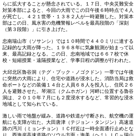
らに拡大することが懸念されている。１７日、中央災難安全
対策本部によると、今回の大雨でこの日午後６時時点で４人
が死亡し、４２１世帯・１３８２人が一時避難した。対策本
部はこの日、風水害の危機警報レベルを最高段階の「深刻
（第３段階）」に引き上げた。
忠南瑞山市（ソサンシ）では１０時間で４４０ミリに達する
記録的な大雨が降った。１９６８年に気象観測が始まって以
来、最高記録となる。この日、忠南地域では６６７校で休
校・短縮授業・遠隔授業など、学事日程の調整が行われた。
大邱北区魯谷洞（テグ・プック・ノゴクドン）一帯では午後
に突然の大雨により、住宅や道路が浸水した。消防当局は救
命ボートなどの装備１４台と人員６８人を投入し、住民２６
人を避難させた。琴湖江（クムホガン）河畔に位置する魯谷
洞は、２０１０年７月にも２度浸水するなど、常習的な浸水
地域として知られている。
激しい雨で地盤が緩み、道路や鉄道が寸断され、航空機の運
航にも支障が出た。大田唐津（テジョン・タンジン）高速道
路の沔川（ミョンチョン）ＩＣ付近は一時全面通行止めとな
り、西海岸高速道路のソウル方面・海美（ヘミ）ＩＣ～瑞山