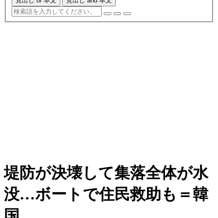
見出し or 本文
見出し and 本文
堤防が決壊して集落全体が水
没…ボートで住民救助も＝韓
国