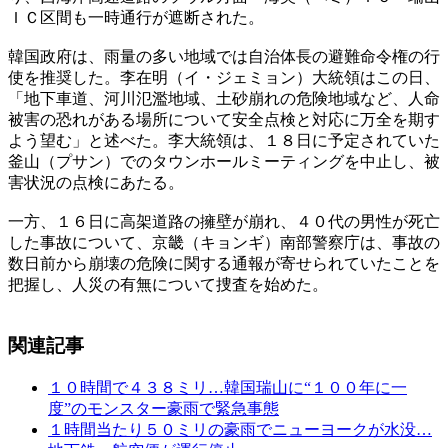
ＩＣ区間も一時通行が遮断された。
韓国政府は、雨量の多い地域では自治体長の避難命令権の行
使を推奨した。李在明（イ・ジェミョン）大統領はこの日、
「地下車道、河川氾濫地域、土砂崩れの危険地域など、人命
被害の恐れがある場所について安全点検と対応に万全を期す
よう望む」と述べた。李大統領は、１８日に予定されていた
釜山（プサン）でのタウンホールミーティングを中止し、被
害状況の点検にあたる。
一方、１６日に高架道路の擁壁が崩れ、４０代の男性が死亡
した事故について、京畿（キョンギ）南部警察庁は、事故の
数日前から崩壊の危険に関する通報が寄せられていたことを
把握し、人災の有無について捜査を始めた。
関連記事
１０時間で４３８ミリ…韓国瑞山に“１００年に一
度”のモンスター豪雨で緊急事態
１時間当たり５０ミリの豪雨でニューヨークが水没…