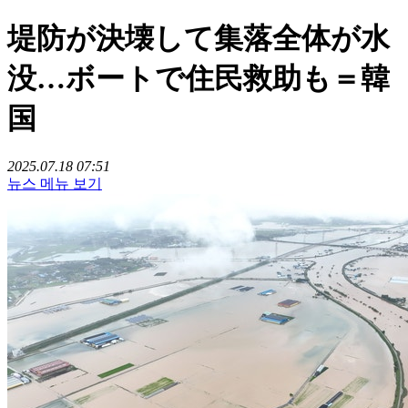
堤防が決壊して集落全体が水
没…ボートで住民救助も＝韓
国
2025.07.18 07:51
뉴스 메뉴 보기