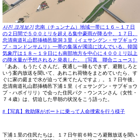
사진 크게보기
忠南（チュンナム）地域一帯に１６～１７日
の２日間で５００ミリを超える集中豪雨が降る中、１７日、
忠清南道礼山郡挿橋邑龍洞３里（イェサングン・サプギョウ
プ・ヨンドンサムリ）一帯の集落が濁流に沈んでいる。韓国
気象庁は１８～１９日にも南部地方を中心に４００ミリ以上
の降水量が予想されると発表した。［写真 聯合ニュース］
「ああ、もうたくさんだ。夜通し一睡もできず、避難しろと
いう案内放送を聞いて、あれこれ荷物をまとめていたら、す
ぐに家の庭まで水が迫って来てたんですよ」。１７日午後、
忠清南道礼山郡挿橋邑下浦１里（イェサングン・サプギョウ
プ・ハポイリリ）で会った住民パク・ウンスンさん（女性・
７４歳）は、切迫した早朝の状況をこう語った。
#【写真】救助隊がボートに乗って人命捜索を行う様子
下浦１里の住民たちは、１７日午前６時ごろ避難放送を聞い