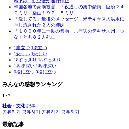
地下鉄・航空便が運行停止
韓国各地で豪雨被害…「夜通しの集中豪雨」巨済２４
２ミリ・釜山１９２．５ミリ
「愛してる」最後のメッセージ…米テキサス大洪水に
押し流された２人の姉妹
「１０００年に一度の暴雨」…痛哭のテキサス州、少
なくとも８２人死亡
1
腹立つ
1
腹立つ
1
悲しい
1
悲しい
18
すっきり
18
すっきり
1
興味深い
1
興味深い
0
役に立つ
0
役に立つ
みんなの感想ランキング
1
/ 2
社会・文化
記事
공유하기
공유하기
공유하기
공유하기
最新記事