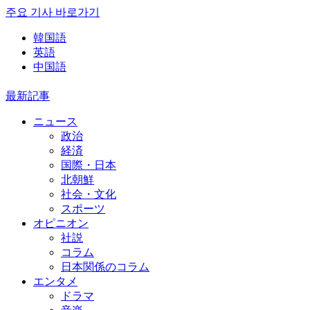
주요 기사 바로가기
韓国語
英語
中国語
最新記事
ニュース
政治
経済
国際・日本
北朝鮮
社会・文化
スポーツ
オピニオン
社説
コラム
日本関係のコラム
エンタメ
ドラマ