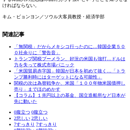
ければならない。
キム・ビョンヨン／ソウル大客員教授・経済学部
関連記事
「無関税」だからメキシコ行ったのに…韓国企業５０
０社余りに「警告音」
トランプ関税ブーメラン、好況の米国も強打…ドルは
力を失って株式市場パニック
「米国貿易赤字国」韓国が日本を初めて抜く…「トラ
ンプ勝利時にはターゲットになる可能性」
関税の次は為替戦争か、米国「１００年物米国債押し
売り」までほのめかす
【コラム】１兆円以上の基金、国立造船所など日本が
先に動いた
0
腹立つ
0
腹立つ
2
悲しい
2
悲しい
7
すっきり
7
すっきり