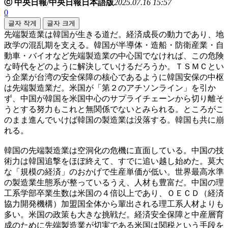
ⓒ 中央日報/中央日報日本語版
2025.07.16 15:57
0
글자 작게
글자 크게
先端製造業は韓国が生きる道だ。経済成長の動力であり、地
政学の混乱期を支える。韓国が半導体・造船・防衛産業・自
動車・バイオなど先端製造業の中心国でなければ、この危険
な時代をどのように解決していけるだろうか。ＴＳＭＣとい
う企業が台湾の安全保障の核心であるように韓国安保の中枢
は先端製造業だ。米国が「第２のアチソンライン」を引か
ず、中国が韓国を米国中心のサプライチェーンから切り離そ
うとする努力もこれと無関係でないとみられる。ところがこ
のまま進んでいけば韓国の製造業は没落する。韓国も共に崩
れる。
韓国の先端製造業は空洞化の危機に直面している。中国の技
術力は韓国追撃をほぼ終えて、すでに追い越し始めた。莫大
な「規模の経済」のおかげで生産単価が低い。世界最高水準
の製造業生態系が整っているうえ、人材も豊富だ。中国の理
工系学部卒業生数は米国の４倍以上であり、ＯＥＣＤ（経済
協力開発機構）加盟国全体から輩出される理工系人材よりも
多い。米国の政策も大きな挑戦だ。経済安全保障と中産層育
成のために先端製造業が切実である米国は関税という手段を