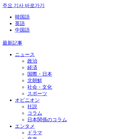
주요 기사 바로가기
韓国語
英語
中国語
最新記事
ニュース
政治
経済
国際・日本
北朝鮮
社会・文化
スポーツ
オピニオン
社説
コラム
日本関係のコラム
エンタメ
ドラマ