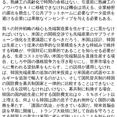
る。熟練工の高齢化で時間の余裕はない。引退前に熟練工の
ノウハウをＡＩに移植できなければ機会は消える。企業秘密
の露出を懸念して公共プラットホームに必要なデータ提供を
避ける企業には果敢なインセンティブを与える必要もある。
我々の対外戦略の核心も先端製造業を生かすことに置かなけ
ればいけない。米国との関税交渉でも先端産業のサプライチ
ェーン強化を主要議題にするべきだろう。米国は設計、韓国
は生産という従来の効率的な分業構造を大きな枠組みで維持
する戦略が、中国対応に効果的であることを知らせる必要が
ある。生産コストがが高い米国が先端製品を直接生産する場
合、むしろ中国の価格競争力を浮き彫りにし、世界市場をさ
らに奪われる逆効果をもたらす。この説得が通用しなけれ
ば、韓国先端産業の追加の対米投資より米国産の武器やエネ
ルギーを追加で輸入するのがよい。そして国民皆兵制の韓国
の国防費を募兵制国家と一律的に比較することはできないと
いう点を説明しなければいけない。募兵制に転換する場合、
韓国の国内総生産に対する国防費支出は０．５％ポイント以
上増える。何よりも韓国は誰の息子であれ例外なく国防の義
務を果たす、「護国の気迫」が生きている国だ。韓米首脳会
談を早期に開催し、トランプ大統領に対して自由を守ろうと
する韓国人の意志は米国に劣らず強いということを知らせな