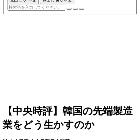
見出し or 本文
見出し and 本文
【中央時評】韓国の先端製造
業をどう生かすのか