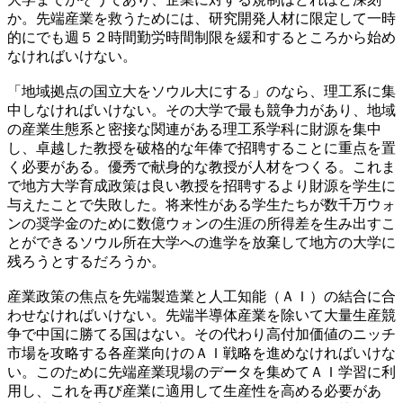
か。先端産業を救うためには、研究開発人材に限定して一時
的にでも週５２時間勤労時間制限を緩和するところから始め
なければいけない。
「地域拠点の国立大をソウル大にする」のなら、理工系に集
中しなければいけない。その大学で最も競争力があり、地域
の産業生態系と密接な関連がある理工系学科に財源を集中
し、卓越した教授を破格的な年俸で招聘することに重点を置
く必要がある。優秀で献身的な教授が人材をつくる。これま
で地方大学育成政策は良い教授を招聘するより財源を学生に
与えたことで失敗した。将来性がある学生たちが数千万ウォ
ンの奨学金のために数億ウォンの生涯の所得差を生み出すこ
とができるソウル所在大学への進学を放棄して地方の大学に
残ろうとするだろうか。
産業政策の焦点を先端製造業と人工知能（ＡＩ）の結合に合
わせなければいけない。先端半導体産業を除いて大量生産競
争で中国に勝てる国はない。その代わり高付加価値のニッチ
市場を攻略する各産業向けのＡＩ戦略を進めなければいけな
い。このために先端産業現場のデータを集めてＡＩ学習に利
用し、これを再び産業に適用して生産性を高める必要があ