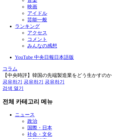
音楽
映画
アイドル
芸能一般
ランキング
アクセス
コメント
みんなの感想
YouTube 中央日報日本語版
コラム
【中央時評】韓国の先端製造業をどう生かすのか
공유하기
공유하기
공유하기
검색 열기
전체 카테고리 메뉴
ニュース
政治
国際・日本
社会・文化