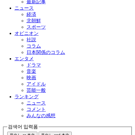
最新記事
ニュース
経済
北朝鮮
スポーツ
オピニオン
社説
コラム
日本関係のコラム
エンタメ
ドラマ
音楽
映画
アイドル
芸能一般
ランキング
ニュース
コメント
みんなの感想
검색어 입력폼