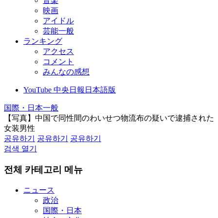
音楽
映画
アイドル
芸能一般
ランキング
アクセス
コメント
みんなの感想
YouTube 中央日報日本語版
国際・日本一般
【写真】中国で同性間のわいせつ物流布の疑いで逮捕された
女装男性
공유하기
공유하기
공유하기
검색 열기
전체 카테고리 메뉴
ニュース
政治
国際・日本