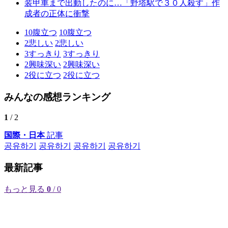
装甲車まで出動したのに…「野塔駅で３０人殺す」作
成者の正体に衝撃
10
腹立つ
10
腹立つ
2
悲しい
2
悲しい
3
すっきり
3
すっきり
2
興味深い
2
興味深い
2
役に立つ
2
役に立つ
みんなの感想ランキング
1
/ 2
国際・日本
記事
공유하기
공유하기
공유하기
공유하기
最新記事
もっと見る
0
/ 0