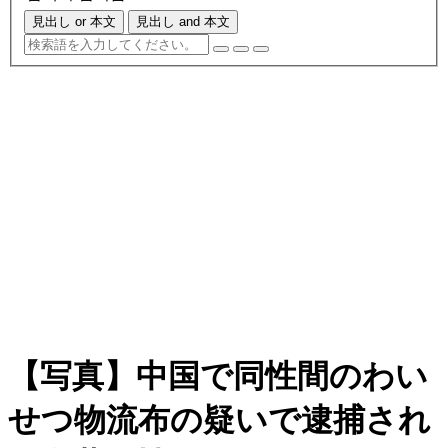
見出し or 本文
見出し and 本文
【写真】中国で同性間のわい
せつ物流布の疑いで逮捕され