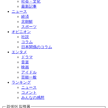
社会・文化
最新記事
ニュース
経済
北朝鮮
スポーツ
オピニオン
社説
コラム
日本関係のコラム
エンタメ
ドラマ
音楽
映画
アイドル
芸能一般
ランキング
ニュース
コメント
みんなの感想
검색어 입력폼