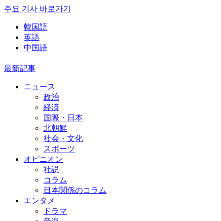
주요 기사 바로가기
韓国語
英語
中国語
最新記事
ニュース
政治
経済
国際・日本
北朝鮮
社会・文化
スポーツ
オピニオン
社説
コラム
日本関係のコラム
エンタメ
ドラマ