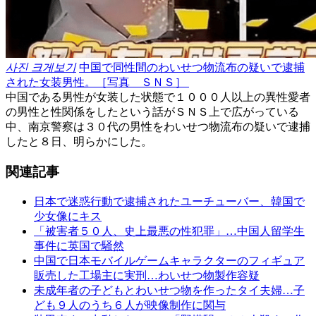
사진 크게보기
中国で同性間のわいせつ物流布の疑いで逮捕
された女装男性。［写真 ＳＮＳ］ ​
中国である男性が女装した状態で１０００人以上の異性愛者
の男性と性関係をしたという話がＳＮＳ上で広がっている
中、南京警察は３０代の男性をわいせつ物流布の疑いで逮捕
したと８日、明らかにした。​
関連記事
日本で迷惑行動で逮捕されたユーチューバー、韓国で
少女像にキス
「被害者５０人、史上最悪の性犯罪」…中国人留学生
事件に英国で騒然
中国で日本モバイルゲームキャラクターのフィギュア
販売した工場主に実刑…わいせつ物製作容疑
未成年者の子どもとわいせつ物を作ったタイ夫婦…子
ども９人のうち６人が映像制作に関与