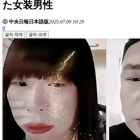
た女装男性
ⓒ 中央日報日本語版
2025.07.09 10:29
0
글자 작게
글자 크게