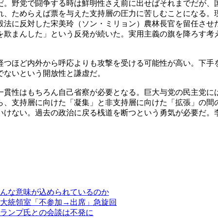
だ。野党で闘争する時は鮮明性さえ前に出せばそれまでだが、
れ、ためらえば票を与えた支持層の圧力に苦しむことになる。
穀法に反対した宋美玲（ソン・ミリョン）農林長官を留任させ
を欺まんした」という反発が続いた。実用主義の旗を降ろす考
経つほど内外から呼応よりも攻撃を受ける可能性が高い。下手
でないという開放性と謙虚だ。
一貫性はもちろん自己省察が必要となる。巨大与党の民主党に
ら、支持層に向けた「凝集」と非支持層に向けた「拡張」の間
いけない。過去の政治に戻る桟道を断つという勇気が必要だ。
。
んな意味が込められているのか
大統領室「不参加→出席」急旋回
ランプ氏との会談は不発に