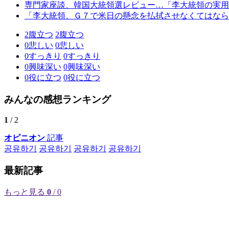
専門家座談、韓国大統領選レビュー…「李大統領の実用
「李大統領、Ｇ７で米日の懸念を払拭させなくてはなら
2
腹立つ
2
腹立つ
0
悲しい
0
悲しい
0
すっきり
0
すっきり
0
興味深い
0
興味深い
0
役に立つ
0
役に立つ
みんなの感想ランキング
1
/ 2
オピニオン
記事
공유하기
공유하기
공유하기
공유하기
最新記事
もっと見る
0
/ 0