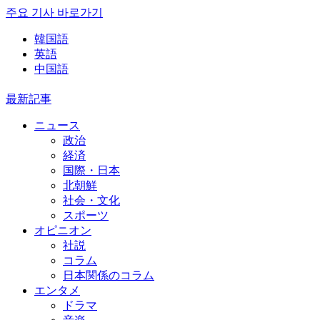
주요 기사 바로가기
韓国語
英語
中国語
最新記事
ニュース
政治
経済
国際・日本
北朝鮮
社会・文化
スポーツ
オピニオン
社説
コラム
日本関係のコラム
エンタメ
ドラマ