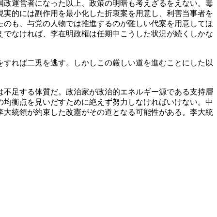
国政運営者になった以上、政策の明暗も考えざるをえない。毒
現実的には副作用を最小化した折衷案を用意し、利害当事者を
たのも、与党の人物では推進するのが難しい代案を用意してほ
えでなければ、李在明政権は任期中こうした状況が続くしかな
をすれば二兎を逃す。しかしこの厳しい道を進むことにした以
は不足する体質だ。政治家が政治的エネルギー源である支持層
の均衡点を見いだすために絶えず努力しなければいけない。中
李大統領が約束した改憲がその道となる可能性がある。李大統