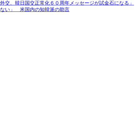
外交、韓日国交正常化６０周年メッセージが試金石になる」
ない」 米国内の知韓派の助言