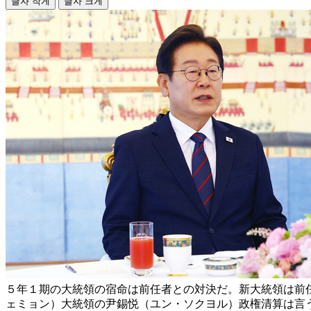
글자 작게
글자 크게
５年１期の大統領の宿命は前任者との対決だ。新大統領は前
ェミョン）大統領の尹錫悦（ユン・ソクヨル）政権清算は言