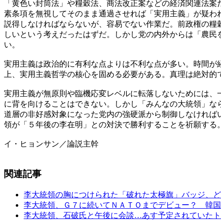
「黄色い封筒法」や糧穀法、商法改正案などの経済関連法案
素条項を無視してそのまま通過させれば「実用主義」が疑わ
説得しなければならないが、容易でない作業だ。前政権の糧
しいという考えだったはずだ。しかし党の内外からは「農民
い。
実用主義は政治的に有利な点よりは不利な点が多い。時間が
上、実用主義哲学の核心を固める必要がある。真理は絶対的
実用主義が無原則や臨機応変レベルに転落しないためには、
に背を向けることはできない。しかし「みんなの大統領」な
道層の非好感対象になった党内の強硬派から制御しなければ
領が「５年後の李在明」との対決で勝利することを祈願する
イ・ヒョンサン／論説主幹
関連記事
李大統領の胸につけられた「破れた太極旗」バッジ、ど
李大統領、Ｇ７に続いてＮＡＴＯまでデビュー？ 韓国
李大統領、石破氏と午後に会談…あす予定されていたト