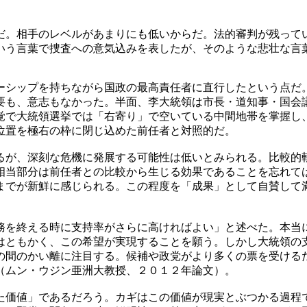
だ。相手のレベルがあまりにも低いからだ。法的審判が残って
いう言葉で捜査への意気込みを表したが、そのような悲壮な言
ーシップを持ちながら国政の最高責任者に直行したという点だ
要も、意志もなかった。半面、李大統領は市長・道知事・国会
覚で大統領選挙では「右寄り」で空いている中間地帯を掌握し
位置を極右の枠に閉じ込めた前任者と対照的だ。
るが、深刻な危機に発展する可能性は低いとみられる。比較的
相当部分は前任者との比較から生じる効果であることを忘れて
までが新鮮に感じられる。この程度を「成果」として自賛して
務を終える時に支持率がさらに高ければよい」と述べた。本当
はともかく、この希望が実現することを願う。しかし大統領の
の間のかい離に注目する。候補や政党がより多くの票を受ける
（ムン・ウジン亜洲大教授、２０１２年論文）。
た価値」であるだろう。カギはこの価値が現実とぶつかる過程