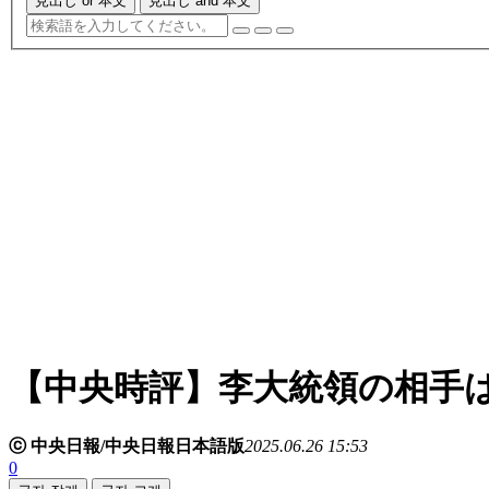
見出し or 本文
見出し and 本文
【中央時評】李大統領の相手
ⓒ 中央日報/中央日報日本語版
2025.06.26 15:53
0