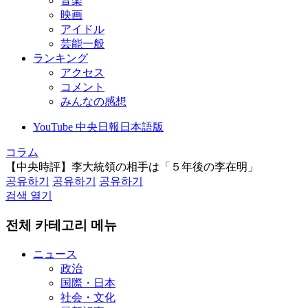
音楽
映画
アイドル
芸能一般
ランキング
アクセス
コメント
みんなの感想
YouTube 中央日報日本語版
コラム
【中央時評】李大統領の相手は「５年後の李在明」
공유하기
공유하기
공유하기
검색 열기
전체 카테고리 메뉴
ニュース
政治
国際・日本
社会・文化