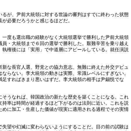
いるが、尹前大統領に対する世論の審判はすでに終わった状態
葉が必要だろうかと感じるほどだ。
。一度も選出職の経験がなく大統領選挙で勝利した尹前大統領
議員・大統領まで６回の選挙で勝利した。艱難辛苦を乗り越え
、執権後には「実用」で中道層にアピールしている。就任演説
斬新な長官人選、野党との協力意志、無難に終えた外交デビュ
はならない。李大統領の動きは実際、常識レベルにすぎない。
満足すればきまり悪いはずだ。李大統領の相手は尹錫悦でな
にそうなれば、韓国政治の新たな歴史を築くことになる。これ
支持率は時間が経過するほど下がるのは法則に近い。これを説
ために加工・生産した価値が現実に適用される過程でその実情
で失望や幻滅に変わらないようにすることだ。目の前の試験は