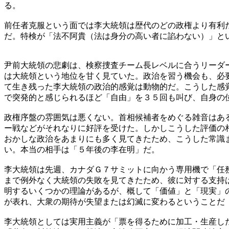
る。
前任者克服という面では李大統領は歴代のどの政権より有利
だ。特検が「法不阿貴（法は身分の高い者に諂わない）」と
尹前大統領の悲劇は、検察捜査チーム長レベルに合うリーダ
は大統領という地位を甘く見ていた。政治を習う機会も、必
て生き残った李大統領の政治的感覚は動物的だ。こうした感
で突発的と感じられるほど「自由」を３５回も叫び、自身の
政権序盤の雰囲気は悪くない。首相候補者をめぐる雑音はあ
ー戦などがそれなりに好評を受けた。しかしこうした評価の
おかしな政治をあまりにも多く見てきたため、こうした常識
い。本当の相手は「５年後の李在明」だ。
李大統領は先週、カナダＧ７サミットに向かう専用機で「任
まで例外なく大統領の失敗を見てきたため、彼に対する支持
明するいくつかの理論があるが、概して「価値」と「現実」
が表れ、大衆の期待が失望または幻滅に変わるということだ
李大統領としては実用主義が「票を得るために加工・生産し