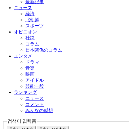
最新記事
ニュース
経済
北朝鮮
スポーツ
オピニオン
社説
コラム
日本関係のコラム
エンタメ
ドラマ
音楽
映画
アイドル
芸能一般
ランキング
ニュース
コメント
みんなの感想
검색어 입력폼