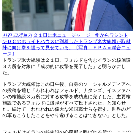
사진 크게보기
２１日に米ニュージャージー州からワシント
ンＤＣのホワイトハウスに到着したトランプ米大統領が取材
陣に向け拳を握って見せている。〔写真 ＥＰＡ＝聯合ニュ
ース〕
トランプ米大統領は２１日、フォルドを含むイランの核施設
３カ所を対象に「成功的に攻撃を完了した」と明らかにし
た。
トランプ大統領はこの日午後、自身のソーシャルメディアへ
の投稿を通じ「われわれはフォルド、ナタンズ、イスファハ
ンの核施設３カ所に対する攻撃を成功裏に完了した。主要核
施設であるフォルドに爆弾がすべて投下された」と知らせ
た。続けて「われわれの偉大な米国戦士らを祝す。世界のど
の軍もこうしたことをやり遂げることはできない」とした。
フォルドはイランの核施設の心臓部と呼ばれる所で、ここで