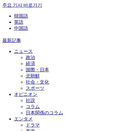
주요 기사 바로가기
韓国語
英語
中国語
最新記事
ニュース
政治
経済
国際・日本
北朝鮮
社会・文化
スポーツ
オピニオン
社説
コラム
日本関係のコラム
エンタメ
ドラマ