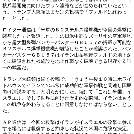
核兵器開発に向けたウラン濃縮などが進められていたとい
う。トランプ大統領はまた別の投稿で「フォルドは終わっ
た」とした。
ロイター通信は「米軍のＢ２ステルス爆撃機が今回の爆撃に
関与した」と報道した。この日米中部ミズーリ州の空軍基地
から超大型爆弾バンカーバスターＧＢＵ５７の搭載が可能な
Ｂ２ステルス爆撃機数機が離陸したことが確認された。バン
カーバスターＧＢＵ５７はイラン山岳地帯フォルドの地下深
くに建設された核施設を地上作戦なく破壊できる現存する唯
一の武器だ。
トランプ大統領は続く投稿で、「きょう午後１０時にホワイ
トハウスでイランでの非常に成功的な軍事作戦と関連し国民
向け演説をする」と明らかにした。続けて「これは米国、イ
スラエル、そして世界に向けた歴史的な瞬間。イランはもう
この戦争を終わらせることに同意しなければならない」とし
た。
ＡＰ通信は「今回の攻撃はイランがイスラエルの攻撃に参加
する場合には報復すると約束した状況で米国に危険な決定。