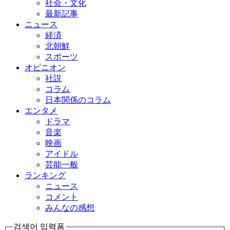
社会・文化
最新記事
ニュース
経済
北朝鮮
スポーツ
オピニオン
社説
コラム
日本関係のコラム
エンタメ
ドラマ
音楽
映画
アイドル
芸能一般
ランキング
ニュース
コメント
みんなの感想
검색어 입력폼