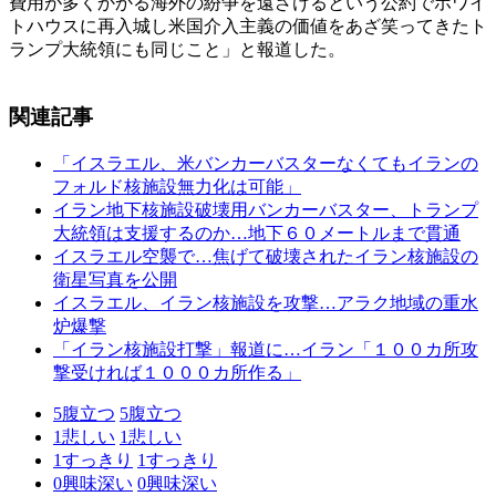
費用が多くかかる海外の紛争を遠ざけるという公約でホワイ
トハウスに再入城し米国介入主義の価値をあざ笑ってきたト
ランプ大統領にも同じこと」と報道した。
関連記事
「イスラエル、米バンカーバスターなくてもイランの
フォルド核施設無力化は可能」
イラン地下核施設破壊用バンカーバスター、トランプ
大統領は支援するのか…地下６０メートルまで貫通
イスラエル空襲で…焦げて破壊されたイラン核施設の
衛星写真を公開
イスラエル、イラン核施設を攻撃…アラク地域の重水
炉爆撃
「イラン核施設打撃」報道に…イラン「１００カ所攻
撃受ければ１０００カ所作る」
5
腹立つ
5
腹立つ
1
悲しい
1
悲しい
1
すっきり
1
すっきり
0
興味深い
0
興味深い