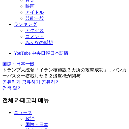
音楽
映画
アイドル
芸能一般
ランキング
アクセス
コメント
みんなの感想
YouTube 中央日報日本語版
国際・日本一般
トランプ大統領「イラン核施設３カ所の攻撃成功」…バンカ
ーバスター搭載したＢ２爆撃機が関与
공유하기
공유하기
공유하기
검색 열기
전체 카테고리 메뉴
ニュース
政治
国際・日本