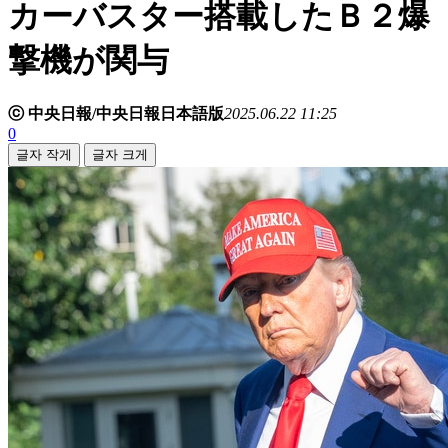
カーバスター搭載したＢ２爆
撃機が関与
ⓒ 中央日報/中央日報日本語版
2025.06.22 11:25
0
글자 작게
글자 크게