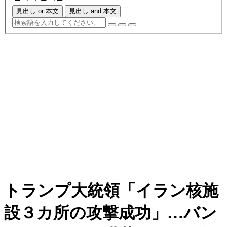
見出し or 本文
見出し and 本文
トランプ大統領「イラン核施
設３カ所の攻撃成功」…バン