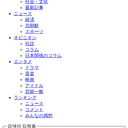
社会・文化
最新記事
ニュース
経済
北朝鮮
スポーツ
オピニオン
社説
コラム
日本関係のコラム
エンタメ
ドラマ
音楽
映画
アイドル
芸能一般
ランキング
ニュース
コメント
みんなの感想
검색어 입력폼