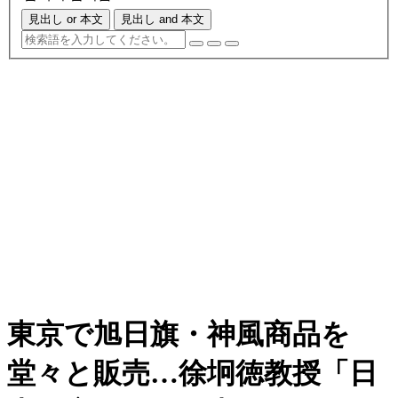
見出し or 本文
見出し and 本文
東京で旭日旗・神風商品を
堂々と販売…徐坰徳教授「日