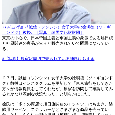
사진 크게보기
誠信（ソンシン）女子大学の徐坰徳（ソ・ギ
ョンドク）教授。［写真 韓国文化財財団］
東京の中心で、日本帝国主義と軍国主義の象徴である旭日旗
と神風関連の商品が堂々と販売されていて問題になってい
る。
#【写真】原宿駅周辺で売られている神風はちまき
２７日、誠信（ソンシン）女子大学の徐坰徳（ソ・ギョンド
ク）教授はインスタグラムを更新して「東京旅行をしてきた
方々が情報提供をしてくれたが、原宿を訪問して確認してみ
るとかなり深刻な状況だった」と明らかにした。
徐氏は「多くの商店で旭日旗関連のＴシャツ、はちまき、装
飾用ワッペン、ステッカーなどさまざまな商品を売ってい
た」とし「さらに大型の旭日（模様）旗まで販売していた」