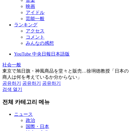
音楽
映画
アイドル
芸能一般
ランキング
アクセス
コメント
みんなの感想
YouTube 中央日報日本語版
社会一般
東京で旭日旗・神風商品を堂々と販売…徐坰徳教授「日本の
商人は何を考えているか分からない」
공유하기
공유하기
공유하기
검색 열기
전체 카테고리 메뉴
ニュース
政治
国際・日本