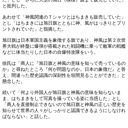
と批判した。
あわせて「神風関連のＴシャツとはちまきも販売していた」
とし「はちまきには旭日旗とともに神、風がはっきりとプリ
ントされていた」と指摘した。
旭日旗は日本軍国主義を象徴する旗であり、神風は第２次世
界大戦が終盤に爆弾が搭載された戦闘機に乗って敵軍の戦艦
などに体当たりした日本の自爆特攻隊をいう。
徐氏は「商人に『旭日旗と神風の意味を知って売っているの
か』と尋ねたところ『何が問題なのか。日本の象徴だ』と答
え、間違った歴史認識の深刻性を垣間見ることができた」と
懸念した。
続いて「何より外国人が旭日旗と神風の意味を知らないま
ま、はちまきをして写真を撮っている姿に当惑した」とし
「商人を直接制止できないので旭日旗と神風の正しい歴史を
知らせて世界の人々がしっかりと認識できるようにしなけれ
ばならない」と話した。