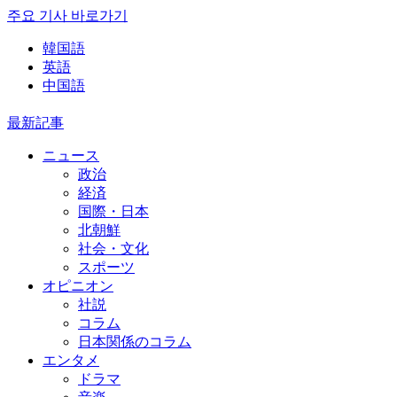
주요 기사 바로가기
韓国語
英語
中国語
最新記事
ニュース
政治
経済
国際・日本
北朝鮮
社会・文化
スポーツ
オピニオン
社説
コラム
日本関係のコラム
エンタメ
ドラマ