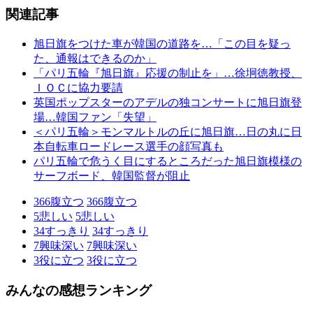
関連記事
旭日旗をつけた車が韓国の道路を…「この目を疑っ
た、通報はできるのか」
「パリ五輪『旭日旗』応援の制止を」…徐坰徳教授、
ＩＯＣに協力要請
英国ポップスターのアデルの独コンサートに旭日旗登
場…韓国ファン「失望」
＜パリ五輪＞モンマルトルの丘に旭日旗…日の丸に日
本自転車ロードレース選手の顔写真も
パリ五輪で危うく目にするところだった旭日旗模様の
サーフボード、韓国監督が阻止
366
腹立つ
366
腹立つ
5
悲しい
5
悲しい
34
すっきり
34
すっきり
7
興味深い
7
興味深い
3
役に立つ
3
役に立つ
みんなの感想ランキング