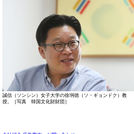
誠信（ソンシン）女子大学の徐坰徳（ソ・ギョンドク）教
授。［写真 韓国文化財財団］