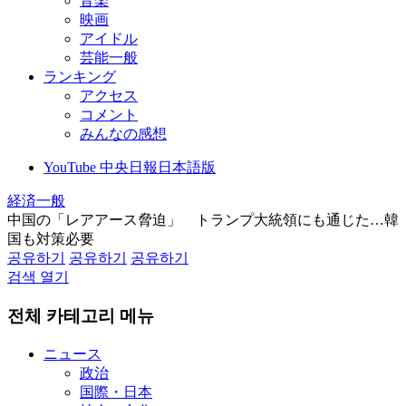
音楽
映画
アイドル
芸能一般
ランキング
アクセス
コメント
みんなの感想
YouTube 中央日報日本語版
経済一般
中国の「レアアース脅迫」 トランプ大統領にも通じた…韓
国も対策必要
공유하기
공유하기
공유하기
검색 열기
전체 카테고리 메뉴
ニュース
政治
国際・日本