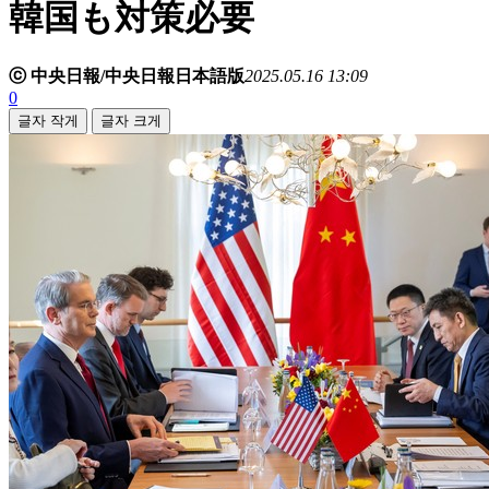
韓国も対策必要
ⓒ 中央日報/中央日報日本語版
2025.05.16 13:09
0
글자 작게
글자 크게