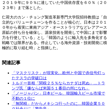
２０１９年に９０％に達していた中国依存度を６０％（２０
２３年）まで落とした。
仁荷大のカン・チョング製造革新専門大学院招待教授は「自
立的なバリューチェーンを作ることが核心だ。日本は２０１
０年から着実に東南アジア・オーストラリアなどレアアース
原鉱の持ち分を確保し、源泉技術を開発して中国にまで影響
力を行使している」とし「韓国のように輸入先を多角化する
戦略では限界がある。停止している海外資源・技術開発に積
極的に取り組む時」と指摘した。
関連記事
「マスクリスク」が現実化…欧州と中国で赤信号灯っ
たテスラの突破口は
トルドー首相「関税２５％ならカナダは死ぬ」…トラ
ンプ氏「嫌ならば米国５１番目の州になれ」
「ノージャパン」日本ビール、韓国輸入ビール市場で
不動の１位に
「無関税」だからメキシコ行ったのに…韓国企業５０
０社余りに「警告音」