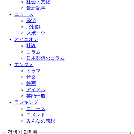
社会・文化
最新記事
ニュース
経済
北朝鮮
スポーツ
オピニオン
社説
コラム
日本関係のコラム
エンタメ
ドラマ
音楽
映画
アイドル
芸能一般
ランキング
ニュース
コメント
みんなの感想
검색어 입력폼