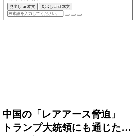
見出し or 本文
見出し and 本文
中国の「レアアース脅迫」
トランプ大統領にも通じた…