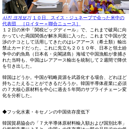
사진 크게보기
１０日、スイス・ジュネーブで会った米中の
代表団 ［ロイター＝聯合ニュース］
１２日の米中「関税ビッグディール」で、これまで破局に向
かっていた両国関係が解氷局面に入った。これまで中国が交
渉のテコとして活用してきたのはレアアース（希土類）輸出
禁止カードだった。これに先立ち２０１０年、日本と領土紛
争中の釣魚島（日本名・尖閣諸島）海域で中国漁船が拿捕さ
れた当時も、中国はレアアース輸出を統制して２週間で降伏
を引き出した。
韓国はどうか。中国が戦略資源を武器化する場合、どれほど
持ちこたえることができるだろうか。韓国半導体産業に必須
の７大核心原材料を中心に過去５年間のサプライチェーン変
化を分析した。
◆フッ化水素・キセノンの中国依存度低下
韓国貿易協会の「７大半導体原材料輸入額および国別比率」