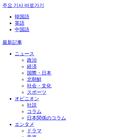
주요 기사 바로가기
韓国語
英語
中国語
最新記事
ニュース
政治
経済
国際・日本
北朝鮮
社会・文化
スポーツ
オピニオン
社説
コラム
日本関係のコラム
エンタメ
ドラマ