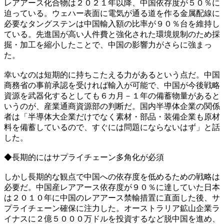
レアアース化合物は２０２１年以降、中国依存度が５０％に
迫っている。ウェハー表面に電気が通る道を作る金属配線に
必要なタングステンは中国輸入額の比率が９０％台を維持し
ている。先進国が高い人件費と強化された環境規制のため採
掘・加工を縮小したことで、中国の影響力がさらに強まっ
た。
幸いなのは短期的に持ちこたえる力があるという点だ。中国
商務省の事前承認を受ければ輸入が可能で、中国が今後戦略
資源を武器化するとしても６カ月－１年の備蓄物量があると
いうのが、産業通商資源部の判断だ。国内半導体企業の関係
者は「半導体大企業だけでなく素材・部品・装備企業も原材
料を備蓄しているので、すぐには問題にならないはず」と話
した。
◆長期的にはサプライチェーン多角化が必須
しかし長期的な観点で中国への依存度を低めるための戦略は
必要だ。中国産レアアース依存度が９０％に達していた日本
は２０１０年に中国のレアアース禁輸措置に直面した後、サ
プライチェーン確保に注力した。オーストラリア鉱山企業ラ
イナスに２億５０００万ドルを投資するなど脱中国を進め、