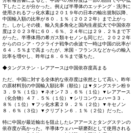
分析報告書によると、中国への依存度は一部の品目でやや低
下したことが分かった。例えば半導体のエッチング・洗浄に
使用されるフッ化水素は２０１９年の日本の輸出規制以降、
中国輸入額の比率が８０．１％（２０２２年）まで上がっ
た。しかしその後、輸入先多角化と国内生産拡大で中国依存
度は２０２３年に６０．６％、２４年には２９．２％まで下
がった。半導体用の希ガス類キセノンも同じだ。２０２２年
からのロシア・ウクライナ戦争の余波で一時は中国の比率が
６４．５％まで高まったが、米国・フランスなどからの輸入
比率を増やし、昨年は８．６％まで落ちた。
◆タングステン・レアアースは中国依存度高まる
ただ、中国に対する全体的な依存度は依然として高い。昨年
の原材料別の中国輸入額比率（順位）は▼タングステン粉９
３．９％（１位）▼ネオン７３．６％（１位）▼レアアース
（化合物）４７．５％（１位）▼シリコンウェハー３３．
８％（１位）▼フッ化水素２９．２％（２位）▼キセノン
８．６％（３位）▼クリプトン６．１％（２位）だった。
特に中国が最近輸出を阻止したレアアースとタングステンの
依存度が高かった。半導体ウェハー研磨剤として使用される