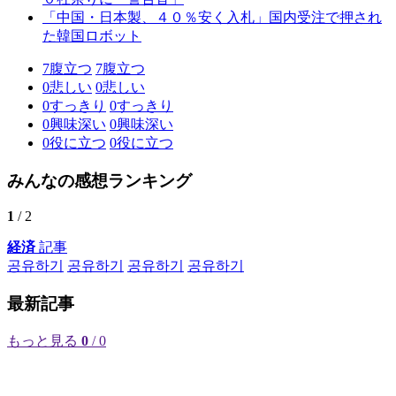
「中国・日本製、４０％安く入札」国内受注で押され
た韓国ロボット
7
腹立つ
7
腹立つ
0
悲しい
0
悲しい
0
すっきり
0
すっきり
0
興味深い
0
興味深い
0
役に立つ
0
役に立つ
みんなの感想ランキング
1
/ 2
経済
記事
공유하기
공유하기
공유하기
공유하기
最新記事
もっと見る
0
/ 0