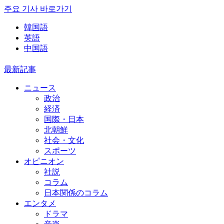
주요 기사 바로가기
韓国語
英語
中国語
最新記事
ニュース
政治
経済
国際・日本
北朝鮮
社会・文化
スポーツ
オピニオン
社説
コラム
日本関係のコラム
エンタメ
ドラマ