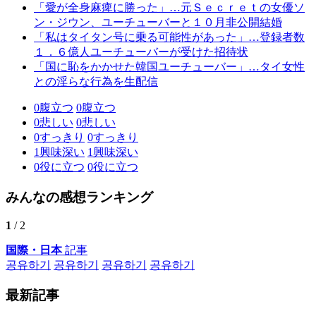
「愛が全身麻痺に勝った」…元Ｓｅｃｒｅｔの女優ソ
ン・ジウン、ユーチューバーと１０月非公開結婚
「私はタイタン号に乗る可能性があった」…登録者数
１．６億人ユーチューバーが受けた招待状
「国に恥をかかせた韓国ユーチューバー」…タイ女性
との淫らな行為を生配信
0
腹立つ
0
腹立つ
0
悲しい
0
悲しい
0
すっきり
0
すっきり
1
興味深い
1
興味深い
0
役に立つ
0
役に立つ
みんなの感想ランキング
1
/ 2
国際・日本
記事
공유하기
공유하기
공유하기
공유하기
最新記事