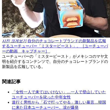
사진 크게보기
自分のチョコレートブランドの新製品を広報
するユーチューバー「ミスタービースト」。［ユーチューバ
ーの動画 キャプチャー］ ​
ユーチューバーの「ミスタービースト」がメキシコのマヤ文
明を紹介するコンテンツで、自分のチョコレートブランドの
新製品を広報している。
関連記事
「女性一人で来てはいけない」…一人で登山していた
ユーチューバーを叱った中年女性
道行く男性から「石で打ってやる」激しい暴言…韓国
に来た日本ユーチューバー、涙が爆発