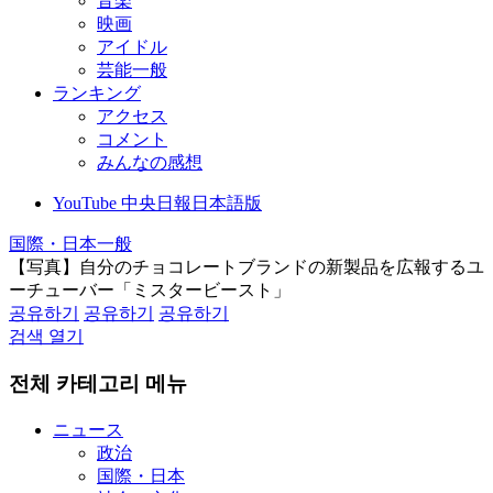
音楽
映画
アイドル
芸能一般
ランキング
アクセス
コメント
みんなの感想
YouTube 中央日報日本語版
国際・日本一般
【写真】自分のチョコレートブランドの新製品を広報するユ
ーチューバー「ミスタービースト」
공유하기
공유하기
공유하기
검색 열기
전체 카테고리 메뉴
ニュース
政治
国際・日本