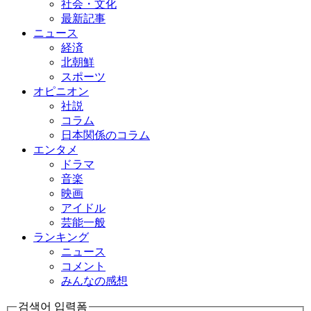
社会・文化
最新記事
ニュース
経済
北朝鮮
スポーツ
オピニオン
社説
コラム
日本関係のコラム
エンタメ
ドラマ
音楽
映画
アイドル
芸能一般
ランキング
ニュース
コメント
みんなの感想
검색어 입력폼