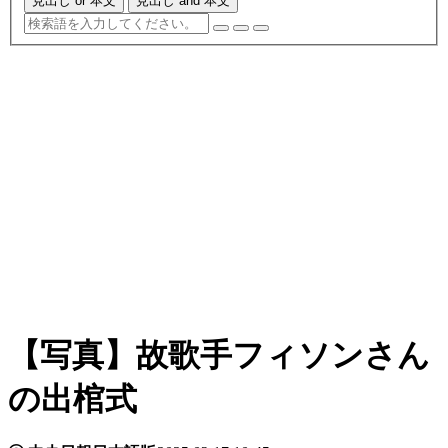
見出し or 本文
見出し and 本文
【写真】故歌手フィソンさん
の出棺式