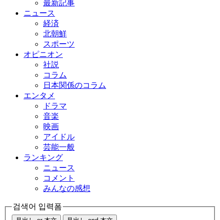
最新記事
ニュース
経済
北朝鮮
スポーツ
オピニオン
社説
コラム
日本関係のコラム
エンタメ
ドラマ
音楽
映画
アイドル
芸能一般
ランキング
ニュース
コメント
みんなの感想
검색어 입력폼