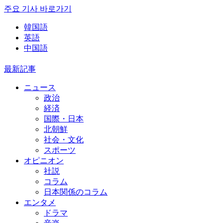
주요 기사 바로가기
韓国語
英語
中国語
最新記事
ニュース
政治
経済
国際・日本
北朝鮮
社会・文化
スポーツ
オピニオン
社説
コラム
日本関係のコラム
エンタメ
ドラマ