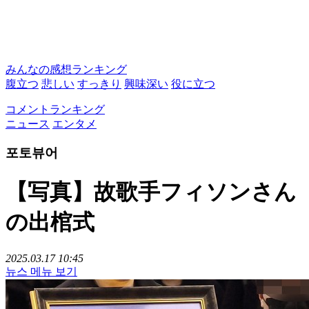
みんなの感想ランキング
腹立つ
悲しい
すっきり
興味深い
役に立つ
コメントランキング
ニュース
エンタメ
포토뷰어
【写真】故歌手フィソンさん
の出棺式
2025.03.17 10:45
뉴스 메뉴 보기