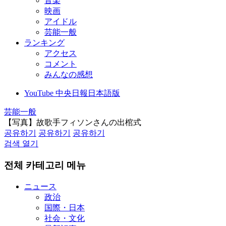
音楽
映画
アイドル
芸能一般
ランキング
アクセス
コメント
みんなの感想
YouTube 中央日報日本語版
芸能一般
【写真】故歌手フィソンさんの出棺式
공유하기
공유하기
공유하기
검색 열기
전체 카테고리 메뉴
ニュース
政治
国際・日本
社会・文化