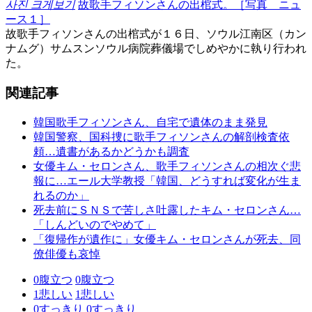
사진 크게보기
故歌手フィソンさんの出棺式。［写真 ニュ
ース１］
故歌手フィソンさんの出棺式が１６日、ソウル江南区（カン
ナムグ）サムスンソウル病院葬儀場でしめやかに執り行われ
た。
関連記事
韓国歌手フィソンさん、自宅で遺体のまま発見
韓国警察、国科捜に歌手フィソンさんの解剖検査依
頼…遺書があるかどうかも調査
女優キム・セロンさん、歌手フィソンさんの相次ぐ悲
報に…エール大学教授「韓国、どうすれば変化が生ま
れるのか」
死去前にＳＮＳで苦しさ吐露したキム・セロンさん…
「しんどいのでやめて」
「復帰作が遺作に」女優キム・セロンさんが死去、同
僚俳優も哀悼
0
腹立つ
0
腹立つ
1
悲しい
1
悲しい
0
すっきり
0
すっきり