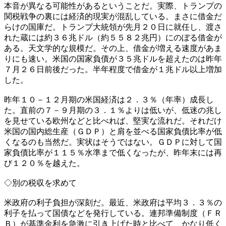
本音が異なる可能性があるということだ。実際、トランプの
関税戦争の裏には経済的現実が混乱している。まさに借金だ
らけの国庫だ。トランプ大統領が先月２０日に就任し、渡さ
れた蔵には約３６兆ドル（約５５８２兆円）にのぼる借金が
ある。天文学的な規模だ。その上、借金が増える速度があま
りにも速い。米国の国家負債が３５兆ドルを超えたのは昨年
７月２６日前後だった。半年程度で借金が１兆ドル以上増加
した。
昨年１０－１２月期の米国経済は２．３％（年率）成長し
た。直前の７－９月期の３．１％よりは低いが、低迷の兆し
を見せている欧州などと比べれば、堅実な流れだ。それだけ
米国の国内総生産（ＧＤＰ）と肩を並べる国家負債比率が低
くなるのも当然だ。実状はそうではない。ＧＤＰに対して国
家負債比率が１１５％水準まで低くなったが、昨年末には再
び１２０％を越えた。
◇別の税収を求めて
米政府の利子負担が深刻だ。最近、米政府は平均３．３％の
利子を払って国債などを発行している。連邦準備制度（ＦＲ
Ｂ）が基準金利を急激に引き上げた時と比べて、かなり低く