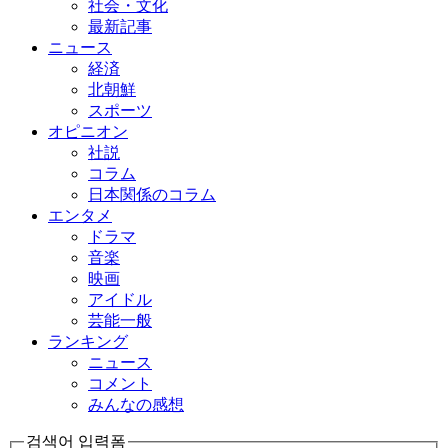
社会・文化
最新記事
ニュース
経済
北朝鮮
スポーツ
オピニオン
社説
コラム
日本関係のコラム
エンタメ
ドラマ
音楽
映画
アイドル
芸能一般
ランキング
ニュース
コメント
みんなの感想
검색어 입력폼