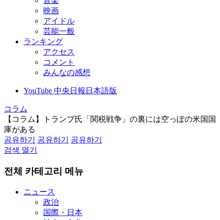
音楽
映画
アイドル
芸能一般
ランキング
アクセス
コメント
みんなの感想
YouTube 中央日報日本語版
コラム
【コラム】トランプ氏「関税戦争」の裏には空っぽの米国国
庫がある
공유하기
공유하기
공유하기
검색 열기
전체 카테고리 메뉴
ニュース
政治
国際・日本