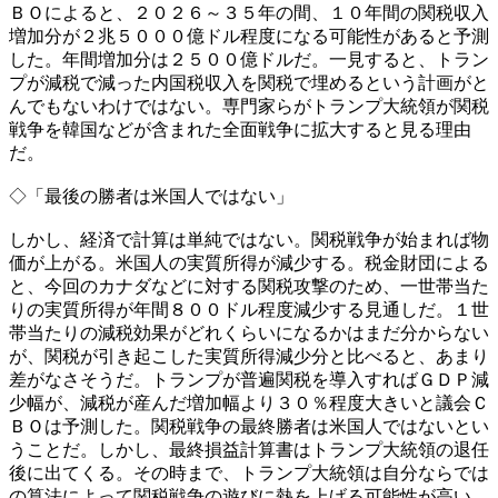
ＢＯによると、２０２６～３５年の間、１０年間の関税収入
増加分が２兆５０００億ドル程度になる可能性があると予測
した。年間増加分は２５００億ドルだ。一見すると、トラン
プが減税で減った内国税収入を関税で埋めるという計画がと
んでもないわけではない。専門家らがトランプ大統領が関税
戦争を韓国などが含まれた全面戦争に拡大すると見る理由
だ。
◇「最後の勝者は米国人ではない」
しかし、経済で計算は単純ではない。関税戦争が始まれば物
価が上がる。米国人の実質所得が減少する。税金財団による
と、今回のカナダなどに対する関税攻撃のため、一世帯当た
りの実質所得が年間８００ドル程度減少する見通しだ。１世
帯当たりの減税効果がどれくらいになるかはまだ分からない
が、関税が引き起こした実質所得減少分と比べると、あまり
差がなさそうだ。トランプが普遍関税を導入すればＧＤＰ減
少幅が、減税が産んだ増加幅より３０％程度大きいと議会Ｃ
ＢＯは予測した。関税戦争の最終勝者は米国人ではないとい
うことだ。しかし、最終損益計算書はトランプ大統領の退任
後に出てくる。その時まで、トランプ大統領は自分ならでは
の算法によって関税戦争の遊びに熱を上げる可能性が高い。