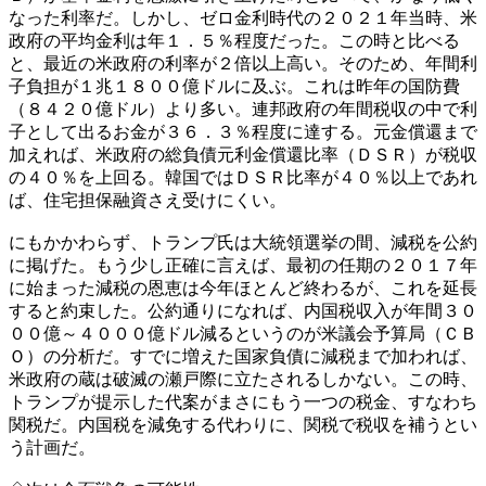
なった利率だ。しかし、ゼロ金利時代の２０２１年当時、米
政府の平均金利は年１．５％程度だった。この時と比べる
と、最近の米政府の利率が２倍以上高い。そのため、年間利
子負担が１兆１８００億ドルに及ぶ。これは昨年の国防費
（８４２０億ドル）より多い。連邦政府の年間税収の中で利
子として出るお金が３６．３％程度に達する。元金償還まで
加えれば、米政府の総負債元利金償還比率（ＤＳＲ）が税収
の４０％を上回る。韓国ではＤＳＲ比率が４０％以上であれ
ば、住宅担保融資さえ受けにくい。
にもかかわらず、トランプ氏は大統領選挙の間、減税を公約
に掲げた。もう少し正確に言えば、最初の任期の２０１７年
に始まった減税の恩恵は今年ほとんど終わるが、これを延長
すると約束した。公約通りになれば、内国税収入が年間３０
００億～４０００億ドル減るというのが米議会予算局（ＣＢ
Ｏ）の分析だ。すでに増えた国家負債に減税まで加われば、
米政府の蔵は破滅の瀬戸際に立たされるしかない。この時、
トランプが提示した代案がまさにもう一つの税金、すなわち
関税だ。内国税を減免する代わりに、関税で税収を補うとい
う計画だ。