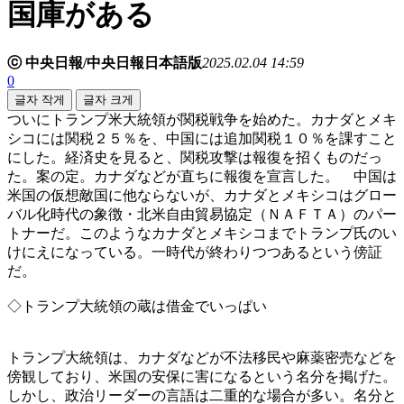
国庫がある
ⓒ 中央日報/中央日報日本語版
2025.02.04 14:59
0
글자 작게
글자 크게
ついにトランプ米大統領が関税戦争を始めた。カナダとメキ
シコには関税２５％を、中国には追加関税１０％を課すこと
にした。経済史を見ると、関税攻撃は報復を招くものだっ
た。案の定。カナダなどが直ちに報復を宣言した。 中国は
米国の仮想敵国に他ならないが、カナダとメキシコはグロー
バル化時代の象徴・北米自由貿易協定（ＮＡＦＴＡ）のパー
トナーだ。このようなカナダとメキシコまでトランプ氏のい
けにえになっている。一時代が終わりつつあるという傍証
だ。
◇トランプ大統領の蔵は借金でいっぱい
トランプ大統領は、カナダなどが不法移民や麻薬密売などを
傍観しており、米国の安保に害になるという名分を掲げた。
しかし、政治リーダーの言語は二重的な場合が多い。名分と