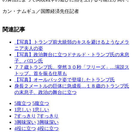
カン・ナムギュ／国際経済先任記者
関連記事
【写真】トランプ前大統領のキスを避けるようなメラ
ニア夫人の姿
【写真】政治舞台に立つドナルド・トランプ氏の末息
子、バロン氏
７７歳トランプ氏、突然３０秒「フリーズ」…演説ス
トップ、首を振る仕草も
【写真】オールバック姿で登場したトランプ氏
身長２メートルの巨体に急成長…１８歳のトランプ氏
の末息子、政治の舞台に立つ
5
腹立つ
5
腹立つ
1
悲しい
1
悲しい
7
すっきり
7
すっきり
3
興味深い
3
興味深い
4
役に立つ
4
役に立つ