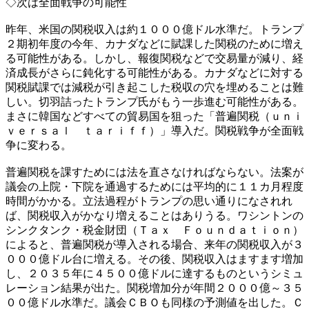
◇次は全面戦争の可能性
昨年、米国の関税収入は約１０００億ドル水準だ。トランプ
２期初年度の今年、カナダなどに賦課した関税のために増え
る可能性がある。しかし、報復関税などで交易量が減り、経
済成長がさらに鈍化する可能性がある。カナダなどに対する
関税賦課では減税が引き起こした税収の穴を埋めることは難
しい。切羽詰ったトランプ氏がもう一歩進む可能性がある。
まさに韓国などすべての貿易国を狙った「普遍関税（ｕｎｉ
ｖｅｒｓａｌ ｔａｒｉｆｆ）」導入だ。関税戦争が全面戦
争に変わる。
普遍関税を課すためには法を直さなければならない。法案が
議会の上院・下院を通過するためには平均的に１１カ月程度
時間がかかる。立法過程がトランプの思い通りになされれ
ば、関税収入がかなり増えることはありうる。ワシントンの
シンクタンク・税金財団（Ｔａｘ Ｆｏｕｎｄａｔｉｏｎ）
によると、普遍関税が導入される場合、来年の関税収入が３
０００億ドル台に増える。その後、関税収入はますます増加
し、２０３５年に４５００億ドルに達するものというシミュ
レーション結果が出た。関税増加分が年間２０００億～３５
００億ドル水準だ。議会ＣＢＯも同様の予測値を出した。Ｃ