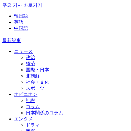
주요 기사 바로가기
韓国語
英語
中国語
最新記事
ニュース
政治
経済
国際・日本
北朝鮮
社会・文化
スポーツ
オピニオン
社説
コラム
日本関係のコラム
エンタメ
ドラマ