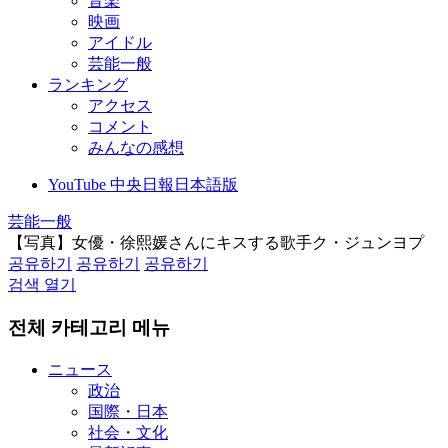
音楽
映画
アイドル
芸能一般
ランキング
アクセス
コメント
みんなの感想
YouTube 中央日報日本語版
芸能一般
【写真】女優・徐熙媛さんにキスする歌手ク・ジュンヨプ
공유하기
공유하기
공유하기
검색 열기
전체 카테고리 메뉴
ニュース
政治
国際・日本
社会・文化