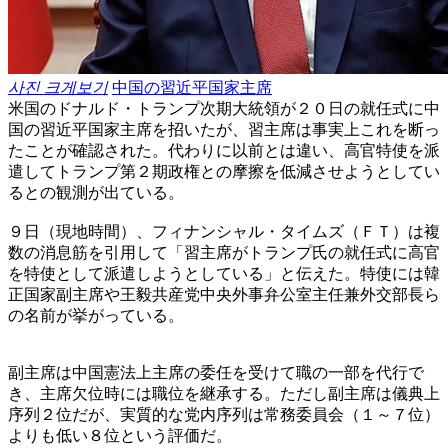
사진 크게보기
中国の習近平国家主席
米国のドナルド・トランプ次期大統領が２０日の就任式に中
国の習近平国家主席を招いたが、習主席は事実上これを断っ
たことが確認された。代わりに以前とは違い、高官特使を派
遣してトランプ第２期政権との摩擦を低減させようとしてい
るとの観測が出ている。
９日（現地時間）、フィナンシャル・タイムズ（ＦＴ）は複
数の消息筋を引用して「習主席がトランプ氏の就任式に高官
を特使として派遣しようとしている」と伝えた。特使には韓
正国家副主席や王毅共産党中央外事弁公室主任兼外交部長ら
の名前が挙がっている。
副主席は中国憲法上主席の委任を受けて職の一部を代行で
き、主席欠位時には職位を継承する。ただし副主席は儀典上
序列２位だが、実質的な党内序列は常務委員会（１～７位）
よりも低い８位という評価だ。