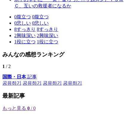
Ｃ、互いの救援者になるか
0
腹立つ
0
腹立つ
0
悲しい
0
悲しい
8
すっきり
8
すっきり
2
興味深い
2
興味深い
1
役に立つ
1
役に立つ
みんなの感想ランキング
1
/ 2
国際・日本
記事
공유하기
공유하기
공유하기
공유하기
最新記事
もっと見る
0
/ 0