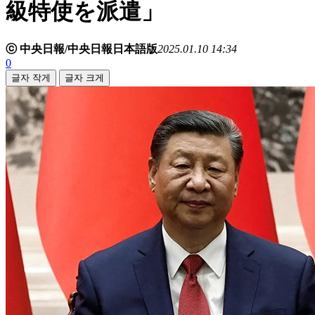
級特使を派遣」
ⓒ 中央日報/中央日報日本語版
2025.01.10 14:34
0
글자 작게
글자 크게