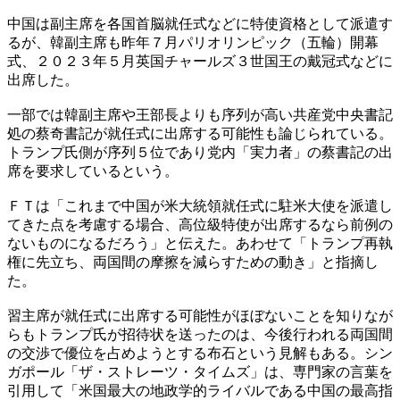
中国は副主席を各国首脳就任式などに特使資格として派遣す
るが、韓副主席も昨年７月パリオリンピック（五輪）開幕
式、２０２３年５月英国チャールズ３世国王の戴冠式などに
出席した。
一部では韓副主席や王部長よりも序列が高い共産党中央書記
処の蔡奇書記が就任式に出席する可能性も論じられている。
トランプ氏側が序列５位であり党内「実力者」の蔡書記の出
席を要求しているという。
ＦＴは「これまで中国が米大統領就任式に駐米大使を派遣し
てきた点を考慮する場合、高位級特使が出席するなら前例の
ないものになるだろう」と伝えた。あわせて「トランプ再執
権に先立ち、両国間の摩擦を減らすための動き」と指摘し
た。
習主席が就任式に出席する可能性がほぼないことを知りなが
らもトランプ氏が招待状を送ったのは、今後行われる両国間
の交渉で優位を占めようとする布石という見解もある。シン
ガポール「ザ・ストレーツ・タイムズ」は、専門家の言葉を
引用して「米国最大の地政学的ライバルである中国の最高指