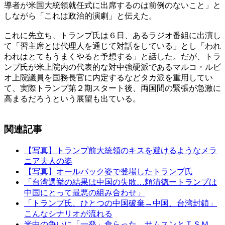
導者が米国大統領就任式に出席するのは前例のないこと」と
しながら「これは政治的演劇」と伝えた。
これに先立ち、トランプ氏は６日、あるラジオ番組に出演し
て「習主席とは代理人を通じて対話をしている」とし「われ
われはとてもうまくやると予想する」と話した。だが、トラ
ンプ氏が米上院内の代表的な対中強硬派であるマルコ・ルビ
オ上院議員を国務長官に内定するなどタカ派を重用してい
て、実際トランプ第２期スタート後、両国間の緊張が急激に
高まるだろうという展望も出ている。
関連記事
【写真】トランプ前大統領のキスを避けるようなメラ
ニア夫人の姿
【写真】オールバック姿で登場したトランプ氏
「台湾選挙の結果は中国の失敗…頼清徳ートランプは
中国にとって最悪の組み合わせ」
「トランプ氏、ひとつの中国破棄→中国、台湾封鎖」
こんなシナリオが流れる
米中の争いに「一発」食らった…サムスンとＴＳＭ