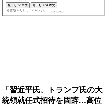
見出し or 本文
見出し and 本文
「習近平氏、トランプ氏の大
統領就任式招待を固辞…高位