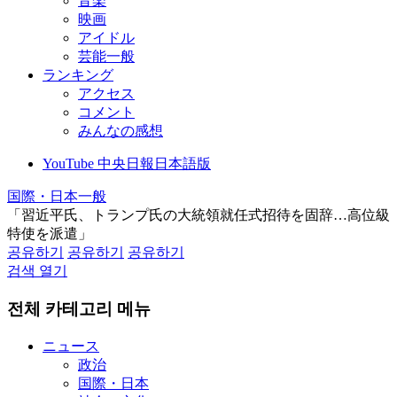
音楽
映画
アイドル
芸能一般
ランキング
アクセス
コメント
みんなの感想
YouTube 中央日報日本語版
国際・日本一般
「習近平氏、トランプ氏の大統領就任式招待を固辞…高位級
特使を派遣」
공유하기
공유하기
공유하기
검색 열기
전체 카테고리 메뉴
ニュース
政治
国際・日本