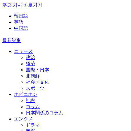
주요 기사 바로가기
韓国語
英語
中国語
最新記事
ニュース
政治
経済
国際・日本
北朝鮮
社会・文化
スポーツ
オピニオン
社説
コラム
日本関係のコラム
エンタメ
ドラマ