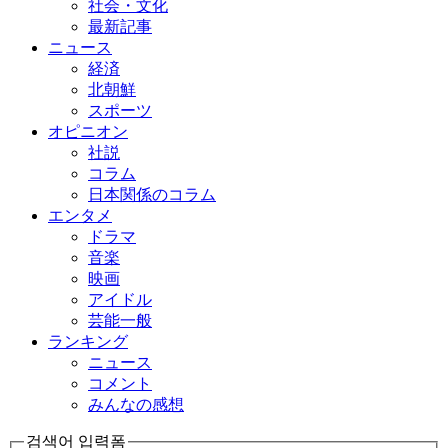
社会・文化
最新記事
ニュース
経済
北朝鮮
スポーツ
オピニオン
社説
コラム
日本関係のコラム
エンタメ
ドラマ
音楽
映画
アイドル
芸能一般
ランキング
ニュース
コメント
みんなの感想
검색어 입력폼