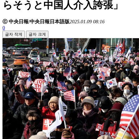
らそうと中国人介入誇張」
ⓒ 中央日報/中央日報日本語版
2025.01.09 08:16
0
글자 작게
글자 크게