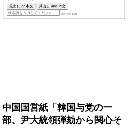
見出し or 本文
見出し and 本文
中国国営紙「韓国与党の一
部、尹大統領弾劾から関心そ