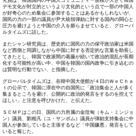
究員は、韓国国内の中国人コミュニティー規模が大きく韓国
デモ文化が対立的というより文化的という点で一部の中国人
が好奇心のため集会に参加することはあるかもしれないが、
国民の力の一部の議員が尹大統領弾劾に対する国内の関心と
圧力を避けようと中国の介入を膨らませていると、グローバ
ルタイムズに話した。
またシャン研究員は、歴史的に国民の力の保守政治家は米国
など西側と同調しながら中国に対する否定的な言葉を助長し
てきたとし、韓国で政派間の葛藤が続いて政治的混乱が長期
化する可能性が高い中、中国を韓国の国内政争に引き込むの
は賢明な行動でない、と指摘した。
グローバルタイムズは、在韓中国大使館が４日のＷｅＣｈａ
ｔの公示で、韓国に滞在中の自国民に「政治集会と人が多く
集まるところを避け、公開的に政治的発言をするのを控えて
ほしい」と注意を呼びかけた、と伝えた。
ＳＣＭＰはこの日、国民の力所属の金玟甸（キム・ミンジョ
ン）議員、劉相凡（ユ・サンボム）議員が弾劾支持集会に中
国人が参加していると主張するなど「中国嫌悪」発言をして
いると報じた。