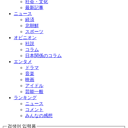
社会・文化
最新記事
ニュース
経済
北朝鮮
スポーツ
オピニオン
社説
コラム
日本関係のコラム
エンタメ
ドラマ
音楽
映画
アイドル
芸能一般
ランキング
ニュース
コメント
みんなの感想
검색어 입력폼