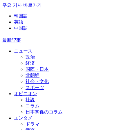
주요 기사 바로가기
韓国語
英語
中国語
最新記事
ニュース
政治
経済
国際・日本
北朝鮮
社会・文化
スポーツ
オピニオン
社説
コラム
日本関係のコラム
エンタメ
ドラマ