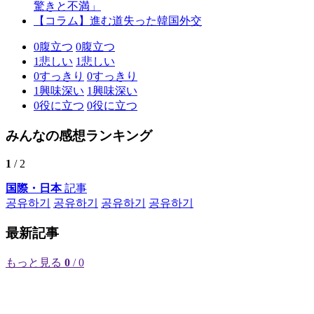
驚きと不満」
【コラム】進む道失った韓国外交
0
腹立つ
0
腹立つ
1
悲しい
1
悲しい
0
すっきり
0
すっきり
1
興味深い
1
興味深い
0
役に立つ
0
役に立つ
みんなの感想ランキング
1
/ 2
国際・日本
記事
공유하기
공유하기
공유하기
공유하기
最新記事
もっと見る
0
/ 0