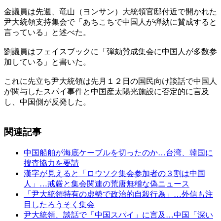
金議員は先週、竜山（ヨンサン）大統領官邸付近で開かれた
尹大統領支持集会で「あちこちで中国人が弾劾に賛成すると
言っている」と述べた。
劉議員はフェイスブックに「弾劾賛成集会に中国人が多数参
加している」と書いた。
これに先立ち尹大統領は先月１２日の国民向け談話で中国人
が関与したスパイ事件と中国産太陽光施設に否定的に言及
し、中国側が反発した。
関連記事
中国船舶が海底ケーブルを切ったのか…台湾、韓国に
捜査協力を要請
漢字が見えると「ロウソク集会参加者の３割は中国
人」…戒厳と集会関連の荒唐無稽な偽ニュース
「尹大統領特有の虚勢で政治的自殺行為」…外信も注
目したろうそく集会
尹大統領、談話で「中国スパイ」に言及…中国「深い