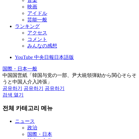
音楽
映画
アイドル
芸能一般
ランキング
アクセス
コメント
みんなの感想
YouTube 中央日報日本語版
国際・日本一般
中国国営紙「韓国与党の一部、尹大統領弾劾から関心そらそ
うと中国人介入誇張」
공유하기
공유하기
공유하기
검색 열기
전체 카테고리 메뉴
ニュース
政治
国際・日本