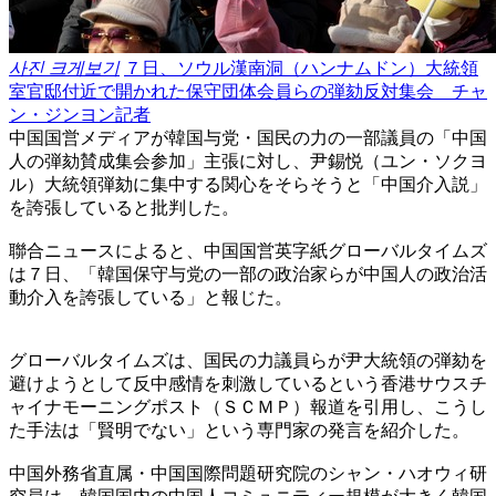
사진 크게보기
７日、ソウル漢南洞（ハンナムドン）大統領
室官邸付近で開かれた保守団体会員らの弾劾反対集会 チャ
ン・ジンヨン記者
中国国営メディアが韓国与党・国民の力の一部議員の「中国
人の弾劾賛成集会参加」主張に対し、尹錫悦（ユン・ソクヨ
ル）大統領弾劾に集中する関心をそらそうと「中国介入説」
を誇張していると批判した。
聯合ニュースによると、中国国営英字紙グローバルタイムズ
は７日、「韓国保守与党の一部の政治家らが中国人の政治活
動介入を誇張している」と報じた。
グローバルタイムズは、国民の力議員らが尹大統領の弾劾を
避けようとして反中感情を刺激しているという香港サウスチ
ャイナモーニングポスト（ＳＣＭＰ）報道を引用し、こうし
た手法は「賢明でない」という専門家の発言を紹介した。
中国外務省直属・中国国際問題研究院のシャン・ハオウィ研