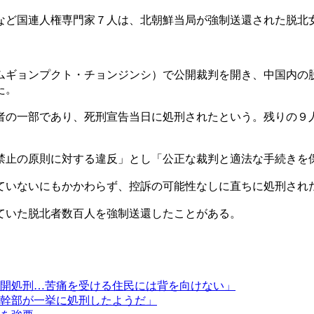
など国連人権専門家７人は、北朝鮮当局が強制送還された脱北
ムギョンプクト・チョンジンシ）で公開裁判を開き、中国内の
た。
者の一部であり、死刑宣告当日に処刑されたという。残りの９
禁止の原則に対する違反」とし「公正な裁判と適法な手続きを
ていないにもかかわらず、控訴の可能性なしに直ちに処刑され
ていた脱北者数百人を強制送還したことがある。
開処刑…苦痛を受ける住民には背を向けない」
幹部が一挙に処刑したようだ」