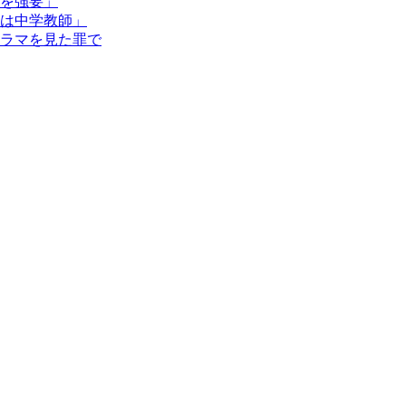
を強要」
は中学教師」
ラマを見た罪で