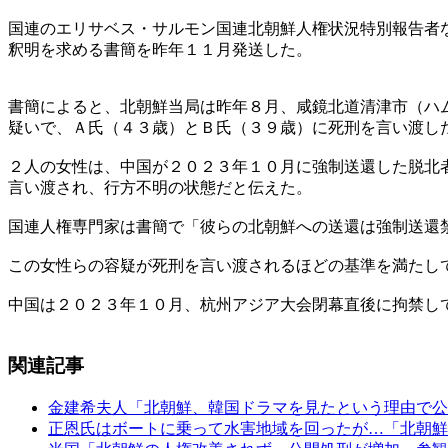
国連のエリサベス・サルモン国連北朝鮮人権状況特別報告者
釈明を求める書簡を昨年１１月発送した。
書簡によると、北朝鮮当局は昨年８月、咸鏡北道清津市（ハ
疑いで、Ａ氏（４３歳）とＢ氏（３９歳）に死刑を言い渡し
２人の女性は、中国が２０２３年１０月に強制送還した脱北
言い渡され、行方不明の状態だと伝えた。
国連人権専門家は書簡で「彼らの北朝鮮への送還は強制送還
この女性らの容疑が死刑を言い渡されるほどの基準を満たし
中国は２０２３年１０月、杭州アジア大会閉幕直後に拘禁し
関連記事
金建希夫人「北朝鮮、韓国ドラマを見たという理由で公
正恩氏はボートに乗って水害地域を回ったが…「北朝鮮