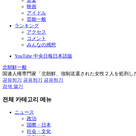
音楽
映画
アイドル
芸能一般
ランキング
アクセス
コメント
みんなの感想
YouTube 中央日報日本語版
北朝鮮一般
国連人権専門家「北朝鮮、強制送還された女性２人を処刑し
공유하기
공유하기
공유하기
검색 열기
전체 카테고리 메뉴
ニュース
政治
国際・日本
社会・文化