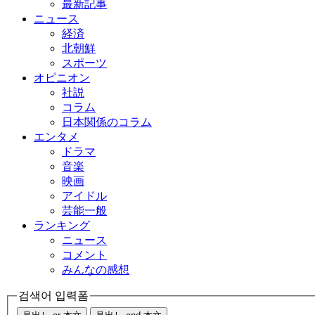
最新記事
ニュース
経済
北朝鮮
スポーツ
オピニオン
社説
コラム
日本関係のコラム
エンタメ
ドラマ
音楽
映画
アイドル
芸能一般
ランキング
ニュース
コメント
みんなの感想
검색어 입력폼