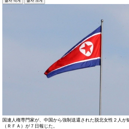
글자 작게
글자 크게
国連人権専門家が、中国から強制送還された脱北女性２人が
（ＲＦＡ）が７日報じた。