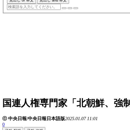
見出し or 本文
見出し and 本文
国連人権専門家「北朝鮮、強
ⓒ 中央日報/中央日報日本語版
2025.01.07 11:01
0