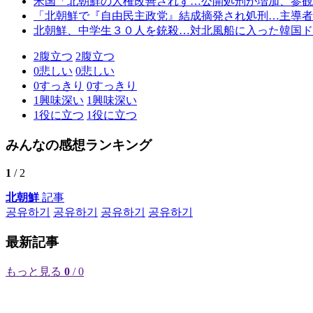
米国「北朝鮮の人権改善されず…公開処刑が増加、参観
「北朝鮮で『自由民主政党』結成摘発され処刑…主導者
北朝鮮、中学生３０人を銃殺…対北風船に入った韓国ド
2
腹立つ
2
腹立つ
0
悲しい
0
悲しい
0
すっきり
0
すっきり
1
興味深い
1
興味深い
1
役に立つ
1
役に立つ
みんなの感想ランキング
1
/ 2
北朝鮮
記事
공유하기
공유하기
공유하기
공유하기
最新記事
もっと見る
0
/ 0