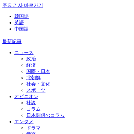
주요 기사 바로가기
韓国語
英語
中国語
最新記事
ニュース
政治
経済
国際・日本
北朝鮮
社会・文化
スポーツ
オピニオン
社説
コラム
日本関係のコラム
エンタメ
ドラマ