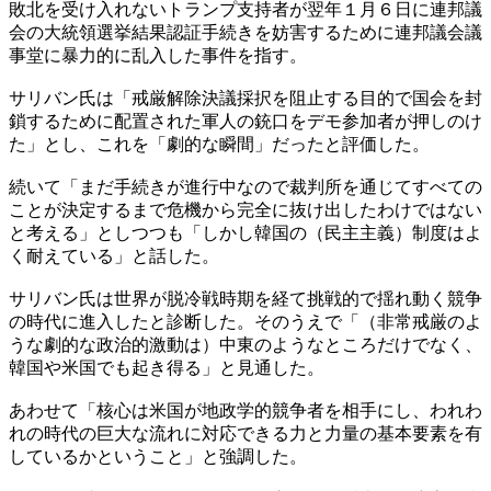
敗北を受け入れないトランプ支持者が翌年１月６日に連邦議
会の大統領選挙結果認証手続きを妨害するために連邦議会議
事堂に暴力的に乱入した事件を指す。
サリバン氏は「戒厳解除決議採択を阻止する目的で国会を封
鎖するために配置された軍人の銃口をデモ参加者が押しのけ
た」とし、これを「劇的な瞬間」だったと評価した。
続いて「まだ手続きが進行中なので裁判所を通じてすべての
ことが決定するまで危機から完全に抜け出したわけではない
と考える」としつつも「しかし韓国の（民主主義）制度はよ
く耐えている」と話した。
サリバン氏は世界が脱冷戦時期を経て挑戦的で揺れ動く競争
の時代に進入したと診断した。そのうえで「（非常戒厳のよ
うな劇的な政治的激動は）中東のようなところだけでなく、
韓国や米国でも起き得る」と見通した。
あわせて「核心は米国が地政学的競争者を相手にし、われわ
れの時代の巨大な流れに対応できる力と力量の基本要素を有
しているかということ」と強調した。