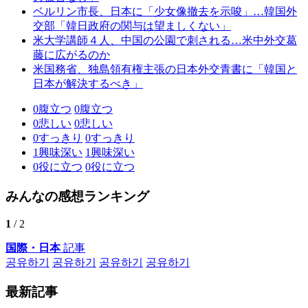
ベルリン市長、日本に「少女像撤去を示唆」…韓国外
交部「韓日政府の関与は望ましくない」
米大学講師４人、中国の公園で刺される…米中外交葛
藤に広がるのか
米国務省、独島領有権主張の日本外交青書に「韓国と
日本が解決するべき」
0
腹立つ
0
腹立つ
0
悲しい
0
悲しい
0
すっきり
0
すっきり
1
興味深い
1
興味深い
0
役に立つ
0
役に立つ
みんなの感想ランキング
1
/ 2
国際・日本
記事
공유하기
공유하기
공유하기
공유하기
最新記事