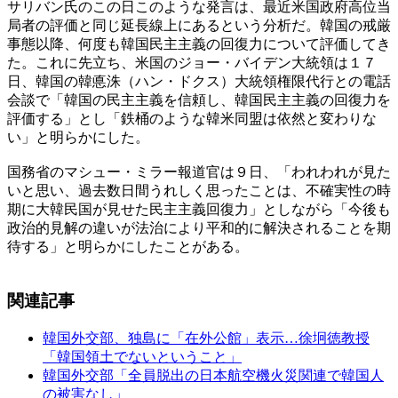
サリバン氏のこの日このような発言は、最近米国政府高位当
局者の評価と同じ延長線上にあるという分析だ。韓国の戒厳
事態以降、何度も韓国民主主義の回復力について評価してき
た。これに先立ち、米国のジョー・バイデン大統領は１７
日、韓国の韓悳洙（ハン・ドクス）大統領権限代行との電話
会談で「韓国の民主主義を信頼し、韓国民主主義の回復力を
評価する」とし「鉄桶のような韓米同盟は依然と変わりな
い」と明らかにした。
国務省のマシュー・ミラー報道官は９日、「われわれが見た
いと思い、過去数日間うれしく思ったことは、不確実性の時
期に大韓民国が見せた民主主義回復力」としながら「今後も
政治的見解の違いが法治により平和的に解決されることを期
待する」と明らかにしたことがある。
関連記事
韓国外交部、独島に「在外公館」表示…徐坰徳教授
「韓国領土でないということ」
韓国外交部「全員脱出の日本航空機火災関連で韓国人
の被害なし」