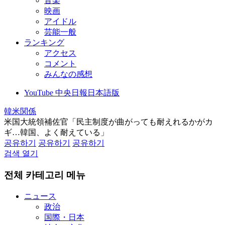
音楽
映画
アイドル
芸能一般
ランキング
アクセス
コメント
みんなの感想
YouTube 中央日報日本語版
韓米関係
米国大統領補佐官「民主制度が曲がっても耐えれるかがカ
ギ…韓国、よく耐えている」
공유하기
공유하기
공유하기
검색 열기
전체 카테고리 메뉴
ニュース
政治
国際・日本