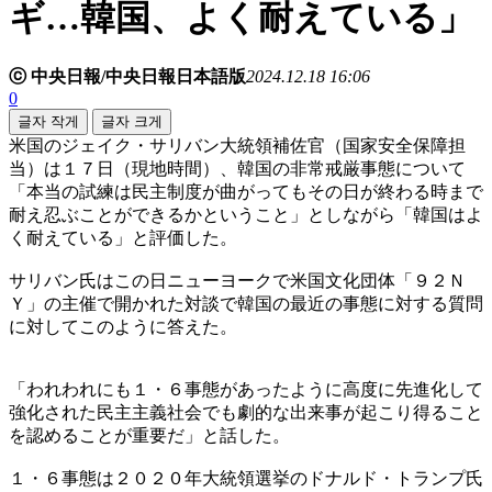
ギ…韓国、よく耐えている」
ⓒ 中央日報/中央日報日本語版
2024.12.18 16:06
0
글자 작게
글자 크게
米国のジェイク・サリバン大統領補佐官（国家安全保障担
当）は１７日（現地時間）、韓国の非常戒厳事態について
「本当の試練は民主制度が曲がってもその日が終わる時まで
耐え忍ぶことができるかということ」としながら「韓国はよ
く耐えている」と評価した。
サリバン氏はこの日ニューヨークで米国文化団体「９２Ｎ
Ｙ」の主催で開かれた対談で韓国の最近の事態に対する質問
に対してこのように答えた。
「われわれにも１・６事態があったように高度に先進化して
強化された民主主義社会でも劇的な出来事が起こり得ること
を認めることが重要だ」と話した。
１・６事態は２０２０年大統領選挙のドナルド・トランプ氏