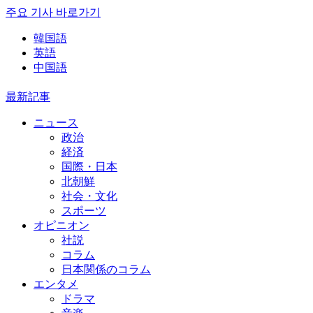
주요 기사 바로가기
韓国語
英語
中国語
最新記事
ニュース
政治
経済
国際・日本
北朝鮮
社会・文化
スポーツ
オピニオン
社説
コラム
日本関係のコラム
エンタメ
ドラマ