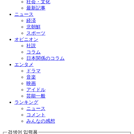
社会・文化
最新記事
ニュース
経済
北朝鮮
スポーツ
オピニオン
社説
コラム
日本関係のコラム
エンタメ
ドラマ
音楽
映画
アイドル
芸能一般
ランキング
ニュース
コメント
みんなの感想
검색어 입력폼