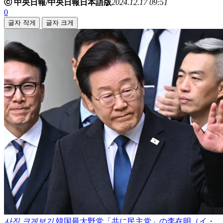
ⓒ 中央日報/中央日報日本語版
2024.12.17 09:51
0
글자 작게
글자 크게
사진 크게보기
韓国最大野党「共に民主党」の李在明（イ・