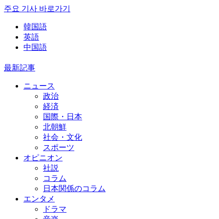
주요 기사 바로가기
韓国語
英語
中国語
最新記事
ニュース
政治
経済
国際・日本
北朝鮮
社会・文化
スポーツ
オピニオン
社説
コラム
日本関係のコラム
エンタメ
ドラマ