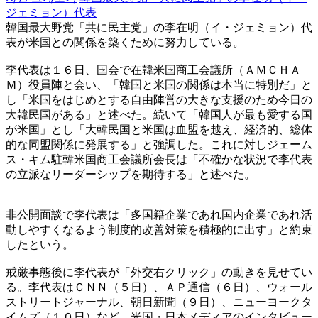
ジェミョン）代表
韓国最大野党「共に民主党」の李在明（イ・ジェミョン）代
表が米国との関係を築くために努力している。
李代表は１６日、国会で在韓米国商工会議所（ＡＭＣＨＡ
Ｍ）役員陣と会い、「韓国と米国の関係は本当に特別だ」と
し「米国をはじめとする自由陣営の大きな支援のため今日の
大韓民国がある」と述べた。続いて「韓国人が最も愛する国
が米国」とし「大韓民国と米国は血盟を越え、経済的、総体
的な同盟関係に発展する」と強調した。これに対しジェーム
ス・キム駐韓米国商工会議所会長は「不確かな状況で李代表
の立派なリーダーシップを期待する」と述べた。
非公開面談で李代表は「多国籍企業であれ国内企業であれ活
動しやすくなるよう制度的改善対策を積極的に出す」と約束
したという。
戒厳事態後に李代表が「外交右クリック」の動きを見せてい
る。李代表はＣＮＮ（５日）、ＡＰ通信（６日）、ウォール
ストリートジャーナル、朝日新聞（９日）、ニューヨークタ
イムズ（１０日）など、米国・日本メディアのインタビュー