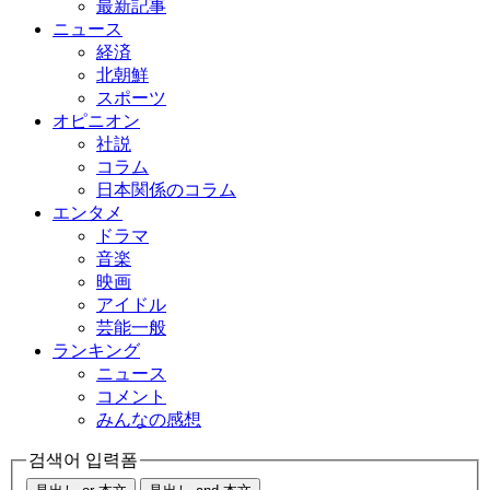
最新記事
ニュース
経済
北朝鮮
スポーツ
オピニオン
社説
コラム
日本関係のコラム
エンタメ
ドラマ
音楽
映画
アイドル
芸能一般
ランキング
ニュース
コメント
みんなの感想
검색어 입력폼