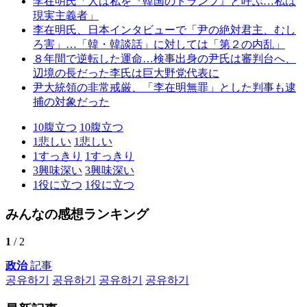
李在明氏「人は私を『韓国のトランプ』と呼ぶ…私は
現実主義者」
李在明氏、日本インタビューで「尹の絶対君主、むし
ろ害」…「韓・韓談話」に対しては「第２の内乱」
８年間で逆転した運命…検事出身の尹氏は審判台へ、
辺境の長だった李氏は巨大野党代表に
尹大統領の非常戒厳、「李在明無罪」とした判事も逮
捕の対象だった
10
腹立つ
10
腹立つ
1
悲しい
1
悲しい
1
すっきり
1
すっきり
3
興味深い
3
興味深い
1
役に立つ
1
役に立つ
みんなの感想ランキング
1
/ 2
政治
記事
공유하기
공유하기
공유하기
공유하기