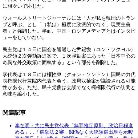
に相次いで応じた。
ウォールストリートジャーナルには「人が私を韓国のトラン
プと呼ぶ」とし「（私は）極度に政派的でなく、現実主義
者」と強調した。半面、中国・ロシアメディアとはインタビ
ューをしていない。
民主党は１４日に国会を通過した尹錫悦（ユン・ソクヨル）
大統領２次弾劾訴追案で、１次弾劾案にあった「日本中心の
奇異な外交政策に固執する」という部分を削除した。
李代表は１８日には権性東（クォン・ソンドン）国民の力代
表権限代行兼院内代表と会う。政局収拾案が議論される可能
性がある。ただ、民主党側は会談でなく権権限代行の訪問と
意味を縮小した。
関連記事
李在明・共に民主党代表「無罪推定原則、政治日程進
める」…「選挙法２審」関係なく大統領選出馬を示唆